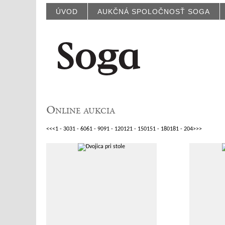
ÚVOD
AUKČNÁ SPOLOČNOSŤ SOGA
Online aukcia
<<
<
1 - 30
31 - 60
61 - 90
91 - 120
121 - 150
151 - 180
181 - 204
>
>>