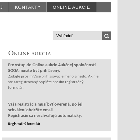
AJ
KONTAKTY
ONLINE AUKCIE
Online aukcia
Prihlásenie
Pre vstup do Online aukcie Aukčnej spoločnosti
SOGA musíte byť prihlásený.
Zadajte prosím Vaše prihlasovacie meno a heslo. Ak nie
ste zaregistrovaný, vyplňte prosím registračný
formulár.
Vaša registrácia musí byť overená, po jej
schválení obdržíte email.
Registrácie sa neschvaľujú automaticky.
Registračný formulár