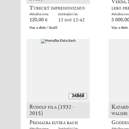
Verím, 
Turecký impresionizmus
lebo pr
Aktuálna cena:
Zostávajúci čas:
Aktuálna cen
12 dní 12:42
120,00 €
5 000,00
Viac o diele / Dražiť
Viac o diele 
34868
Rudolf fila (1932 -
Katarín
2015)
walshe
Premaľba elvira bach
Goddes