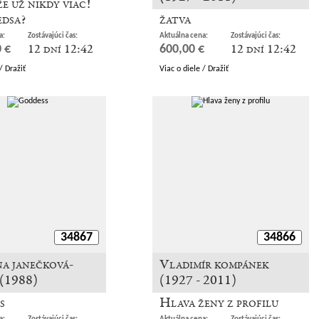
že už nikdy viac!
edsa?
žatva
a:
Zostávajúci čas:
Aktuálna cena:
Zostávajúci čas:
12 dní 12:42
12 dní 12:42
 €
600,00 €
/ Dražiť
Viac o diele / Dražiť
34867
34866
a janečková-
Vladimír kompánek
 (1988)
(1927 - 2011)
s
Hlava ženy z profilu