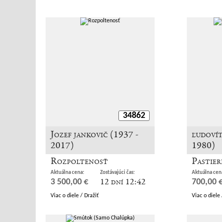
34862
Jozef jankovič (1937 -
ľudovít
2017)
1980)
Rozpoltenosť
Pastier
Aktuálna cena:
Zostávajúci čas:
Aktuálna cen
12 dní 12:42
3 500,00 €
700,00 
Viac o diele / Dražiť
Viac o diele 