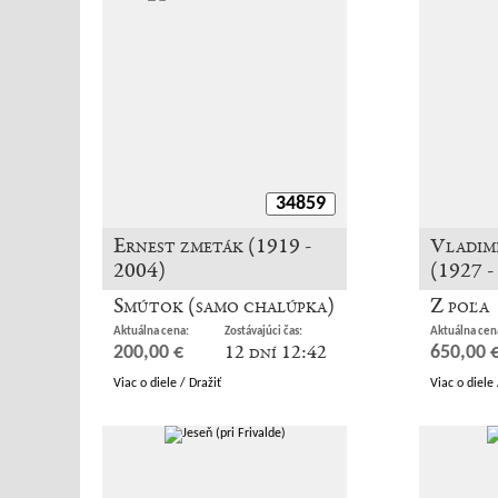
34859
Ernest zmeták (1919 -
Vladim
2004)
(1927 -
Smútok (samo chalúpka)
Z poľa
Aktuálna cena:
Zostávajúci čas:
Aktuálna cen
12 dní 12:42
200,00 €
650,00 
Viac o diele / Dražiť
Viac o diele 