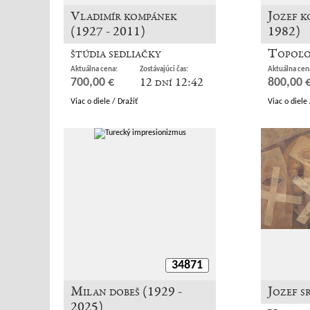
Vladimír kompánek
Jozef k
(1927 - 2011)
1982)
štúdia sedliačky
Topoľo
Aktuálna cena:
Zostávajúci čas:
Aktuálna cen
12 dní 12:42
700,00 €
800,00 
Viac o diele / Dražiť
Viac o diele 
34871
Milan dobeš (1929 -
Jozef s
2025)