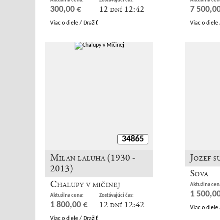
Aktuálna cena:
Zostávajúci čas:
Aktuálna cen
12 dní 12:42
300,00 €
7 500,00
Viac o diele / Dražiť
Viac o diele 
34865
Milan laluha (1930 -
Jozef s
2013)
Sova
Chalupy v mičinej
Aktuálna cen
1 500,00
Aktuálna cena:
Zostávajúci čas:
12 dní 12:42
1 800,00 €
Viac o diele 
Viac o diele / Dražiť