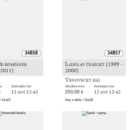
34858
34857
ír kompánek
Ladislav čemický (1909 -
 2011)
2000)
Trnovecký háj
a:
Zostávajúci čas:
Aktuálna cena:
Zostávajúci čas:
12 dní 12:42
12 dní 12:42
€
250,00 €
/ Dražiť
Viac o diele / Dražiť