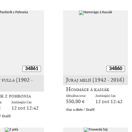
34861
34860
 fulla (1902 -
Juraj meliš (1942 - 2016)
Hommáge á kassák
ik z pohronia
Aktuálna cena:
Zostávajúci čas:
12 dní 12:42
550,00 €
a:
Zostávajúci čas:
12 dní 12:42
€
Viac o diele / Dražiť
/ Dražiť