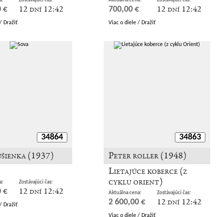
a:
Zostávajúci čas:
Aktuálna cena:
Zostávajúci čas:
12 dní 12:42
12 dní 12:42
 €
700,00 €
/ Dražiť
Viac o diele / Dražiť
34864
34863
ušienka (1937)
Peter roller (1948)
Lietajúce koberce (z
cyklu orient)
a:
Zostávajúci čas:
12 dní 12:42
 €
Aktuálna cena:
Zostávajúci čas:
12 dní 12:42
2 600,00 €
/ Dražiť
Viac o diele / Dražiť