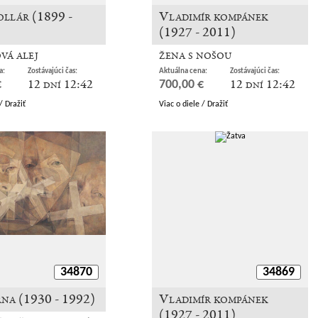
ollár (1899 -
Vladimír kompánek
(1927 - 2011)
vá alej
žena s nošou
a:
Zostávajúci čas:
Aktuálna cena:
Zostávajúci čas:
12 dní 12:42
12 dní 12:42
€
700,00 €
/ Dražiť
Viac o diele / Dražiť
34870
34869
rna (1930 - 1992)
Vladimír kompánek
(1927 - 2011)