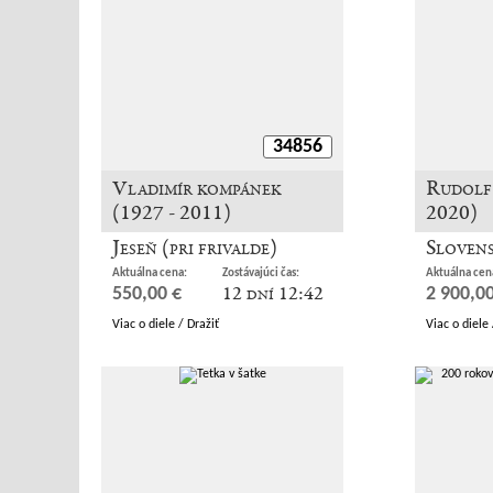
34856
Vladimír kompánek
Rudolf 
(1927 - 2011)
2020)
Jeseň (pri frivalde)
Slovens
Aktuálna cena:
Zostávajúci čas:
Aktuálna cen
12 dní 12:42
550,00 €
2 900,00
Viac o diele / Dražiť
Viac o diele 