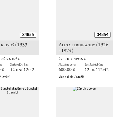
34855
34854
krivoš (1933 -
Alina ferdinandy (1926
- 1974)
ké knieža
šperk / spona
a:
Zostávajúci čas:
Aktuálna cena:
Zostávajúci čas:
12 dní 12:42
12 dní 12:42
 €
600,00 €
/ Dražiť
Viac o diele / Dražiť