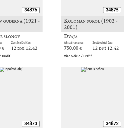
34876
34875
v guderna (1921 -
Koloman sokol (1902 -
2001)
ie slonov
Dvaja
a:
Zostávajúci čas:
Aktuálna cena:
Zostávajúci čas:
12 dní 12:42
12 dní 12:42
 €
750,00 €
/ Dražiť
Viac o diele / Dražiť
34873
34872