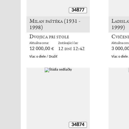
34877
Milan paštéka (1931 -
Ladisla
1998)
1999)
Dvojica pri stole
Cvičen
Aktuálna cena:
Zostávajúci čas:
Aktuálna cen
12 dní 12:42
12 000,00 €
3 000,00
Viac o diele / Dražiť
Viac o diele 
34874