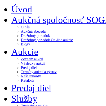
Úvod
Aukčná spoločnosť SO
O nás
Aukčná abeceda
Dražobný poriadok
Dražobný poriadok On-line aukcie
Blogy
Aukcie
Zoznam aukcií
Výsledky aukcií
Predaj diel
Termíny aukcií a výstav
Naše rekordy
Katalógy
Predaj diel
Služby
Znalecké posudky