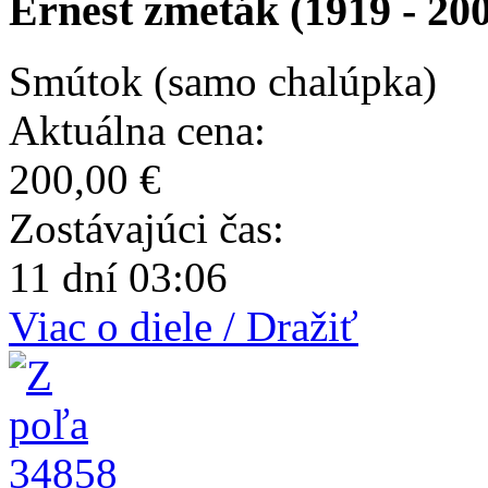
Ernest zmeták (1919 - 20
Smútok (samo chalúpka)
Aktuálna cena:
200,00 €
Zostávajúci čas:
11 dní 03:06
Viac o diele / Dražiť
34858