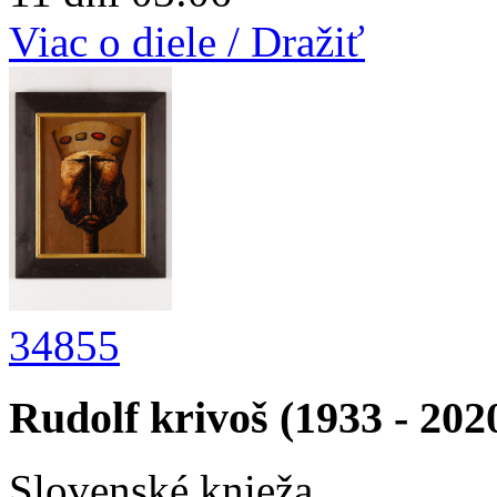
Viac o diele / Dražiť
34855
Rudolf krivoš (1933 - 202
Slovenské knieža