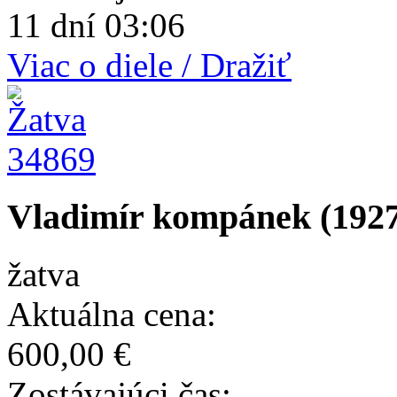
11 dní 03:06
Viac o diele / Dražiť
34869
Vladimír kompánek (1927
žatva
Aktuálna cena:
600,00 €
Zostávajúci čas: