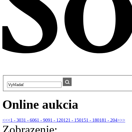
Online aukcia
<<
<
1 - 30
31 - 60
61 - 90
91 - 120
121 - 150
151 - 180
181 - 204
>
>>
Zobrazenie: