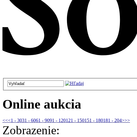
Online aukcia
<<
<
1 - 30
31 - 60
61 - 90
91 - 120
121 - 150
151 - 180
181 - 204
>
>>
Zobrazenie: