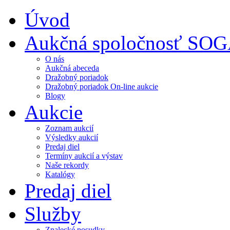
Úvod
Aukčná spoločnosť SO
O nás
Aukčná abeceda
Dražobný poriadok
Dražobný poriadok On-line aukcie
Blogy
Aukcie
Zoznam aukcií
Výsledky aukcií
Predaj diel
Termíny aukcií a výstav
Naše rekordy
Katalógy
Predaj diel
Služby
Znalecké posudky