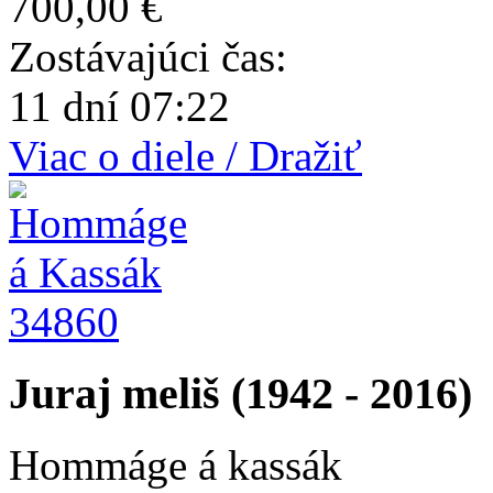
700,00 €
Zostávajúci čas:
11 dní 07:22
Viac o diele / Dražiť
34860
Juraj meliš (1942 - 2016)
Hommáge á kassák