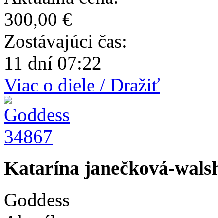
300,00 €
Zostávajúci čas:
11 dní 07:22
Viac o diele / Dražiť
34867
Katarína janečková-walsh
Goddess