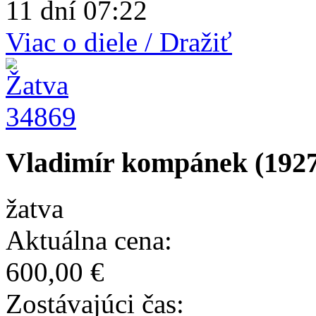
11 dní 07:22
Viac o diele / Dražiť
34869
Vladimír kompánek (1927
žatva
Aktuálna cena:
600,00 €
Zostávajúci čas: