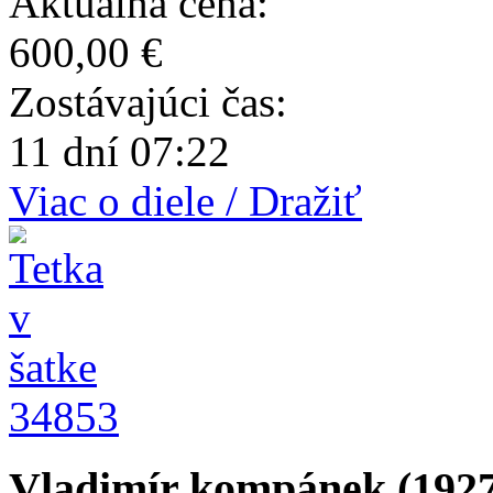
Aktuálna cena:
600,00 €
Zostávajúci čas:
11 dní 07:22
Viac o diele / Dražiť
34853
Vladimír kompánek (1927 