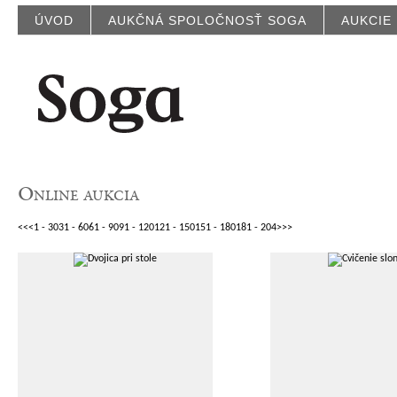
ÚVOD
AUKČNÁ SPOLOČNOSŤ SOGA
AUKCIE
Online aukcia
<<
<
1 - 30
31 - 60
61 - 90
91 - 120
121 - 150
151 - 180
181 - 204
>
>>