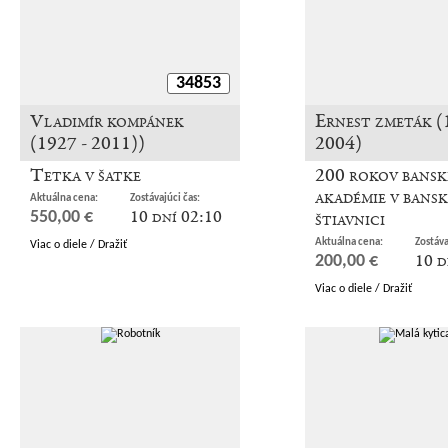
34853
Vladimír kompánek
Ernest zmeták (
(1927 - 2011))
2004)
Tetka v šatke
200 rokov bansk
akadémie v bansk
Aktuálna cena:
Zostávajúci čas:
10 dní 02:10
štiavnici
550,00 €
Aktuálna cena:
Zostáva
Viac o diele / Dražiť
10 d
200,00 €
Viac o diele / Dražiť