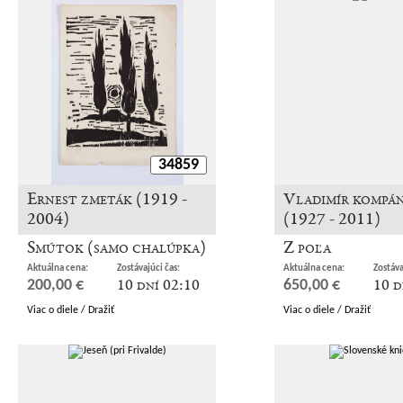
34859
Ernest zmeták (1919 -
Vladimír kompá
2004)
(1927 - 2011)
Smútok (samo chalúpka)
Z poľa
Aktuálna cena:
Zostávajúci čas:
Aktuálna cena:
Zostáva
10 dní 02:10
10 d
200,00 €
650,00 €
Viac o diele / Dražiť
Viac o diele / Dražiť