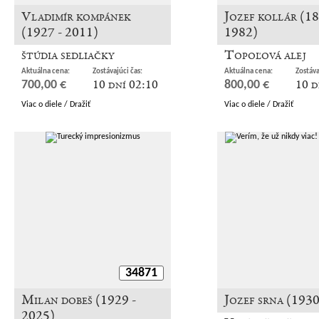
Vladimír kompánek
Jozef kollár (18
(1927 - 2011)
1982)
štúdia sedliačky
Topoľová alej
Aktuálna cena:
Zostávajúci čas:
Aktuálna cena:
Zostáva
10 dní 02:10
10 d
700,00 €
800,00 €
Viac o diele / Dražiť
Viac o diele / Dražiť
34871
Milan dobeš (1929 -
Jozef srna (1930
2025)