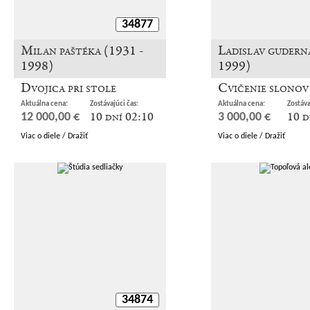
34877
Milan paštéka (1931 -
Ladislav gudern
1998)
1999)
Dvojica pri stole
Cvičenie slonov
Aktuálna cena:
Zostávajúci čas:
Aktuálna cena:
Zostáva
10 dní 02:10
10 d
12 000,00 €
3 000,00 €
Viac o diele / Dražiť
Viac o diele / Dražiť
34874