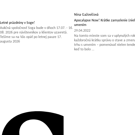
Nina Gažovičová
Apocalypse Now! Krátke zamyslenie (niel
Letné prázdniny v Soge!
umením
Aukčná spoločnosť Soga bude v dňoch 17.07. - 16.
29.04.2022
08. 2026 pre návštevníkov a klientov uzavretá.
Na tomto mieste som sa v uplynulých rok
Tešíme sa na Vás opäť po letnej pauze 17.
každoročnú krátku správu o stave a zm
augusta 2026
trhu s umením – pomenúvať nielen tenden
keď to bolo ...