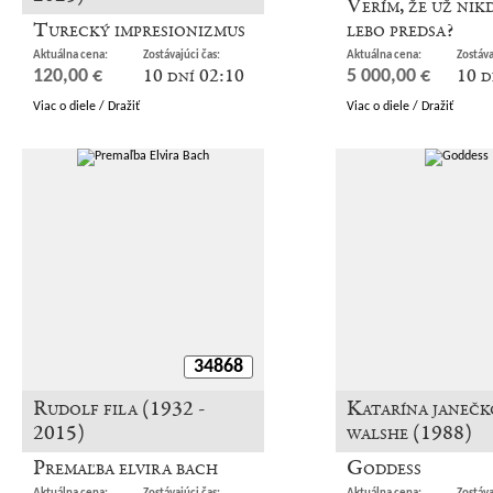
Verím, že už nik
Turecký impresionizmus
lebo predsa?
Aktuálna cena:
Zostávajúci čas:
Aktuálna cena:
Zostáva
10 dní 02:10
10 d
120,00 €
5 000,00 €
Viac o diele / Dražiť
Viac o diele / Dražiť
34868
Rudolf fila (1932 -
Katarína janečk
2015)
walshe (1988)
Premaľba elvira bach
Goddess