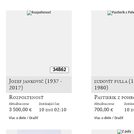
34862
Jozef jankovič (1937 -
ľudovít fulla (1
2017)
1980)
Rozpoltenosť
Pastierik z pohr
Aktuálna cena:
Zostávajúci čas:
Aktuálna cena:
Zostáva
10 dní 02:10
10 d
3 500,00 €
700,00 €
Viac o diele / Dražiť
Viac o diele / Dražiť