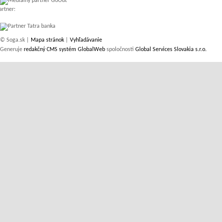
artner:
© Soga.sk |
Mapa stránok
|
Vyhľadávanie
Generuje
redakčný CMS systém GlobalWeb
spoločnosti
Global Services Slovakia s.r.o.