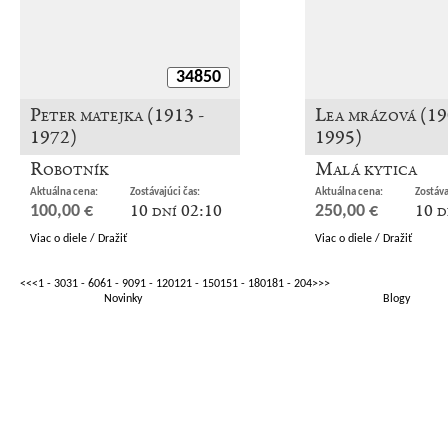
34850
Peter matejka (1913 -
Lea mrázová (19
1972)
1995)
Robotník
Malá kytica
Aktuálna cena:
Zostávajúci čas:
Aktuálna cena:
Zostáva
10 dní 02:10
10 d
100,00 €
250,00 €
Viac o diele / Dražiť
Viac o diele / Dražiť
<<
<
1 - 30
31 - 60
61 - 90
91 - 120
121 - 150
151 - 180
181 - 204
>
>>
Novinky
Blogy