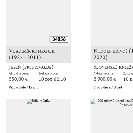
34856
Vladimír kompánek
Rudolf krivoš (
(1927 - 2011)
2020)
Jeseň (pri frivalde)
Slovenské kniež
Aktuálna cena:
Zostávajúci čas:
Aktuálna cena:
Zostáva
10 dní 02:10
10 d
550,00 €
2 900,00 €
Viac o diele / Dražiť
Viac o diele / Dražiť