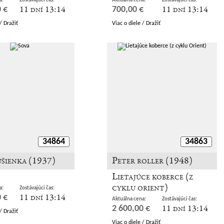
a:
Zostávajúci čas:
Aktuálna cena:
Zostávajúci čas:
11 dní 13:14
11 dní 13:14
 €
700,00 €
/ Dražiť
Viac o diele / Dražiť
34864
34863
ušienka (1937)
Peter roller (1948)
Lietajúce koberce (z
cyklu orient)
a:
Zostávajúci čas:
11 dní 13:14
 €
Aktuálna cena:
Zostávajúci čas:
11 dní 13:14
2 600,00 €
/ Dražiť
Viac o diele / Dražiť