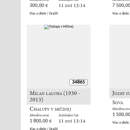
Aktuálna cena:
Zostávajúci čas:
Aktuálna cen
11 dní 13:14
300,00 €
7 500,00
Viac o diele / Dražiť
Viac o diele 
34865
Milan laluha (1930 -
Jozef s
2013)
Sova
Chalupy v mičinej
Aktuálna cen
1 500,00
Aktuálna cena:
Zostávajúci čas:
11 dní 13:14
1 800,00 €
Viac o diele 
Viac o diele / Dražiť