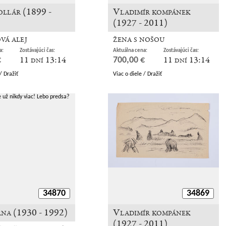
ollár (1899 -
Vladimír kompánek
(1927 - 2011)
vá alej
žena s nošou
a:
Zostávajúci čas:
Aktuálna cena:
Zostávajúci čas:
11 dní 13:14
11 dní 13:14
€
700,00 €
/ Dražiť
Viac o diele / Dražiť
34870
34869
rna (1930 - 1992)
Vladimír kompánek
(1927 - 2011)