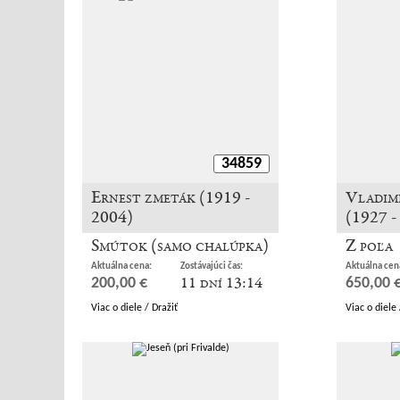
34859
Ernest zmeták (1919 -
Vladim
2004)
(1927 -
Smútok (samo chalúpka)
Z poľa
Aktuálna cena:
Zostávajúci čas:
Aktuálna cen
11 dní 13:14
200,00 €
650,00 
Viac o diele / Dražiť
Viac o diele 