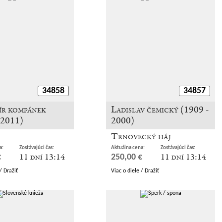
34858
34857
ír kompánek
Ladislav čemický (1909 -
 2011)
2000)
Trnovecký háj
a:
Zostávajúci čas:
Aktuálna cena:
Zostávajúci čas:
11 dní 13:14
11 dní 13:14
€
250,00 €
/ Dražiť
Viac o diele / Dražiť