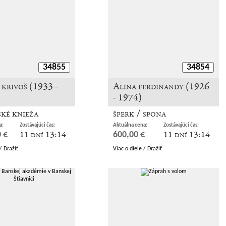
34855
34854
krivoš (1933 -
Alina ferdinandy (1926
- 1974)
ké knieža
šperk / spona
a:
Zostávajúci čas:
Aktuálna cena:
Zostávajúci čas:
11 dní 13:14
11 dní 13:14
 €
600,00 €
/ Dražiť
Viac o diele / Dražiť