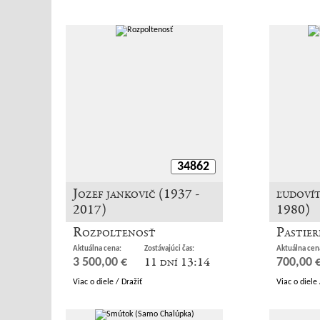
34862
Jozef jankovič (1937 -
ľudovít
2017)
1980)
Rozpoltenosť
Pastier
Aktuálna cena:
Zostávajúci čas:
Aktuálna cen
11 dní 13:14
3 500,00 €
700,00 
Viac o diele / Dražiť
Viac o diele 