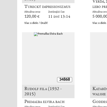
Verím, 
Turecký impresionizmus
lebo pr
Aktuálna cena:
Zostávajúci čas:
Aktuálna cen
11 dní 13:14
120,00 €
5 000,00
Viac o diele / Dražiť
Viac o diele 
34868
Rudolf fila (1932 -
Katarín
2015)
walshe
Premaľba elvira bach
Goddes