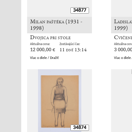
34877
Milan paštéka (1931 -
Ladisla
1998)
1999)
Dvojica pri stole
Cvičen
Aktuálna cena:
Zostávajúci čas:
Aktuálna cen
11 dní 13:14
12 000,00 €
3 000,00
Viac o diele / Dražiť
Viac o diele 
34874