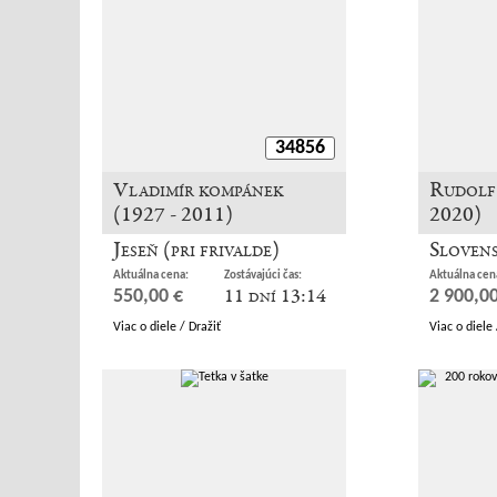
34856
Vladimír kompánek
Rudolf 
(1927 - 2011)
2020)
Jeseň (pri frivalde)
Slovens
Aktuálna cena:
Zostávajúci čas:
Aktuálna cen
11 dní 13:14
550,00 €
2 900,00
Viac o diele / Dražiť
Viac o diele 