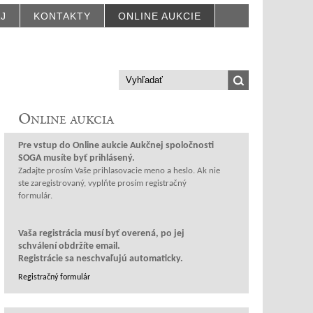
AJ
KONTAKTY
ONLINE AUKCIE
Online aukcia
Prihlásenie
Pre vstup do Online aukcie Aukčnej spoločnosti
SOGA musíte byť prihlásený.
Zadajte prosím Vaše prihlasovacie meno a heslo. Ak nie
ste zaregistrovaný, vyplňte prosím registračný
formulár.
Vaša registrácia musí byť overená, po jej
schválení obdržíte email.
Registrácie sa neschvaľujú automaticky.
Registračný formulár