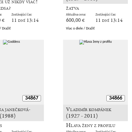
že už nikdy viac!
edsa?
žatva
a:
Zostávajúci čas:
Aktuálna cena:
Zostávajúci čas:
11 dní 13:14
11 dní 13:14
 €
600,00 €
/ Dražiť
Viac o diele / Dražiť
34867
34866
a janečková-
Vladimír kompánek
 (1988)
(1927 - 2011)
s
Hlava ženy z profilu