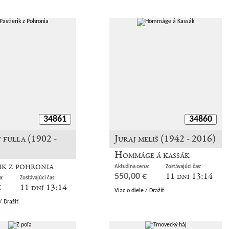
34861
34860
 fulla (1902 -
Juraj meliš (1942 - 2016)
Hommáge á kassák
ik z pohronia
Aktuálna cena:
Zostávajúci čas:
11 dní 13:14
550,00 €
a:
Zostávajúci čas:
11 dní 13:14
€
Viac o diele / Dražiť
/ Dražiť