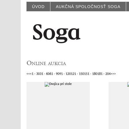
ÚVOD
AUKČNÁ SPOLOČNOSŤ SOGA
Online aukcia
<<
<
1 - 30
31 - 60
61 - 90
91 - 120
121 - 150
151 - 180
181 - 204
>
>>