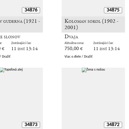
34876
34875
v guderna (1921 -
Koloman sokol (1902 -
2001)
ie slonov
Dvaja
a:
Zostávajúci čas:
Aktuálna cena:
Zostávajúci čas:
11 dní 13:14
11 dní 13:14
 €
750,00 €
/ Dražiť
Viac o diele / Dražiť
34873
34872