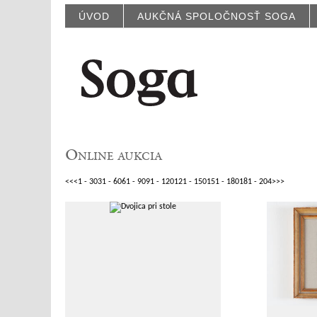
ÚVOD
AUKČNÁ SPOLOČNOSŤ SOGA
Online aukcia
<<
<
1 - 30
31 - 60
61 - 90
91 - 120
121 - 150
151 - 180
181 - 204
>
>>