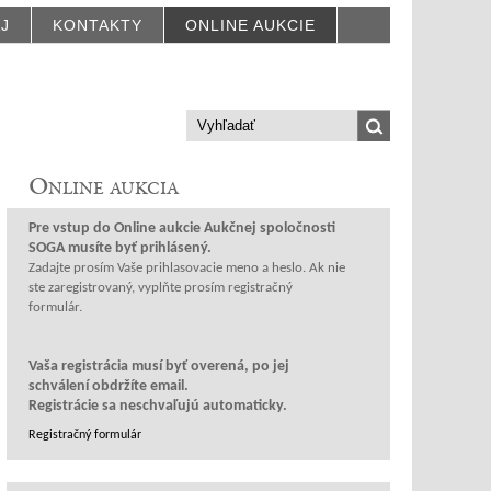
AJ
KONTAKTY
ONLINE AUKCIE
Online aukcia
Prihlásenie
Pre vstup do Online aukcie Aukčnej spoločnosti
SOGA musíte byť prihlásený.
Zadajte prosím Vaše prihlasovacie meno a heslo. Ak nie
ste zaregistrovaný, vyplňte prosím registračný
formulár.
Vaša registrácia musí byť overená, po jej
schválení obdržíte email.
Registrácie sa neschvaľujú automaticky.
Registračný formulár