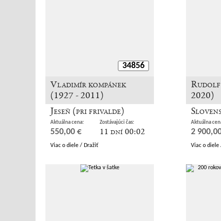
34856
Vladimír kompánek
Rudolf 
(1927 - 2011)
2020)
Jeseň (pri frivalde)
Slovens
Aktuálna cena:
Zostávajúci čas:
Aktuálna cen
11 dní 00:02
550,00 €
2 900,00
Viac o diele / Dražiť
Viac o diele 