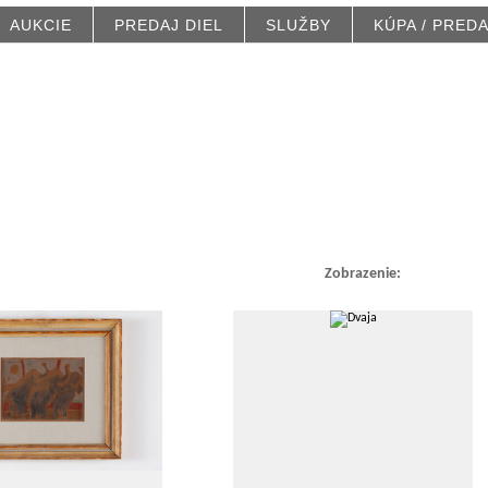
AUKCIE
PREDAJ DIEL
SLUŽBY
KÚPA / PRED
Zobrazenie: