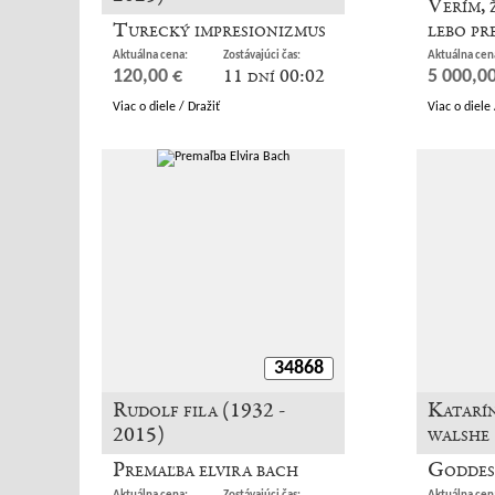
Verím, 
Turecký impresionizmus
lebo pr
Aktuálna cena:
Zostávajúci čas:
Aktuálna cen
11 dní 00:02
120,00 €
5 000,00
Viac o diele / Dražiť
Viac o diele 
34868
Rudolf fila (1932 -
Katarín
2015)
walshe
Premaľba elvira bach
Goddes