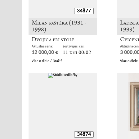
34877
Milan paštéka (1931 -
Ladisla
1998)
1999)
Dvojica pri stole
Cvičen
Aktuálna cena:
Zostávajúci čas:
Aktuálna cen
11 dní 00:02
12 000,00 €
3 000,00
Viac o diele / Dražiť
Viac o diele 
34874