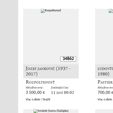
34862
Jozef jankovič (1937 -
ľudovít
2017)
1980)
Rozpoltenosť
Pastier
Aktuálna cena:
Zostávajúci čas:
Aktuálna cen
11 dní 00:02
3 500,00 €
700,00 
Viac o diele / Dražiť
Viac o diele 