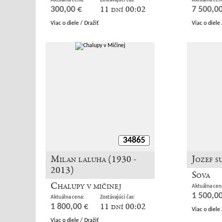
Aktuálna cena:
Zostávajúci čas:
Aktuálna cen
11 dní 00:02
300,00 €
7 500,00
Viac o diele / Dražiť
Viac o diele 
34865
Milan laluha (1930 -
Jozef s
2013)
Sova
Chalupy v mičinej
Aktuálna cen
1 500,00
Aktuálna cena:
Zostávajúci čas:
11 dní 00:02
1 800,00 €
Viac o diele 
Viac o diele / Dražiť