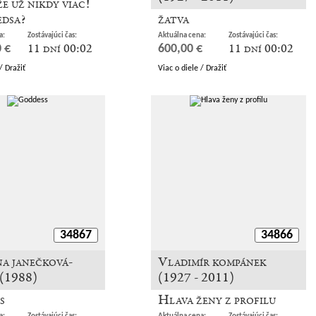
že už nikdy viac!
edsa?
žatva
a:
Zostávajúci čas:
Aktuálna cena:
Zostávajúci čas:
11 dní 00:02
11 dní 00:02
 €
600,00 €
/ Dražiť
Viac o diele / Dražiť
34867
34866
a janečková-
Vladimír kompánek
 (1988)
(1927 - 2011)
s
Hlava ženy z profilu