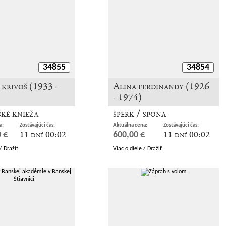
34855
34854
krivoš (1933 -
Alina ferdinandy (1926
- 1974)
ké knieža
šperk / spona
a:
Zostávajúci čas:
Aktuálna cena:
Zostávajúci čas:
11 dní 00:02
11 dní 00:02
 €
600,00 €
/ Dražiť
Viac o diele / Dražiť