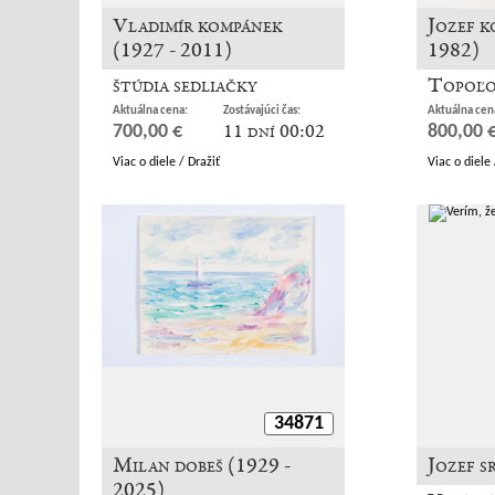
Vladimír kompánek
Jozef k
(1927 - 2011)
1982)
štúdia sedliačky
Topoľo
Aktuálna cena:
Zostávajúci čas:
Aktuálna cen
11 dní 00:02
700,00 €
800,00 
Viac o diele / Dražiť
Viac o diele 
34871
Milan dobeš (1929 -
Jozef s
2025)