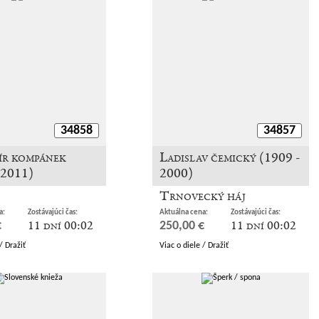
34858
34857
ír kompánek
Ladislav čemický (1909 -
 2011)
2000)
Trnovecký háj
a:
Zostávajúci čas:
Aktuálna cena:
Zostávajúci čas:
11 dní 00:02
11 dní 00:02
€
250,00 €
/ Dražiť
Viac o diele / Dražiť