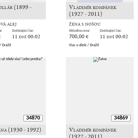
ollár (1899 -
Vladimír kompánek
(1927 - 2011)
vá alej
žena s nošou
a:
Zostávajúci čas:
Aktuálna cena:
Zostávajúci čas:
11 dní 00:02
11 dní 00:02
€
700,00 €
/ Dražiť
Viac o diele / Dražiť
34870
34869
rna (1930 - 1992)
Vladimír kompánek
(1927 - 2011)