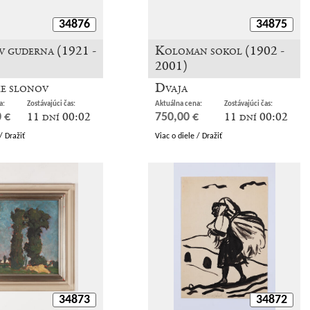
34876
34875
v guderna (1921 -
Koloman sokol (1902 -
2001)
ie slonov
Dvaja
a:
Zostávajúci čas:
Aktuálna cena:
Zostávajúci čas:
11 dní 00:02
11 dní 00:02
 €
750,00 €
/ Dražiť
Viac o diele / Dražiť
34873
34872