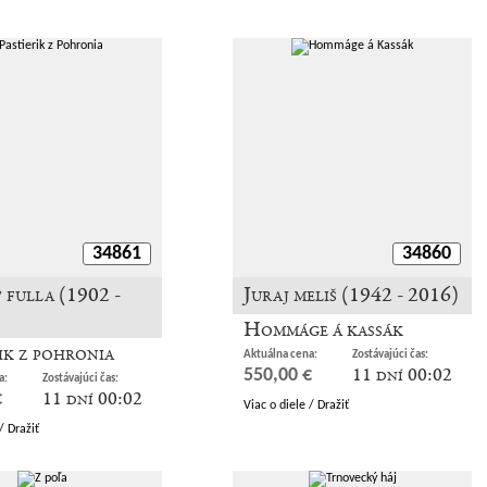
34861
34860
 fulla (1902 -
Juraj meliš (1942 - 2016)
Hommáge á kassák
ik z pohronia
Aktuálna cena:
Zostávajúci čas:
11 dní 00:02
550,00 €
a:
Zostávajúci čas:
11 dní 00:02
€
Viac o diele / Dražiť
/ Dražiť