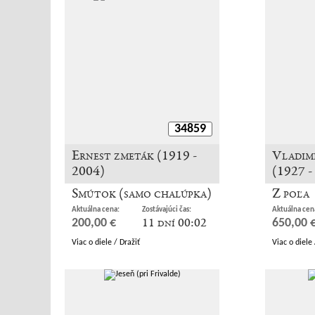
34859
Ernest zmeták (1919 -
Vladim
2004)
(1927 -
Smútok (samo chalúpka)
Z poľa
Aktuálna cena:
Zostávajúci čas:
Aktuálna cen
11 dní 00:02
200,00 €
650,00 
Viac o diele / Dražiť
Viac o diele 