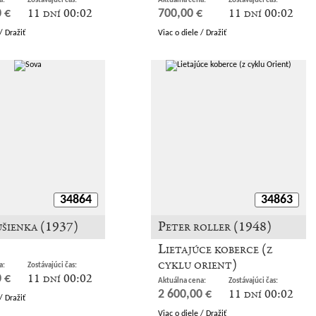
a:
Zostávajúci čas:
Aktuálna cena:
Zostávajúci čas:
11 dní 00:02
11 dní 00:02
 €
700,00 €
/ Dražiť
Viac o diele / Dražiť
34864
34863
ušienka (1937)
Peter roller (1948)
Lietajúce koberce (z
cyklu orient)
a:
Zostávajúci čas:
11 dní 00:02
 €
Aktuálna cena:
Zostávajúci čas:
11 dní 00:02
2 600,00 €
/ Dražiť
Viac o diele / Dražiť