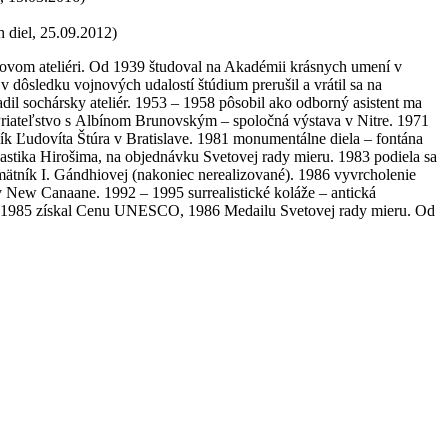
 diel, 25.09.2012)
tcovom ateliéri. Od 1939 študoval na Akadémii krásnych umení v
 dôsledku vojnových udalostí štúdium prerušil a vrátil sa na
dil sochársky ateliér. 1953 – 1958 pôsobil ako odborný asistent ma
. Priateľstvo s Albínom Brunovským – spoločná výstava v Nitre. 1971
ík Ľudovíta Štúra v Bratislave. 1981 monumentálne diela – fontána
stika Hirošima, na objednávku Svetovej rady mieru. 1983 podiela sa
ätník I. Gándhiovej (nakoniec nerealizované). 1986 vyvrcholenie
 New Canaane. 1992 – 1995 surrealistické koláže – antická
sco. 1985 získal Cenu UNESCO, 1986 Medailu Svetovej rady mieru. Od