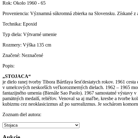
Rok:
Okolo 1960 - 65
Proveniencia:
Významná súkromná zbierka na Slovensku. Získané z atel
Technika:
Epoxid
Typ diela:
Výtvarné umenie
Rozmery:
Výška 135 cm
Značené:
Neznačené
Popis:
„STOJACA“
je dielo ranej tvorby Tibora Bártfaya šesťdesiatych rokov. 1961 cest
v umelcových neskorších veľkorozmerných dielach. 1962 – 1965 monu
fantazijného umenia (Bienále Sao Paolo). 1967 samostatné výstavy v 
pamätných medailí, reliéfov. Venoval sa aj maľbe, kresbe a tvorbe kol
kubizmu cez neoklasicizmus až po surrealizmus. Je sochárom komor
Zoznam diel autora:
Aukcie