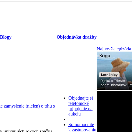
Blogy
Objednávka dražby
Najnovšia epizóda
Objednajte si
telefonické
zamyslenie (nielen) o trhu s
pripojenie na
aukciu
Splnomocnite
k zastupovaniu
v uplynulých rokoch snažila