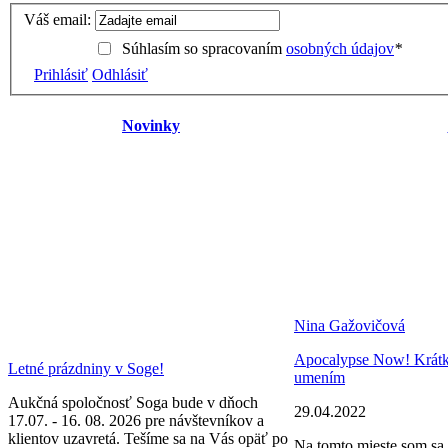
Váš email:
Súhlasím so spracovaním
osobných údajov
*
Prihlásiť
Odhlásiť
Novinky
Nina Gažovičová
Apocalypse Now! Krátke 
Letné prázdniny v Soge!
umením
Aukčná spoločnosť Soga bude v dňoch
29.04.2022
17.07. - 16. 08. 2026 pre návštevníkov a
klientov uzavretá. Tešíme sa na Vás opäť po
Na tomto mieste som sa 