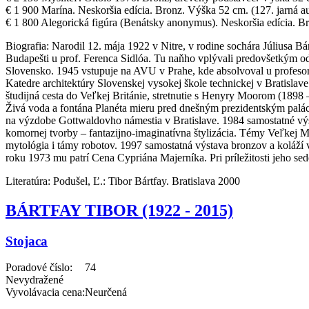
€ 1 900 Marína. Neskoršia edícia. Bronz. Výška 52 cm. (127. jarná a
€ 1 800 Alegorická figúra (Benátsky anonymus). Neskoršia edícia. B
Biografia:
Narodil 12. mája 1922 v Nitre, v rodine sochára Júliusa B
Budapešti u prof. Ferenca Sidlóa. Tu naňho vplývali predovšetkým odk
Slovensko. 1945 vstupuje na AVU v Prahe, kde absolvoval u profesora 
Katedre architektúry Slovenskej vysokej škole technickej v Bratisla
študijná cesta do Veľkej Británie, stretnutie s Henyry Moorom (1898
Živá voda a fontána Planéta mieru pred dnešným prezidentským palác
na výzdobe Gottwaldovho námestia v Bratislave. 1984 samostatné vý
komornej tvorby – fantazijno-imaginatívna štylizácia. Témy Veľkej 
mytológia i támy robotov. 1997 samostatná výstava bronzov a koláž
roku 1973 mu patrí Cena Cypriána Majerníka. Pri príležitosti jeho sed
Literatúra:
Podušel, Ľ.: Tibor Bártfay. Bratislava 2000
BÁRTFAY TIBOR (1922 - 2015)
Stojaca
Poradové číslo:
74
Nevydražené
Vyvolávacia cena:
Neurčená