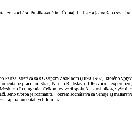
iéru sochára. Publikované in.: Čomaj, J.: Tisíc a jedna žena sochára B
a do Paríža, stretáva sa s Ossipom Zadkinom (1890-1967), ktorého vplyv
mentálne práce pre Sliač, Nitru a Bratislavu. 1966 začína experimen
Moskve a Leningrade. Celkom vytvoril spolu 31 pamätníkov, vyše dveti
áží. Jeho tvorba je rozmanitá – okrem sochárstva sa venuje aj maliarstvu
ných aj monumentálnych foriem.