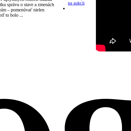
na aukcii
tku správu o stave a zmenách
ním – pomenúvať nielen
eď to bolo ...