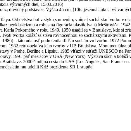
ukcia výtvarných diel, 15.03.2016)
ronz, drevený podstavec. Výška 45 cm. (106. jesenná aukcia výtvarných
ártfaya. Od detstva bol v styku s umením, vnímal sochársku tvorbu v o
az neoklasicizmu a robustná figurácia plastík Ivana Meštroviča. 1942 v
Karla Pokorného v roku 1949. 1950 usadil sa v Bratislave, kde si zria
ve. 1968 tvorba koláží sa stáva rovnocennou so sochárskymi aktivitami
 – 1986) – táto udalosť podmienila ďalšiu sochárovu tvorbu. 1972 Pomn
om. 1982 retrospektíva jeho tvorby v UB Bratislava. Monumentálna pla
stavy v Prahe, Berlíne a Lipsku. 1985 víťazí v súťaži UNESCO na Pam
Moravy. 1991 päť mesiacov v USA (New York). Výstava sôch a koláží v
í v Bratislave. 2000 študijná cesta do USA (Los Angeles, San Franci
emdesiatín mu udelili Kríž prezidenta SR I. stupňa.