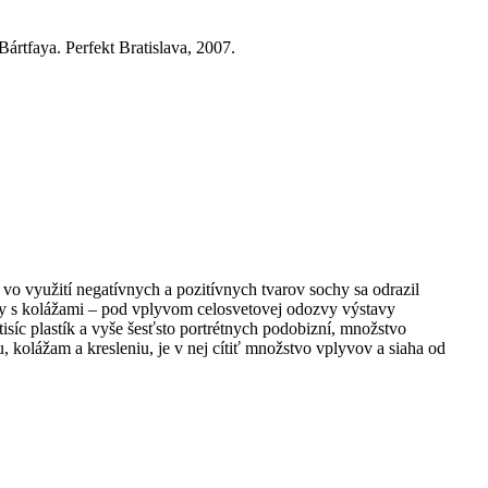
ártfaya. Perfekt Bratislava, 2007.
 vo využití negatívnych a pozitívnych tvarov sochy sa odrazil
ty s kolážami – pod vplyvom celosvetovej odozvy výstavy
síc plastík a vyše šesťsto portrétnych podobizní, množstvo
, kolážam a kresleniu, je v nej cítiť množstvo vplyvov a siaha od