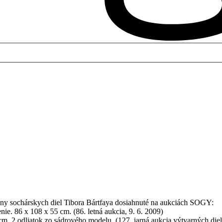
ny sochárskych diel Tibora Bártfaya dosiahnuté na aukciách SOGY:
ie. 86 x 108 x 55 cm. (86. letná aukcia, 9. 6. 2009)
m. 2.odliatok zo sádrového modelu. (127. jarná aukcia výtvarných diel