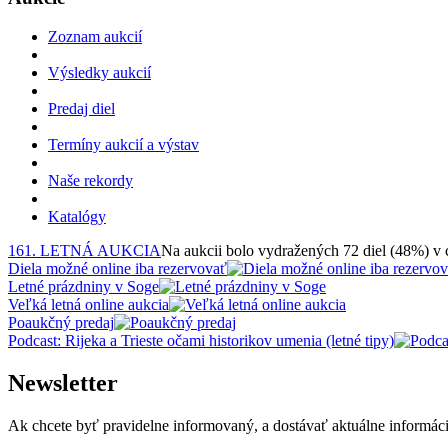
Zoznam aukcií
Výsledky aukcií
Predaj diel
Termíny aukcií a výstav
Naše rekordy
Katalógy
161. LETNÁ AUKCIA
Na aukcii bolo vydražených 72 diel (48%) v
Diela možné online iba rezervovať
Letné prázdniny v Soge
Veľká letná online aukcia
Poaukčný predaj
Podcast: Rijeka a Trieste očami historikov umenia (letné tipy)
Newsletter
Ak chcete byť pravidelne informovaný, a dostávať aktuálne informácie