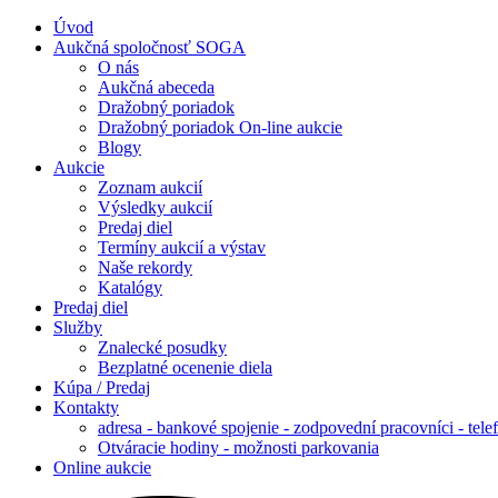
Úvod
Aukčná spoločnosť SOGA
O nás
Aukčná abeceda
Dražobný poriadok
Dražobný poriadok On-line aukcie
Blogy
Aukcie
Zoznam aukcií
Výsledky aukcií
Predaj diel
Termíny aukcií a výstav
Naše rekordy
Katalógy
Predaj diel
Služby
Znalecké posudky
Bezplatné ocenenie diela
Kúpa / Predaj
Kontakty
adresa - bankové spojenie - zodpovední pracovníci - tele
Otváracie hodiny - možnosti parkovania
Online aukcie