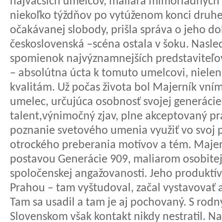
najväčších umelcov, maliara mimoriadnych 
niekoľko týždňov po vytúženom konci druhej
očakávanej slobody, prišla správa o jeho 
československá –scéna ostala v šoku. Nasl
spomienok najvýznamnejších predstaviteľov 
– absolútna úcta k tomuto umelcovi, nielen
kvalitám. Už počas života bol Majerník vní
umelec, určujúca osobnosť svojej generácie,
talent,výnimočný zjav, plne akceptovaný pr
poznanie svetového umenia využiť vo svoj p
otrockého preberania motívov a tém. Maje
postavou Generácie 909, maliarom osobitej p
spoločenskej angažovanosti. Jeho produktív
Prahou – tam vyštudoval, začal vystavovať a 
Tam sa usadil a tam je aj pochovaný. S rod
Slovenskom však kontakt nikdy nestratil. Na