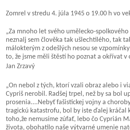
Zomrel v stredu 4. júla 1945 o 19.00 h vo ve
„Za mnoho let svého umělecko-spolkového ž
neznalj sem člověka tak ušlechtilého, tak t
málokterým z odešlých nesou se vzpomínky 
to, že jsme měli štěstí ho poznat a okřívat v 
Jan Zrzavý
„On nebol z tých, ktorí vzali obraz alebo i v
Cypriš nerobil. Radšej trpel, než by sa bol 
prosenia....Nebyť fašistickej vojny a choroby
tragickú katastrofu, bol by iste ďalej kráč
toho,že nemusíme zúfať, lebo čo Cyprián Maj
života, obohatilo naše výtvarné umenie na