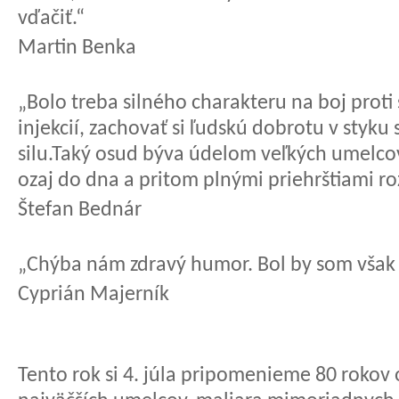
vďačiť.“
Martin Benka
„Bolo treba silného charakteru na boj proti
injekcií, zachovať si ľudskú dobrotu v styku
silu.Taký osud býva údelom veľkých umelcov
ozaj do dna a pritom plnými priehrštiami ro
Štefan Bednár
„Chýba nám zdravý humor. Bol by som však r
Cyprián Majerník
Tento rok si 4. júla pripomenieme 80 rokov