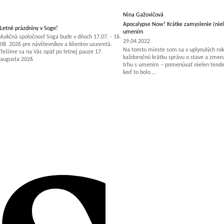
Nina Gažovičová
Apocalypse Now! Krátke zamyslenie (niel
Letné prázdniny v Soge!
umením
Aukčná spoločnosť Soga bude v dňoch 17.07. - 16.
29.04.2022
08. 2026 pre návštevníkov a klientov uzavretá.
Na tomto mieste som sa v uplynulých rok
Tešíme sa na Vás opäť po letnej pauze 17.
každoročnú krátku správu o stave a zm
augusta 2026
trhu s umením – pomenúvať nielen tenden
keď to bolo ...