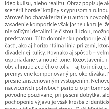
ideo kulisu, alebo realitu. Obraz popisuje 
scenérii horskej krajiny s cyprusom a ruino
zároveň ho charakterizuje u autora novo
zasadenie kompozície však jasne ukazuje, že
niekoľkými detailmi je čistou ilúziou, možn
predstavou. Túto domnienku podporuje aj tu
časti, ako aj horizontálna línia pri zemi, k
divadelnej kulisy. Rovnako aj spôsob – veľm
usporiadané samotné kone. Rozostavenie n
obsiahnutie z celého okolia – aj to indikuje
premyslene komponovaný pre oko diváka. 
presne zinscenovaným vystúpením. Nehovor
nacvičených pohyboch paríp či o prítomnos
pôvodne používanej pri pasení dobytka, ale
pochopenie výjavu je však kresba z identic