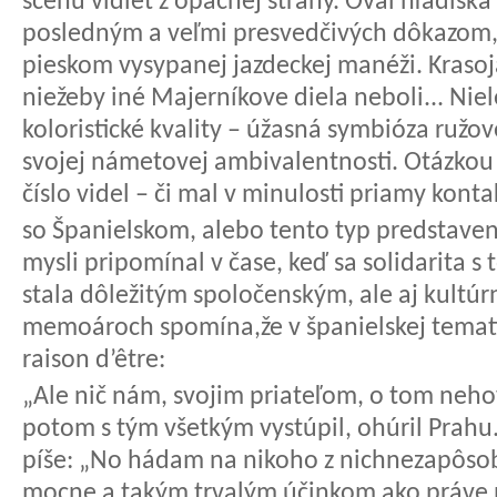
scénu vidieť z opačnej strany. Ovál hľadisk
posledným a veľmi presvedčivých dôkazom, 
pieskom vysypanej jazdeckej manéži. Kras
niežeby iné Majerníkove diela neboli... Nie
koloristické kvality – úžasná symbióza ružov
svojej námetovej ambivalentnosti. Otázkou 
číslo videl – či mal v minulosti priamy konta
so Španielskom, alebo tento typ predstavenia 
mysli pripomínal v čase, keď sa solidarita 
stala dôležitým spoločenským, ale aj kultú
memoároch spomína,že v španielskej temati
raison d’être:
„Ale nič nám, svojim priateľom, o tom nehov
potom s tým všetkým vystúpil, ohúril Prahu.
píše: „No hádam na nikoho z nichnezapôsobi
mocne a takým trvalým účinkom ako práve 