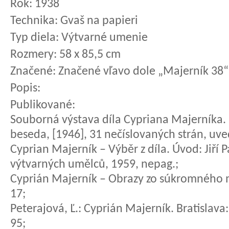
Rok:
1938
Technika:
Gvaš na papieri
Typ diela:
Výtvarné umenie
Rozmery:
58 x 85,5 cm
Značené:
Značené vľavo dole „Majerník 38“
Popis:
Publikované:
Souborná výstava díla Cypriana Majerníka.
beseda, [1946], 31 nečíslovaných strán, uve
Cyprian Majerník – Výběr z díla. Úvod: Jiří 
výtvarných umělců, 1959, nepag.;
Cyprián Majerník – Obrazy zo súkromného ma
17;
Peterajová, Ľ.: Cyprián Majerník. Bratislava: 
95;