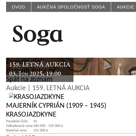
ÚVOD
AUKČNÁ SPOLOČNOSŤ SOGA
AUKCIE
Zoznam diel
159. LETNÁ AUKCIA
Zoznam autorov
03. Jún 2025, 19:00
Späť na zoznam
Aukcie | 159. LETNÁ AUKCIA
MAJERNÍK CYPRIÁN (1909 – 1945)
KRASOJAZDKYNE
Poradové číslo:
41
Odhadovaná cena:
100 000 - 130 000 €
Konečná cena:
125 000 €