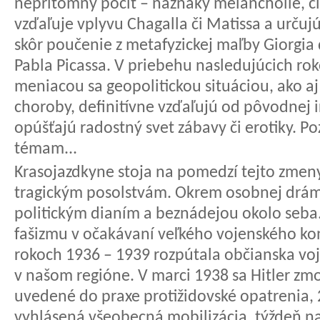
neprítomný pocit – náznaky melanchólie, či
vzďaľuje vplyvu Chagalla či Matissa a určuj
skôr poučenie z metafyzickej maľby Giorgia 
Pabla Picassa. V priebehu nasledujúcich rok
meniacou sa geopolitickou situáciou, ako aj
choroby, definitívne vzďaľujú od pôvodnej ir
opúšťajú radostný svet zábavy či erotiky. 
témam...
Krasojazdkyne stoja na pomedzí tejto zmeny
tragickým posolstvám. Okrem osobnej drámy
politickým dianím a beznádejou okolo seba.
fašizmu v očakávaní veľkého vojenského kon
rokoch 1936 – 1939 rozpútala občianska vojn
v našom regióne. V marci 1938 sa Hitler zmo
uvedené do praxe protižidovské opatrenia,
vyhlásená všeobecná mobilizácia, týždeň n