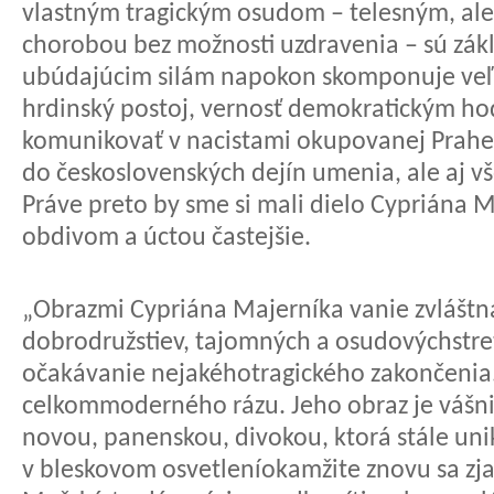
vlastným tragickým osudom – telesným, al
chorobou bez možnosti uzdravenia – sú zák
ubúdajúcim silám napokon skomponuje veľk
hrdinský postoj, vernosť demokratickým h
komunikovať v nacistami okupovanej Prah
do československých dejín umenia, ale aj vš
Práve preto by sme si mali dielo Cypriána 
obdivom a úctou častejšie.
„Obrazmi Cypriána Majerníka vanie zvláštn
dobrodružstiev, tajomných a osudovýchstret
očakávanie nejakéhotragického zakončenia.
celkommoderného rázu. Jeho obraz je vášni
novou, panenskou, divokou, ktorá stále unik
v bleskovom osvetleníokamžite znovu sa zja