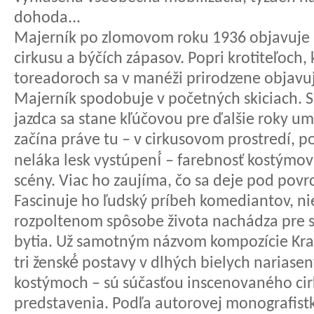
dohoda...
Majerník po zlomovom roku 1936 objavuje p
cirkusu a býčích zápasov. Popri krotiteľoch
toreadoroch sa v manéži prirodzene objavujú
Majerník spodobuje v početných skiciach. S
jazdca sa stane kľúčovou pre ďalšie roky um
začína práve tu – v cirkusovom prostredí, p
neláka lesk vystúpení́ – farebnosť kostýmov
scény. Viac ho zaujíma, čo sa deje pod po
Fascinuje ho ľudský príbeh komediantov, ni
rozpoltenom spôsobe života nachádza pre s
bytia. Už samotným názvom kompozície Kra
tri ženské́ postavy v dlhých bielych narias
kostýmoch – sú súčasťou inscenovaného cir
predstavenia. Podľa autorovej monografistk