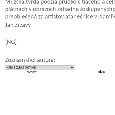
Mužská,tvrdá poézia prudko cítiaceho a c
plátnach v obrazoch záhadne zoskupenýchpo
preoblečená za artistov atanečnice v klamliv
Jan Zrzavý
(NG)
Zoznam diel autora:
Novinky
Blogy