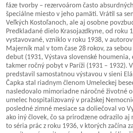
fáze tvorby – rezervoárom často absurdných
špeciálne miesto v jeho pamäti. Vrátil sa se
Veľkých Kostoľanoch, ale aj osobne povzbu
Predkladané dielo Krasojazdkyne, od roku
vystavované, vzniklo v roku 1938, v auto
Majerník mal v tom čase 28 rokov, za sebo
debut (1931, Výstava slovenské houmenia,
takmer ročný pobyt v Paríži (1931 – 1932). 
predstavil samostatnou výstavou v sieni El
Čapka stal riadnym členom Umeleckej bese
nasledovalo mimoriadne náročné životné o
umelec hospitalizovaný v pražskej Nemocnic
posledné zimné mesiace sa doliečoval vo Vy
ako iný človek, čo sa prirodzene odrazilo a
to séria prác z roku 1936, v ktorých začína