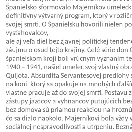
Španielsko sformovalo Majerníkov umelecký
definitívny výtvarný program, ktorý v rozli
svojej smrti. O Španielsku hovorili nielen 
vysťahovalcov,
ale aj veľa diel bez zjavnej politickej tende
záujmu o osud tejto krajiny. Celé série don 
španielskom kroji boli vrúcnym vyznaním tej
1940 – 1941, našiel umelec svoj vlastný obr
Quijota. Absurdita Servantesovej predlohy 
na koni, ktorý sa opakuje na mnohých ďalš
vlastne pracuje až do svojej smrti. Postavu
zástupy jazdcov a vyhnancov putujúcich bez
bez domova sú priamou reakciou na hroznú s
čo sa dialo naokolo. Majerníkovi bola vždy v
sociálnej nespravodlivosti a utrpeniu. Bez