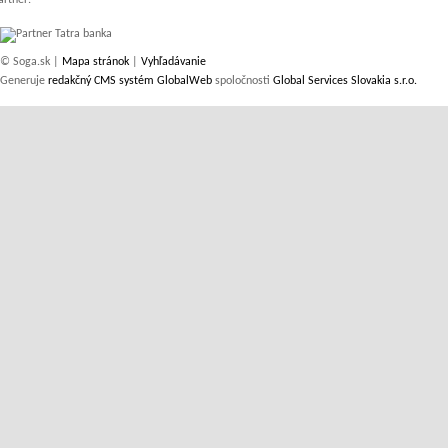
artner:
© Soga.sk |
Mapa stránok
|
Vyhľadávanie
Generuje
redakčný CMS systém GlobalWeb
spoločnosti
Global Services Slovakia s.r.o.