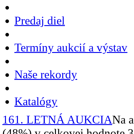
Predaj diel
Termíny aukcií a výstav
Naše rekordy
Katalógy
161. LETNÁ AUKCIA
Na a
(48%) v celkovej hodnote 