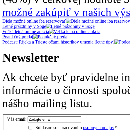
možné zakúpiť v našich výs
Diela možné online iba rezervovať
Letné prázdniny v Soge
Veľká letná online aukcia
Poaukčný predaj
Podcast: Rijeka a Trieste očami historikov umenia (letné tipy)
Newsletter
Ak chcete byť pravidelne i
informácie o činnosti spolo
nášho mailing listu.
Váš email:
Súhlasím so spracovaním
osobných údajov
*