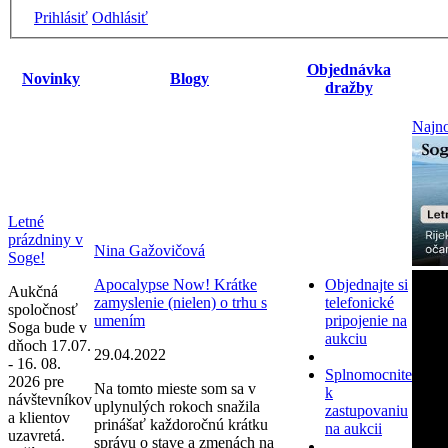
Prihlásiť
Odhlásiť
Objednávka
Novinky
Blogy
dražby
Najno
Letné
prázdniny v
Nina Gažovičová
Soge!
Apocalypse Now! Krátke
Objednajte si
Aukčná
zamyslenie (nielen) o trhu s
telefonické
spoločnosť
umením
pripojenie na
Soga bude v
aukciu
dňoch 17.07.
29.04.2022
- 16. 08.
Splnomocnite
2026 pre
Na tomto mieste som sa v
k
návštevníkov
uplynulých rokoch snažila
zastupovaniu
a klientov
prinášať každoročnú krátku
na aukcii
uzavretá.
správu o stave a zmenách na