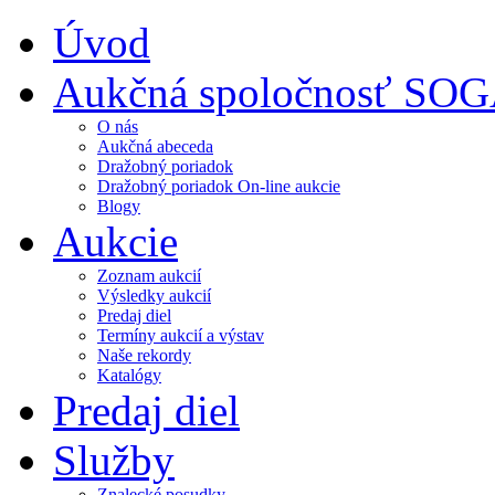
Úvod
Aukčná spoločnosť SO
O nás
Aukčná abeceda
Dražobný poriadok
Dražobný poriadok On-line aukcie
Blogy
Aukcie
Zoznam aukcií
Výsledky aukcií
Predaj diel
Termíny aukcií a výstav
Naše rekordy
Katalógy
Predaj diel
Služby
Znalecké posudky