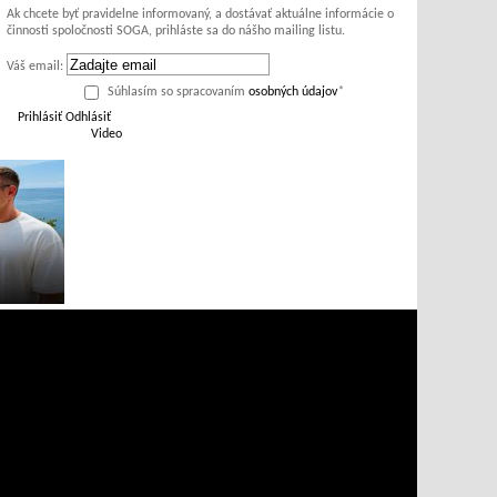
Ak chcete byť pravidelne informovaný, a dostávať aktuálne informácie o
činnosti spoločnosti SOGA, prihláste sa do nášho mailing listu.
Váš email:
Súhlasím so spracovaním
osobných údajov
*
Prihlásiť
Odhlásiť
Video