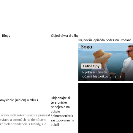
Blogy
Objednávka dražby
Najnovšia epizóda podcastu Predané
Objednajte si
myslenie (nielen) o trhu s
telefonické
pripojenie na
aukciu
uplynulých rokoch snažila prinášať
Splnomocnite k
 o stave a zmenách na domácom
zastupovaniu na
 nielen tendencie a trendy, ale
aukcii