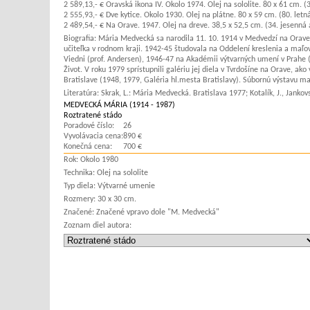
2 589,13,- € Oravská ikona IV. Okolo 1974. Olej na sololite. 80 x 61 cm. (3
2 555,93,- € Dve kytice. Okolo 1930. Olej na plátne. 80 x 59 cm. (80. letn
2 489,54,- € Na Orave. 1947. Olej na dreve. 38,5 x 52,5 cm. (34. jesenná 
Biografia:
Mária Medvecká sa narodila 11. 10. 1914 v Medvedzí na Orave, 
učiteľka v rodnom kraji. 1942-45 študovala na Oddelení kreslenia a maľ
Viedni (prof. Andersen), 1946-47 na Akadémii výtvarných umení v Prahe (p
Život. V roku 1979 sprístupnili galériu jej diela v Tvrdošíne na Orave, a
Bratislave (1948, 1979, Galéria hl.mesta Bratislavy). Súbornú výstavu ma
Literatúra:
Skrak, L.: Mária Medvecká. Bratislava 1977; Kotalík, J., Janko
MEDVECKÁ MÁRIA (1914 - 1987)
Roztratené stádo
Poradové číslo:
26
Vyvolávacia cena:
890 €
Konečná cena:
700 €
Rok:
Okolo 1980
Technika:
Olej na sololite
Typ diela:
Výtvarné umenie
Rozmery:
30 x 30 cm.
Značené:
Značené vpravo dole "M. Medvecká"
Zoznam diel autora: