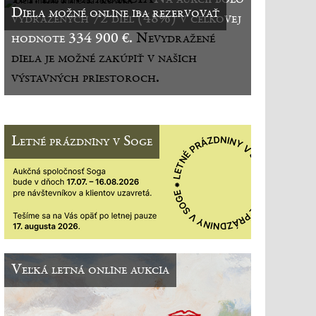
Diela možné online iba rezervovať
vydražených 72 diel (48%) v celkovej
hodnote 334 900 €.
Nevydražené
diela je možné zakúpiť v našich
výstavných priestoroch.
Letné prázdniny v Soge
Veľká letná online aukcia