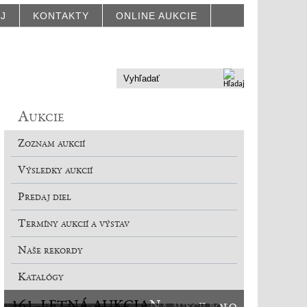
AJ
KONTAKTY
ONLINE AUKCIE
Aukcie
Zoznam aukcií
Výsledky aukcií
Predaj diel
Termíny aukcií a výstav
Naše rekordy
Katalógy
161. LETNÁ AUKCIA
Na aukcii bolo