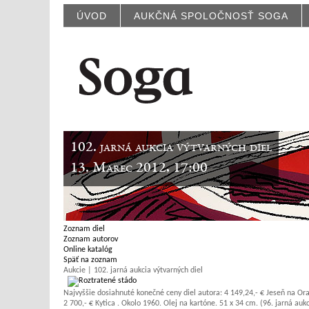
ÚVOD
AUKČNÁ SPOLOČNOSŤ SOGA
102. jarná aukcia výtvarných diel
13. Marec 2012, 17:00
Zoznam diel
Zoznam autorov
Online katalóg
Späť na zoznam
Aukcie | 102. jarná aukcia výtvarných diel
Najvyššie dosiahnuté konečné ceny diel autora:
4 149,24,- € Jeseň na Ora
2 700,- € Kytica . Okolo 1960. Olej na kartóne. 51 x 34 cm. (96. jarná aukc