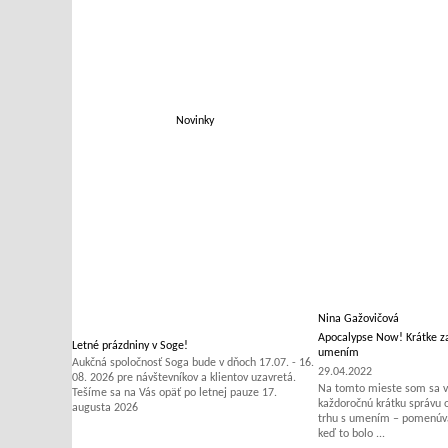
Novinky
Nina Gažovičová
Apocalypse Now! Krátke za
Letné prázdniny v Soge!
umením
Aukčná spoločnosť Soga bude v dňoch 17.07. - 16.
29.04.2022
08. 2026 pre návštevníkov a klientov uzavretá.
Na tomto mieste som sa v 
Tešíme sa na Vás opäť po letnej pauze 17.
každoročnú krátku správu
augusta 2026
trhu s umením – pomenúvať
keď to bolo ...