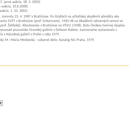
7. jarná aukcia, 18. 3. 2003)
á aukcia, 10.6.2008)
aukcia, 1. 10. 2002)
zomrela 23. 4. 1987 v Bratislave. Po štúdiách na učiteľskej akadémii pôsobila ako
ovania SVŠT v Bratislave (prof. Schurmann), 1945-46 na Akadémii výtvarných umení vo
rof. Želibský). Absolvovala v Bratislave na VŠVU (1948). Bola členkou tvorivej skupiny
ko vysunuté pracovisko Oravskej galérie v Dolnom Kubíne. Samostatne vystavovala v
la v Národnej galérii v Prahe v roku 1979.
vský, M.: Mária Medvecká - súborné dielo. Katalóg NG Praha, 1979.