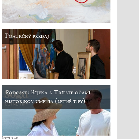
Poaukčný predaj
Podcast: Rijeka a Trieste očami
historikov umenia (letné tipy)
Newsletter