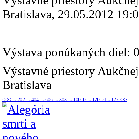
Výstavné priestory Aukčne
Bratislava, 29.05.2012 19:
Výstava ponúkaných diel: 
Výstavné priestory Aukčne
Bratislava
<<
<
1 - 20
21 - 40
41 - 60
61 - 80
81 - 100
101 - 120
121 - 127
>
>>