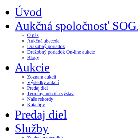
Úvod
Aukčná spoločnosť SO
O nás
Aukčná abeceda
Dražobný poriadok
Dražobný poriadok On-line aukcie
Blogy
Aukcie
Zoznam aukcií
Výsledky aukcií
Predaj diel
Termíny aukcií a výstav
Naše rekordy
Katalógy
Predaj diel
Služby
Znalecké posudky