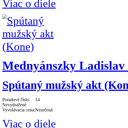
Viac o diele
Mednyánszky Ladislav 
Spútaný mužský akt (Kon
Poradové číslo:
14
Nevydražené
Vyvolávacia cena:
Neurčená
Viac o diele