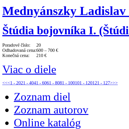
Mednyánszky Ladislav 
Štúdia bojovníka I. (Štúdi
Poradové číslo:
20
Odhadovaná cena:
600 – 700 €
Konečná cena:
210 €
Viac o diele
<<
<
1 - 20
21 - 40
41 - 60
61 - 80
81 - 100
101 - 120
121 - 127
>
>>
Zoznam diel
Zoznam autorov
Online katalóg