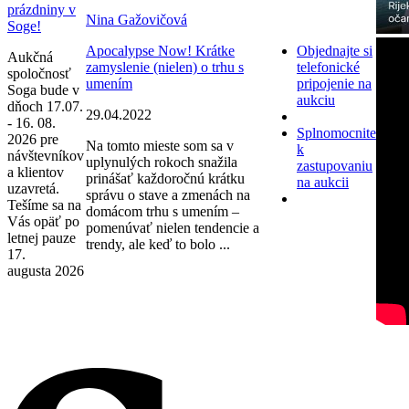
prázdniny v
Nina Gažovičová
Soge!
Apocalypse Now! Krátke
Objednajte si
Aukčná
zamyslenie (nielen) o trhu s
telefonické
spoločnosť
umením
pripojenie na
Soga bude v
aukciu
dňoch 17.07.
29.04.2022
- 16. 08.
Splnomocnite
2026 pre
Na tomto mieste som sa v
k
návštevníkov
uplynulých rokoch snažila
zastupovaniu
a klientov
prinášať každoročnú krátku
na aukcii
uzavretá.
správu o stave a zmenách na
Tešíme sa na
domácom trhu s umením –
Vás opäť po
pomenúvať nielen tendencie a
letnej pauze
trendy, ale keď to bolo ...
17.
augusta 2026