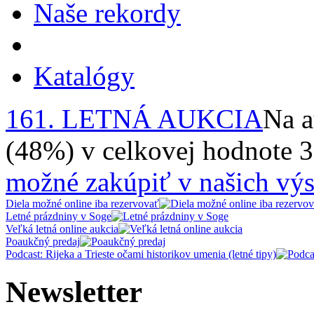
Naše rekordy
Katalógy
161. LETNÁ AUKCIA
Na a
(48%) v celkovej hodnote 
možné zakúpiť v našich výs
Diela možné online iba rezervovať
Letné prázdniny v Soge
Veľká letná online aukcia
Poaukčný predaj
Podcast: Rijeka a Trieste očami historikov umenia (letné tipy)
Newsletter