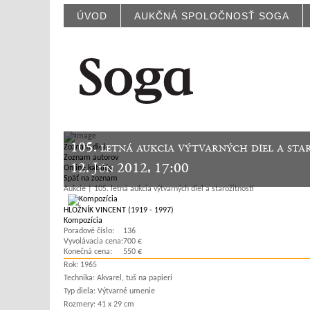
ÚVOD
AUKČNÁ SPOLOČNOSŤ SOGA
105. letná aukcia výtvarných diel a sta
Zoznam diel
Zoznam autorov
12. Jún 2012, 17:00
Online katalóg
Späť na zoznam
Aukcie | 105. letná aukcia výtvarných diel a starožitností
HLOŽNÍK VINCENT (1919 - 1997)
Kompozícia
Poradové číslo:
136
Vyvolávacia cena:
700 €
Konečná cena:
550 €
Rok:
1965
Technika:
Akvarel, tuš na papieri
Typ diela:
Výtvarné umenie
Rozmery:
41 x 29 cm