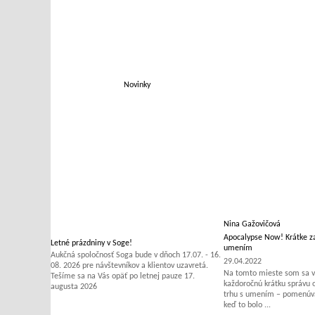
Novinky
Nina Gažovičová
Apocalypse Now! Krátke za
Letné prázdniny v Soge!
umením
Aukčná spoločnosť Soga bude v dňoch 17.07. - 16.
29.04.2022
08. 2026 pre návštevníkov a klientov uzavretá.
Na tomto mieste som sa v 
Tešíme sa na Vás opäť po letnej pauze 17.
každoročnú krátku správu
augusta 2026
trhu s umením – pomenúvať
keď to bolo ...