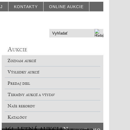
AJ
KONTAKTY
ONLINE AUKCIE
Aukcie
Zoznam aukcií
Výsledky aukcií
Predaj diel
Termíny aukcií a výstav
Naše rekordy
Katalógy
161. LETNÁ AUKCIA
Na aukcii bolo