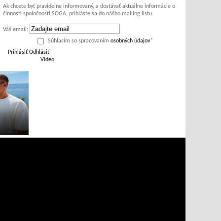
Ak chcete byť pravidelne informovaný, a dostávať aktuálne informácie o
činnosti spoločnosti SOGA, prihláste sa do nášho mailing listu.
Váš email:
Súhlasím so spracovaním
osobných údajov
*
Prihlásiť
Odhlásiť
Video