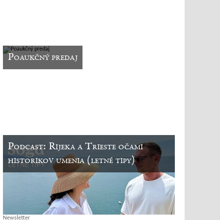
Poaukčný predaj
Podcast: Rijeka a Trieste očami
historikov umenia (letné tipy)
Newsletter