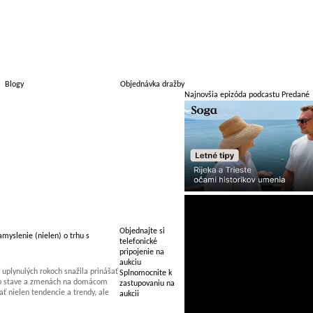
Blogy
Objednávka dražby
Najnovšia epizóda podcastu Predané
Objednajte si
myslenie (nielen) o trhu s
telefonické
pripojenie na
aukciu
uplynulých rokoch snažila prinášať
Splnomocnite k
 o stave a zmenách na domácom
zastupovaniu na
 nielen tendencie a trendy, ale
aukcii