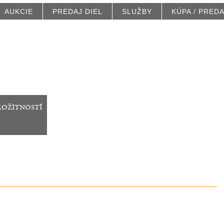
AUKCIE
PREDAJ DIEL
SLUŽBY
KÚPA / PRED
rožitností