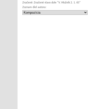
Značené:
Značené vlavo dole "V. Hložník 2. 1. 65"
Zoznam diel autora: