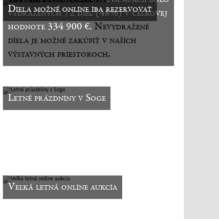
Diela možné online iba rezervovať
vydražených 72 diel (48%) v celkovej
hodnote 334 900 €.
Nevydražené
diela je možné zakúpiť v našich
výstavných priestoroch.
Letné prázdniny v Soge
Veľká letná online aukcia