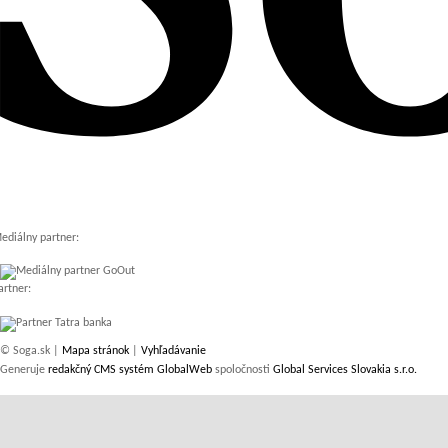
ediálny partner:
artner:
© Soga.sk |
Mapa stránok
|
Vyhľadávanie
Generuje
redakčný CMS systém GlobalWeb
spoločnosti
Global Services Slovakia s.r.o.