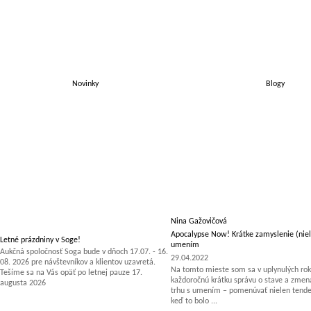
Novinky
Blogy
Nina Gažovičová
Apocalypse Now! Krátke zamyslenie (niel
Letné prázdniny v Soge!
umením
Aukčná spoločnosť Soga bude v dňoch 17.07. - 16.
29.04.2022
08. 2026 pre návštevníkov a klientov uzavretá.
Na tomto mieste som sa v uplynulých rok
Tešíme sa na Vás opäť po letnej pauze 17.
každoročnú krátku správu o stave a zm
augusta 2026
trhu s umením – pomenúvať nielen tenden
keď to bolo ...