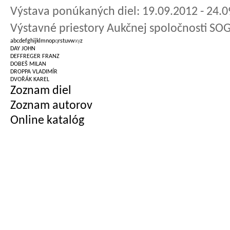
Výstava ponúkaných diel: 19.09.2012 - 24.
Výstavné priestory Aukčnej spoločnosti SOG
a
b
c
d
e
f
g
h
i
j
k
l
m
n
o
p
q
r
s
t
u
v
w
x
y
z
DAY JOHN
DEFFREGER FRANZ
DOBEŠ MILAN
DROPPA VLADIMÍR
DVOŘÁK KAREL
Zoznam diel
Zoznam autorov
Online katalóg