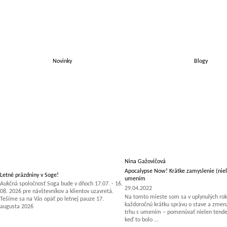
Novinky
Blogy
Nina Gažovičová
Apocalypse Now! Krátke zamyslenie (niel
Letné prázdniny v Soge!
umením
Aukčná spoločnosť Soga bude v dňoch 17.07. - 16.
29.04.2022
08. 2026 pre návštevníkov a klientov uzavretá.
Na tomto mieste som sa v uplynulých rok
Tešíme sa na Vás opäť po letnej pauze 17.
každoročnú krátku správu o stave a zm
augusta 2026
trhu s umením – pomenúvať nielen tenden
keď to bolo ...