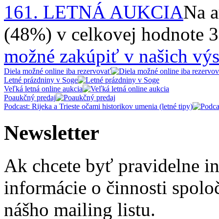
161. LETNÁ AUKCIA
Na a
(48%) v celkovej hodnote 
možné zakúpiť v našich výs
Diela možné online iba rezervovať
Letné prázdniny v Soge
Veľká letná online aukcia
Poaukčný predaj
Podcast: Rijeka a Trieste očami historikov umenia (letné tipy)
Newsletter
Ak chcete byť pravidelne i
informácie o činnosti spolo
nášho mailing listu.