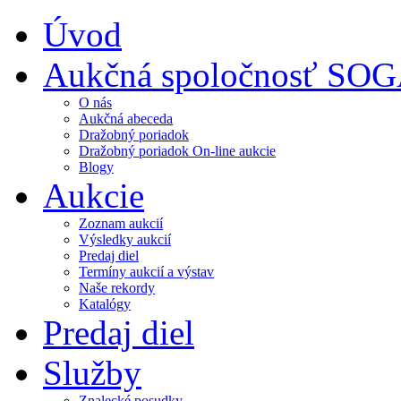
Úvod
Aukčná spoločnosť SO
O nás
Aukčná abeceda
Dražobný poriadok
Dražobný poriadok On-line aukcie
Blogy
Aukcie
Zoznam aukcií
Výsledky aukcií
Predaj diel
Termíny aukcií a výstav
Naše rekordy
Katalógy
Predaj diel
Služby
Znalecké posudky