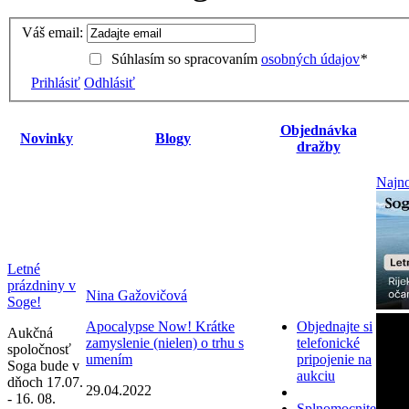
Váš email:
Súhlasím so spracovaním
osobných údajov
*
Prihlásiť
Odhlásiť
Objednávka
Novinky
Blogy
dražby
Najno
Letné
prázdniny v
Nina Gažovičová
Soge!
Apocalypse Now! Krátke
Objednajte si
Aukčná
zamyslenie (nielen) o trhu s
telefonické
spoločnosť
umením
pripojenie na
Soga bude v
aukciu
dňoch 17.07.
29.04.2022
- 16. 08.
Splnomocnite