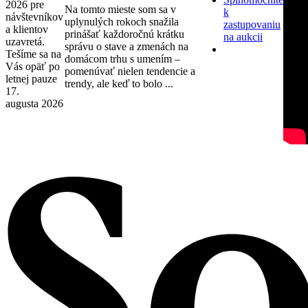
2026 pre
Na tomto mieste som sa v
k
návštevníkov
uplynulých rokoch snažila
zastupovaniu
a klientov
prinášať každoročnú krátku
na aukcii
uzavretá.
správu o stave a zmenách na
Tešíme sa na
domácom trhu s umením –
Vás opäť po
pomenúvať nielen tendencie a
letnej pauze
trendy, ale keď to bolo ...
17.
augusta 2026