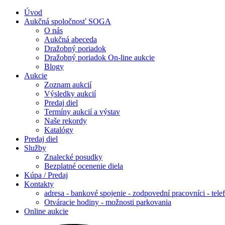
Úvod
Aukčná spoločnosť SOGA
O nás
Aukčná abeceda
Dražobný poriadok
Dražobný poriadok On-line aukcie
Blogy
Aukcie
Zoznam aukcií
Výsledky aukcií
Predaj diel
Termíny aukcií a výstav
Naše rekordy
Katalógy
Predaj diel
Služby
Znalecké posudky
Bezplatné ocenenie diela
Kúpa / Predaj
Kontakty
adresa - bankové spojenie - zodpovední pracovníci - tele
Otváracie hodiny - možnosti parkovania
Online aukcie