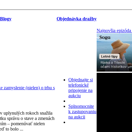
Blogy
Objednávka dražby
Najnovšia epizóda
Objednajte si
telefonické
zamyslenie (nielen) o trhu s
pripojenie na
aukciu
Splnomocnite
k zastupovaniu
v uplynulých rokoch snažila
na aukcii
tku správu o stave a zmenách
ním – pomenúvať nielen
eď to bolo ...