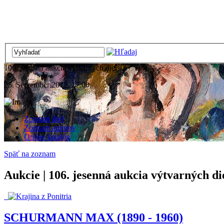
106. jesenná aukcia výtvarných diel
25. September 2012, 17:00
Zoznam diel
Zoznam autorov
Online katalóg
Späť na zoznam
Aukcie | 106. jesenná aukcia výtvarných di
SCHURMANN MAX (1890 - 1960)