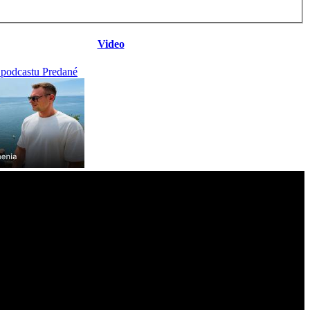
Video
 podcastu Predané