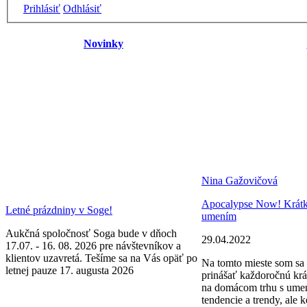
Prihlásiť
Odhlásiť
Novinky
Nina Gažovičová
Apocalypse Now! Krátke 
Letné prázdniny v Soge!
umením
Aukčná spoločnosť Soga bude v dňoch
29.04.2022
17.07. - 16. 08. 2026 pre návštevníkov a
klientov uzavretá. Tešíme sa na Vás opäť po
Na tomto mieste som sa 
letnej pauze 17. augusta 2026
prinášať každoročnú krá
na domácom trhu s ume
tendencie a trendy, ale k