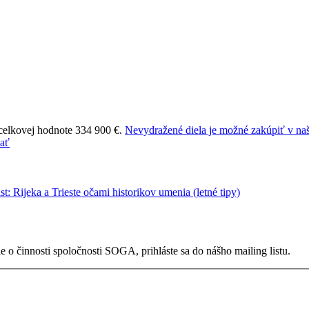
 celkovej hodnote 334 900 €.
Nevydražené diela je možné zakúpiť v naš
 o činnosti spoločnosti SOGA, prihláste sa do nášho mailing listu.