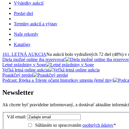
Výsledky aukcií
Predaj diel
Termíny aukcií a výstav
Naše rekordy
Katalógy
161. LETNÁ AUKCIA
Na aukcii bolo vydražených 72 diel (48%) v
Diela možné online iba rezervovať
Letné prázdniny v Soge
Veľká letná online aukcia
Poaukčný predaj
Podcast: Rijeka a Trieste očami historikov umenia (letné tipy)
Newsletter
Ak chcete byť pravidelne informovaný, a dostávať aktuálne informácie
Váš email:
Súhlasím so spracovaním
osobných údajov
*