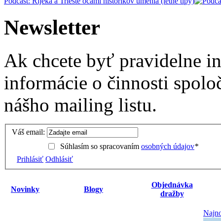
Podcast: Rijeka a Trieste očami historikov umenia (letné tipy)
Newsletter
Ak chcete byť pravidelne i
informácie o činnosti spolo
nášho mailing listu.
Váš email:
Súhlasím so spracovaním
osobných údajov
*
Prihlásiť
Odhlásiť
Objednávka
Novinky
Blogy
dražby
Najno