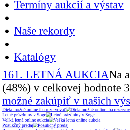
Termíny aukcií a výstav
Naše rekordy
Katalógy
161. LETNÁ AUKCIA
Na a
(48%) v celkovej hodnote 
možné zakúpiť v našich výs
Diela možné online iba rezervovať
Letné prázdniny v Soge
Veľká letná online aukcia
Poaukčný predaj