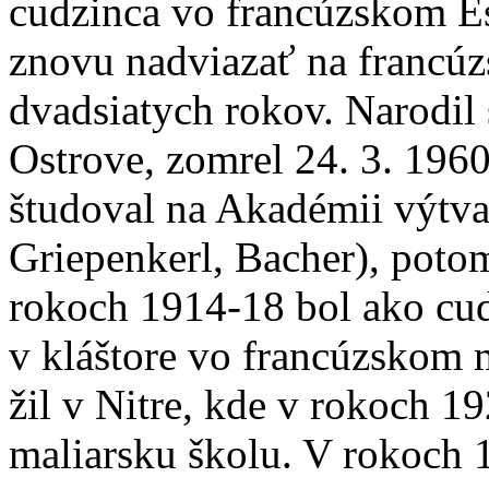
cudzinca vo francúzskom E
znovu nadviazať na francúz
dvadsiatych rokov. Narodil 
Ostrove, zomrel 24. 3. 196
študoval na Akadémii výtva
Griepenkerl, Bacher), potom
rokoch 1914-18 bol ako cudz
v kláštore vo francúzskom 
žil v Nitre, kde v rokoch 
maliarsku školu. V rokoch 1