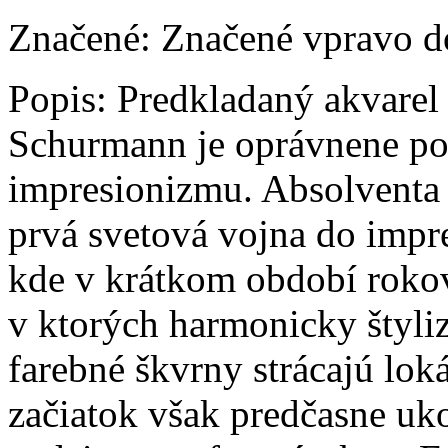
Značené:
Značené vpravo d
Popis:
Predkladaný akvarel 
Schurmann je oprávnene po
impresionizmu. Absolventa 
prvá svetová vojna do impr
kde v krátkom období rokov
v ktorých harmonicky štyli
farebné škvrny strácajú lok
začiatok však predčasne uko