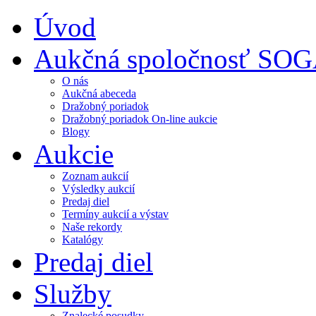
Úvod
Aukčná spoločnosť SO
O nás
Aukčná abeceda
Dražobný poriadok
Dražobný poriadok On-line aukcie
Blogy
Aukcie
Zoznam aukcií
Výsledky aukcií
Predaj diel
Termíny aukcií a výstav
Naše rekordy
Katalógy
Predaj diel
Služby
Znalecké posudky