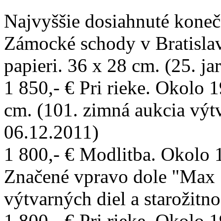
Najvyššie dosiahnuté konečn
Zámocké schody v Bratisla
papieri. 36 x 28 cm. (25. ja
1 850,- € Pri rieke. Okolo 
cm. (101. zimná aukcia výtva
06.12.2011)
1 800,- € Modlitba. Okolo 1
Značené vpravo dole "Max 
výtvarných diel a starožitno
1 800,- € Pri rieke. Okolo 