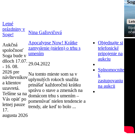
Letné
prázdniny v
Nina Gažovičová
Soge!
Apocalypse Now! Krátke
Objednajte si
Aukčná
zamyslenie (nielen) o trhu s
telefonické
spoločnosť
umením
pripojenie na
Soga bude v
aukciu
dňoch 17.07.
29.04.2022
- 16. 08.
Splnomocnite
2026 pre
Na tomto mieste som sa v
k
návštevníkov
uplynulých rokoch snažila
zastupovaniu
a klientov
prinášať každoročnú krátku
na aukcii
uzavretá.
správu o stave a zmenách na
Tešíme sa na
domácom trhu s umením –
Vás opäť po
pomenúvať nielen tendencie a
letnej pauze
trendy, ale keď to bolo ...
17.
augusta 2026