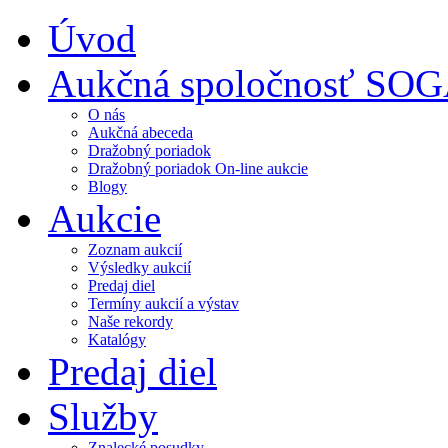
Úvod
Aukčná spoločnosť SO
O nás
Aukčná abeceda
Dražobný poriadok
Dražobný poriadok On-line aukcie
Blogy
Aukcie
Zoznam aukcií
Výsledky aukcií
Predaj diel
Termíny aukcií a výstav
Naše rekordy
Katalógy
Predaj diel
Služby
Znalecké posudky