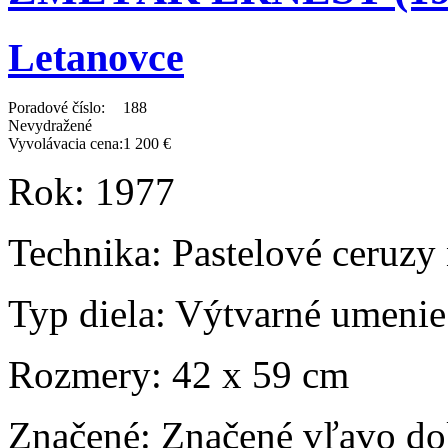
Letanovce
Poradové číslo:
188
Nevydražené
Vyvolávacia cena:
1 200 €
Rok:
1977
Technika:
Pastelové ceruzy 
Typ diela:
Výtvarné umenie
Rozmery:
42 x 59 cm
Značené:
Značené vľavo dol