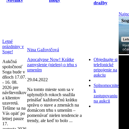
Novinky
Blogy
dražby
Najno
Letné
prázdniny v
Nina Gažovičová
Soge!
Apocalypse Now! Krátke
Objednajte si
Aukčná
zamyslenie (nielen) o trhu s
telefonické
spoločnosť
umením
pripojenie na
Soga bude v
aukciu
dňoch 17.07.
29.04.2022
- 16. 08.
Splnomocnite
2026 pre
Na tomto mieste som sa v
k
návštevníkov
uplynulých rokoch snažila
zastupovaniu
a klientov
prinášať každoročnú krátku
na aukcii
uzavretá.
správu o stave a zmenách na
Tešíme sa na
domácom trhu s umením –
Vás opäť po
pomenúvať nielen tendencie a
letnej pauze
trendy, ale keď to bolo ...
17.
augusta 2026