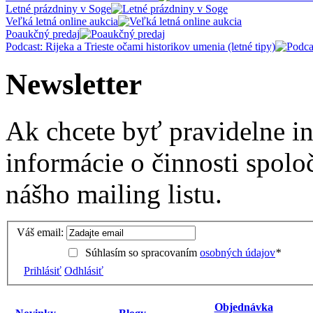
Letné prázdniny v Soge
Veľká letná online aukcia
Poaukčný predaj
Podcast: Rijeka a Trieste očami historikov umenia (letné tipy)
Newsletter
Ak chcete byť pravidelne i
informácie o činnosti spolo
nášho mailing listu.
Váš email:
Súhlasím so spracovaním
osobných údajov
*
Prihlásiť
Odhlásiť
Objednávka