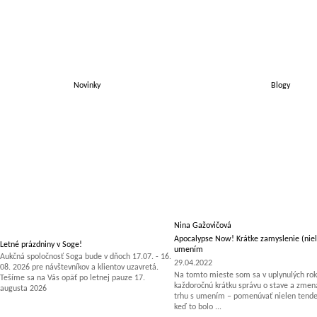
Novinky
Blogy
Nina Gažovičová
Apocalypse Now! Krátke zamyslenie (niel
Letné prázdniny v Soge!
umením
Aukčná spoločnosť Soga bude v dňoch 17.07. - 16.
29.04.2022
08. 2026 pre návštevníkov a klientov uzavretá.
Na tomto mieste som sa v uplynulých rok
Tešíme sa na Vás opäť po letnej pauze 17.
každoročnú krátku správu o stave a zm
augusta 2026
trhu s umením – pomenúvať nielen tenden
keď to bolo ...