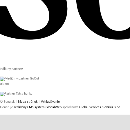
ediálny partner:
artner:
© Soga.sk |
Mapa stránok
|
Vyhľadávanie
Generuje
redakčný CMS systém GlobalWeb
spoločnosti
Global Services Slovakia s.r.o.