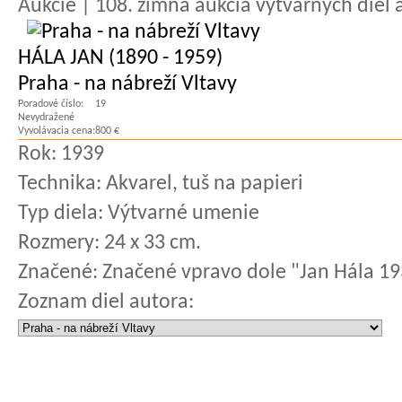
Aukcie | 108. zimná aukcia výtvarných diel a
HÁLA JAN (1890 - 1959)
Praha - na nábreží Vltavy
Poradové číslo:
19
Nevydražené
Vyvolávacia cena:
800 €
Rok:
1939
Technika:
Akvarel, tuš na papieri
Typ diela:
Výtvarné umenie
Rozmery:
24 x 33 cm.
Značené:
Značené vpravo dole "Jan Hála 1
Zoznam diel autora: