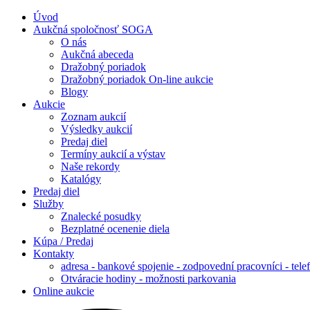
Úvod
Aukčná spoločnosť SOGA
O nás
Aukčná abeceda
Dražobný poriadok
Dražobný poriadok On-line aukcie
Blogy
Aukcie
Zoznam aukcií
Výsledky aukcií
Predaj diel
Termíny aukcií a výstav
Naše rekordy
Katalógy
Predaj diel
Služby
Znalecké posudky
Bezplatné ocenenie diela
Kúpa / Predaj
Kontakty
adresa - bankové spojenie - zodpovední pracovníci - tele
Otváracie hodiny - možnosti parkovania
Online aukcie