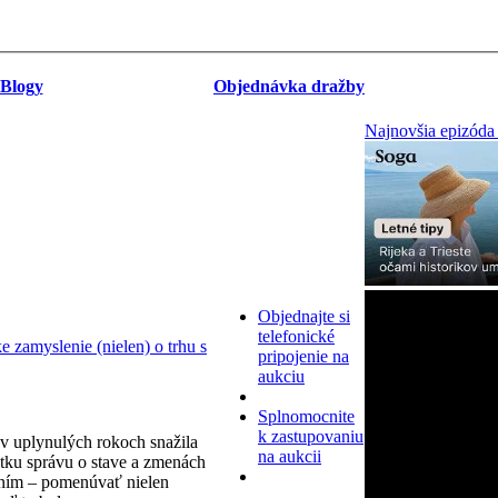
Blogy
Objednávka dražby
Najnovšia epizóda
Objednajte si
telefonické
zamyslenie (nielen) o trhu s
pripojenie na
aukciu
Splnomocnite
k zastupovaniu
v uplynulých rokoch snažila
na aukcii
tku správu o stave a zmenách
ním – pomenúvať nielen