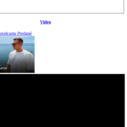
Video
 podcastu Predané