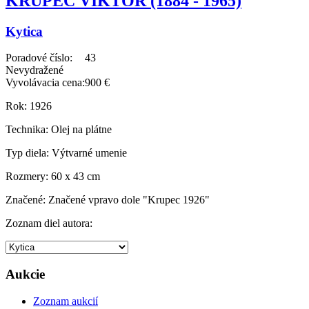
KRUPEC VIKTOR (1884 - 1965)
Kytica
Poradové číslo:
43
Nevydražené
Vyvolávacia cena:
900 €
Rok:
1926
Technika:
Olej na plátne
Typ diela:
Výtvarné umenie
Rozmery:
60 x 43 cm
Značené:
Značené vpravo dole "Krupec 1926"
Zoznam diel autora:
Aukcie
Zoznam aukcií