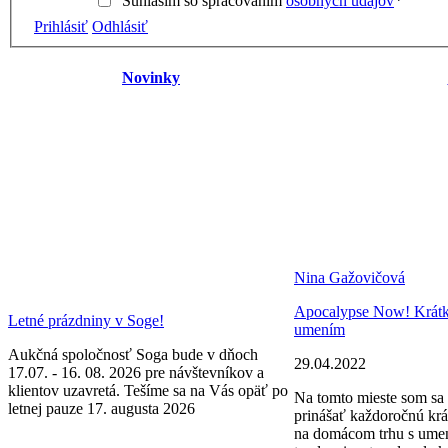
Súhlasím so spracovaním
osobných údajov
*
Prihlásiť
Odhlásiť
Novinky
Nina Gažovičová
Apocalypse Now! Krátke 
Letné prázdniny v Soge!
umením
Aukčná spoločnosť Soga bude v dňoch
29.04.2022
17.07. - 16. 08. 2026 pre návštevníkov a
klientov uzavretá. Tešíme sa na Vás opäť po
Na tomto mieste som sa 
letnej pauze 17. augusta 2026
prinášať každoročnú krá
na domácom trhu s ume