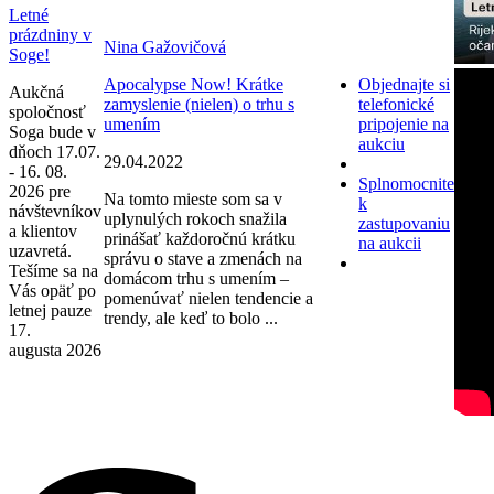
Letné
prázdniny v
Nina Gažovičová
Soge!
Apocalypse Now! Krátke
Objednajte si
Aukčná
zamyslenie (nielen) o trhu s
telefonické
spoločnosť
umením
pripojenie na
Soga bude v
aukciu
dňoch 17.07.
29.04.2022
- 16. 08.
Splnomocnite
2026 pre
Na tomto mieste som sa v
k
návštevníkov
uplynulých rokoch snažila
zastupovaniu
a klientov
prinášať každoročnú krátku
na aukcii
uzavretá.
správu o stave a zmenách na
Tešíme sa na
domácom trhu s umením –
Vás opäť po
pomenúvať nielen tendencie a
letnej pauze
trendy, ale keď to bolo ...
17.
augusta 2026