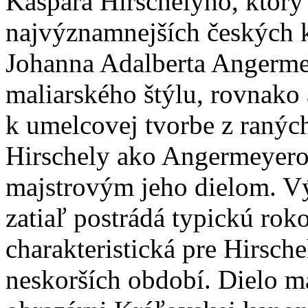
Kašpara Hirschelyho, ktorý
najvýznamnejších českých k
Johanna Adalberta Angermey
maliarského štýlu, rovnako
k umelcovej tvorbe z raných
Hirschely ako Angermeyerov
majstrovým jeho dielom. V
zatiaľ postrádá typickú rok
charakteristická pre Hirsch
neskorších období. Dielo m