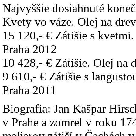
Najvyššie dosiahnuté konečn
Kvety vo váze. Olej na dre
15 120,- € Zátišie s kvetmi.
Praha 2012
10 428,- € Zátišie. Olej na
9 610,- € Zátišie s langusto
Praha 2011
Biografia:
Jan Kašpar Hirsch
v Prahe a zomrel v roku 17
maliarov zátiší v Čechách 