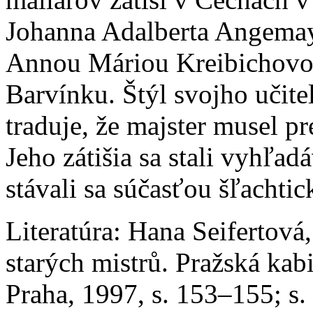
Johanna Adalberta Angemaye
Annou Máriou Kreibichovou
Barvínku. Štýl svojho učitel
traduje, že majster musel p
Jeho zátišia sa stali vyhľa
stávali sa súčasťou šľachtic
Literatúra:
Hana Seifertová,
starých mistrů. Pražská ka
Praha, 1997, s. 153–155; s.