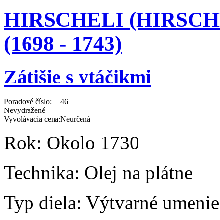
HIRSCHELI (HIRSCH
(1698 - 1743)
Zátišie s vtáčikmi
Poradové číslo:
46
Nevydražené
Vyvolávacia cena:
Neurčená
Rok:
Okolo 1730
Technika:
Olej na plátne
Typ diela:
Výtvarné umenie