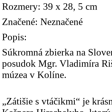
Rozmery:
39 x 28, 5 cm
Značené:
Neznačené
Popis:
Súkromná zbierka na Sloven
posudok Mgr. Vladimíra Riš
múzea v Kolíne.
„Zátišie s vtáčikmi“ je krá