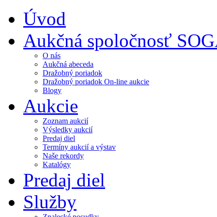
Úvod
Aukčná spoločnosť SO
O nás
Aukčná abeceda
Dražobný poriadok
Dražobný poriadok On-line aukcie
Blogy
Aukcie
Zoznam aukcií
Výsledky aukcií
Predaj diel
Termíny aukcií a výstav
Naše rekordy
Katalógy
Predaj diel
Služby
Znalecké posudky