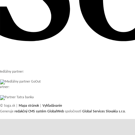
ediálny partner:
artner:
© Soga.sk |
Mapa stránok
|
Vyhľadávanie
Generuje
redakčný CMS systém GlobalWeb
spoločnosti
Global Services Slovakia s.r.o.