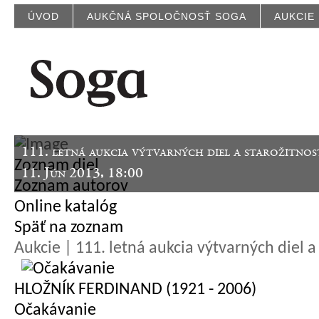
ÚVOD
AUKČNÁ SPOLOČNOSŤ SOGA
AUKCIE
111. letná aukcia výtvarných diel a starožitnos
Zoznam diel
11. Jún 2013, 18:00
Zoznam autorov
Online katalóg
Späť na zoznam
Aukcie | 111. letná aukcia výtvarných diel a 
HLOŽNÍK FERDINAND (1921 - 2006)
Očakávanie