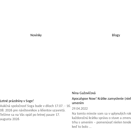
Novinky
Blogy
Nina Gažovičová
Apocalypse Now! Krátke zamyslenie (niel
Letné prázdniny v Soge!
umením
Aukčná spoločnosť Soga bude v dňoch 17.07. - 16.
29.04.2022
08. 2026 pre návštevníkov a klientov uzavretá.
Na tomto mieste som sa v uplynulých rok
Tešíme sa na Vás opäť po letnej pauze 17.
každoročnú krátku správu o stave a zm
augusta 2026
trhu s umením – pomenúvať nielen tenden
keď to bolo ...