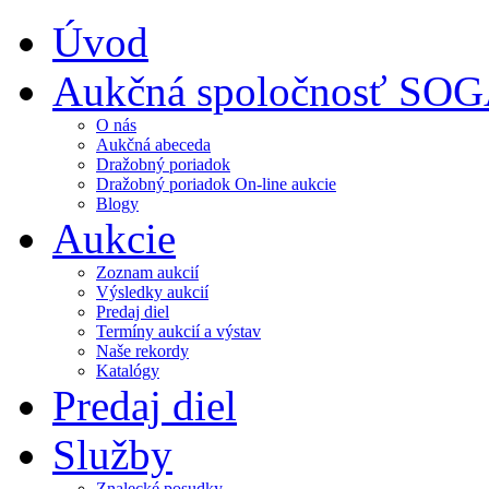
Úvod
Aukčná spoločnosť SO
O nás
Aukčná abeceda
Dražobný poriadok
Dražobný poriadok On-line aukcie
Blogy
Aukcie
Zoznam aukcií
Výsledky aukcií
Predaj diel
Termíny aukcií a výstav
Naše rekordy
Katalógy
Predaj diel
Služby
Znalecké posudky