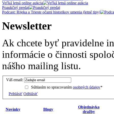
Veľká letná online aukcia
Poaukčný predaj
Podcast: Rijeka a Trieste očami historikov umenia (letné tipy)
Newsletter
Ak chcete byť pravidelne i
informácie o činnosti spolo
nášho mailing listu.
Váš email:
Súhlasím so spracovaním
osobných údajov
*
Prihlásiť
Odhlásiť
Objednávka
Novinky
Blogy
dražby