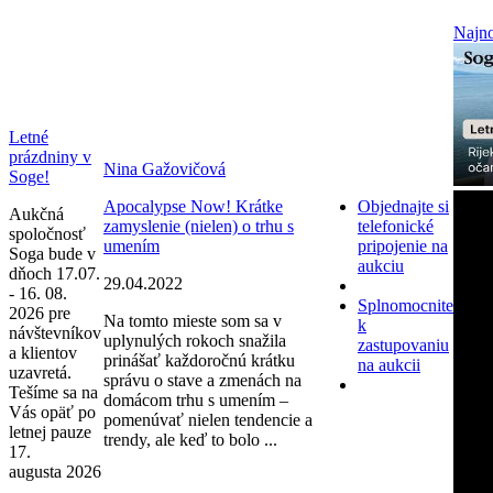
Najno
Letné
prázdniny v
Nina Gažovičová
Soge!
Apocalypse Now! Krátke
Objednajte si
Aukčná
zamyslenie (nielen) o trhu s
telefonické
spoločnosť
umením
pripojenie na
Soga bude v
aukciu
dňoch 17.07.
29.04.2022
- 16. 08.
Splnomocnite
2026 pre
Na tomto mieste som sa v
k
návštevníkov
uplynulých rokoch snažila
zastupovaniu
a klientov
prinášať každoročnú krátku
na aukcii
uzavretá.
správu o stave a zmenách na
Tešíme sa na
domácom trhu s umením –
Vás opäť po
pomenúvať nielen tendencie a
letnej pauze
trendy, ale keď to bolo ...
17.
augusta 2026