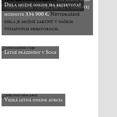
Diela možné online iba rezervovať
vydražených 72 diel (48%) v celkovej
hodnote 334 900 €.
Nevydražené
diela je možné zakúpiť v našich
výstavných priestoroch.
Letné prázdniny v Soge
Veľká letná online aukcia