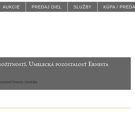
AUKCIE
PREDAJ DIEL
SLUŽBY
KÚPA / PRED
arožitností. Umelecká pozostalosť Ernesta
zostalosť Ernesta Zmetáka