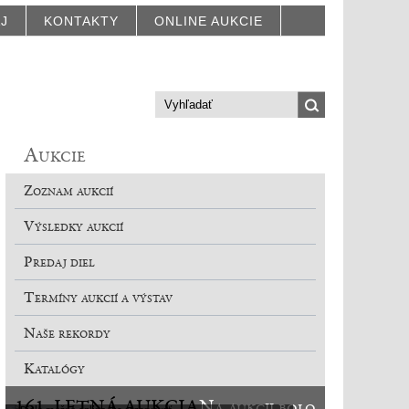
AJ
KONTAKTY
ONLINE AUKCIE
Aukcie
Zoznam aukcií
Výsledky aukcií
Predaj diel
Termíny aukcií a výstav
Naše rekordy
Katalógy
161. LETNÁ AUKCIA
Na aukcii bolo