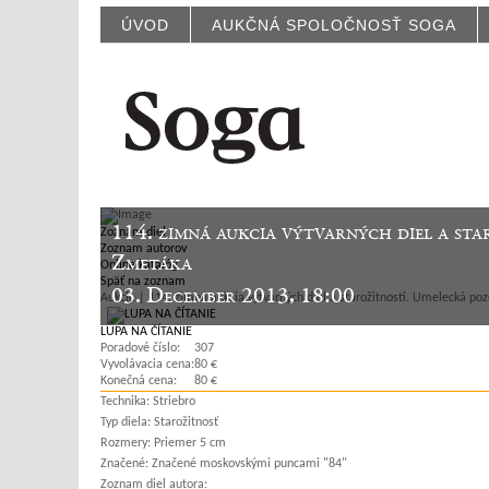
ÚVOD
AUKČNÁ SPOLOČNOSŤ SOGA
114. zimná aukcia výtvarných diel a st
Zoznam diel
Zoznam autorov
Zmetáka
Online katalóg
Späť na zoznam
03. December 2013, 18:00
Aukcie | 114. zimná aukcia výtvarných diel a starožitností. Umelecká po
LUPA NA ČÍTANIE
Poradové číslo:
307
Vyvolávacia cena:
80 €
Konečná cena:
80 €
Technika:
Striebro
Typ diela:
Starožitnosť
Rozmery:
Priemer 5 cm
Značené:
Značené moskovskými puncami "84"
Zoznam diel autora: