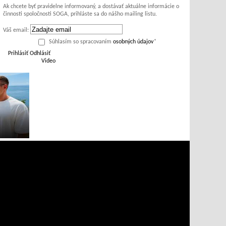
Ak chcete byť pravidelne informovaný, a dostávať aktuálne informácie o
činnosti spoločnosti SOGA, prihláste sa do nášho mailing listu.
Váš email:
Súhlasím so spracovaním
osobných údajov
*
Prihlásiť
Odhlásiť
Video