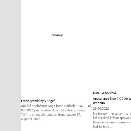
Novinky
Nina Gažovičová
Apocalypse Now! Krátke za
Letné prázdniny v Soge!
umením
Aukčná spoločnosť Soga bude v dňoch 17.07. - 16.
29.04.2022
08. 2026 pre návštevníkov a klientov uzavretá.
Na tomto mieste som sa v 
Tešíme sa na Vás opäť po letnej pauze 17.
každoročnú krátku správu
augusta 2026
trhu s umením – pomenúvať
keď to bolo ...