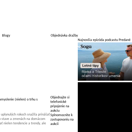
Blogy
Objednávka dražby
Najnovšia epizóda podcastu Predané
Objednajte si
myslenie (nielen) o trhu s
telefonické
pripojenie na
aukciu
uplynulých rokoch snažila prinášať
Splnomocnite k
 o stave a zmenách na domácom
zastupovaniu na
 nielen tendencie a trendy, ale
aukcii