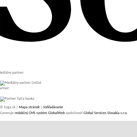
ediálny partner:
artner:
© Soga.sk |
Mapa stránok
|
Vyhľadávanie
Generuje
redakčný CMS systém GlobalWeb
spoločnosti
Global Services Slovakia s.r.o.