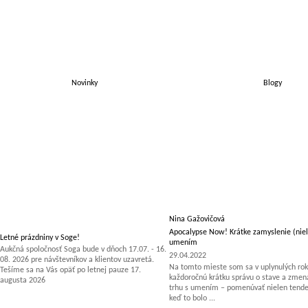
Novinky
Blogy
Nina Gažovičová
Apocalypse Now! Krátke zamyslenie (niel
Letné prázdniny v Soge!
umením
Aukčná spoločnosť Soga bude v dňoch 17.07. - 16.
29.04.2022
08. 2026 pre návštevníkov a klientov uzavretá.
Na tomto mieste som sa v uplynulých rok
Tešíme sa na Vás opäť po letnej pauze 17.
každoročnú krátku správu o stave a zm
augusta 2026
trhu s umením – pomenúvať nielen tenden
keď to bolo ...