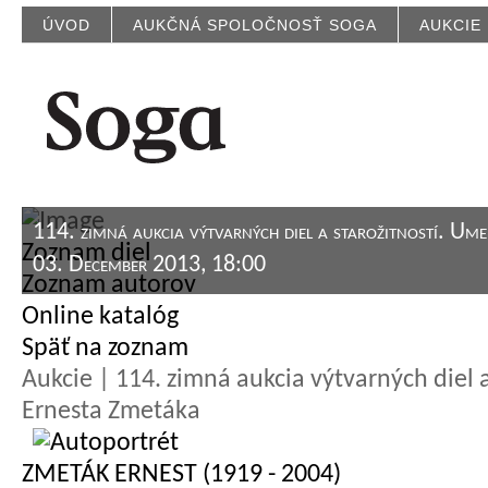
ÚVOD
AUKČNÁ SPOLOČNOSŤ SOGA
AUKCIE
114. zimná aukcia výtvarných diel a starožitností. Um
Zoznam diel
03. December 2013, 18:00
Zoznam autorov
Online katalóg
Späť na zoznam
Aukcie | 114. zimná aukcia výtvarných diel 
Ernesta Zmetáka
ZMETÁK ERNEST (1919 - 2004)