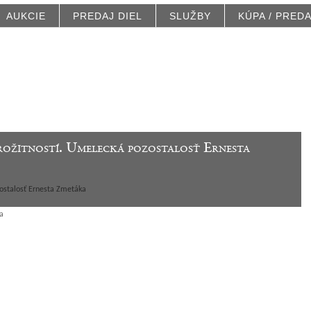
AUKCIE
PREDAJ DIEL
SLUŽBY
KÚPA / PRED
arožitností. Umelecká pozostalosť Ernesta
zostalosť Ernesta Zmetáka
a