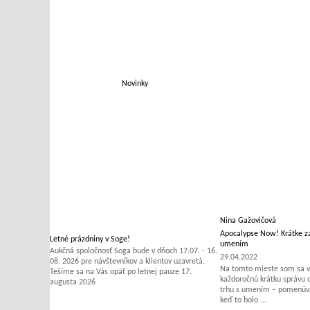
Novinky
Nina Gažovičová
Apocalypse Now! Krátke za
Letné prázdniny v Soge!
umením
Aukčná spoločnosť Soga bude v dňoch 17.07. - 16.
29.04.2022
08. 2026 pre návštevníkov a klientov uzavretá.
Na tomto mieste som sa v 
Tešíme sa na Vás opäť po letnej pauze 17.
každoročnú krátku správu
augusta 2026
trhu s umením – pomenúvať
keď to bolo ...