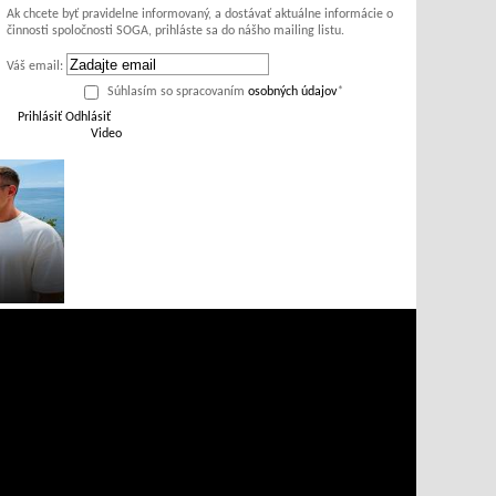
Ak chcete byť pravidelne informovaný, a dostávať aktuálne informácie o
činnosti spoločnosti SOGA, prihláste sa do nášho mailing listu.
Váš email:
Súhlasím so spracovaním
osobných údajov
*
Prihlásiť
Odhlásiť
Video