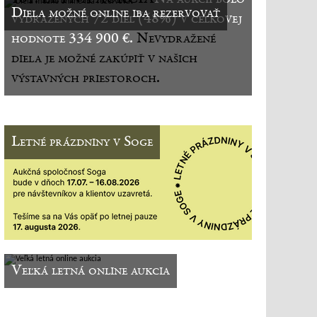
Diela možné online iba rezervovať
vydražených 72 diel (48%) v celkovej
hodnote 334 900 €.
Nevydražené
diela je možné zakúpiť v našich
výstavných priestoroch.
Letné prázdniny v Soge
Veľká letná online aukcia