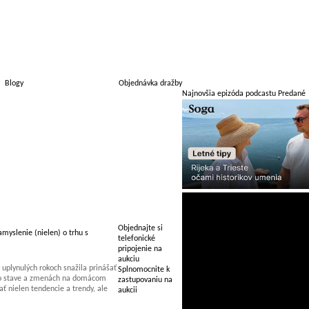
Blogy
Objednávka dražby
Najnovšia epizóda podcastu Predané
Objednajte si
myslenie (nielen) o trhu s
telefonické
pripojenie na
aukciu
uplynulých rokoch snažila prinášať
Splnomocnite k
 o stave a zmenách na domácom
zastupovaniu na
 nielen tendencie a trendy, ale
aukcii