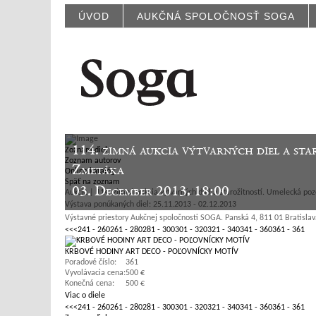
ÚVOD
AUKČNÁ SPOLOČNOSŤ SOGA
114. zimná aukcia výtvarných diel a st
Zoznam diel
Zoznam autorov
Zmetáka
Online katalóg
Späť na zoznam
03. December 2013, 18:00
Aukcie | 114. zimná aukcia výtvarných diel a starožitností. Umelecká po
Výstava ponúkaných diel: 25.11.2013 - 02.12.2013
Výstavné priestory Aukčnej spoločnosti SOGA. Panská 4, 811 01 Bratislav
<<
<
241 - 260
261 - 280
281 - 300
301 - 320
321 - 340
341 - 360
361 - 361
KRBOVÉ HODINY ART DECO - POĽOVNÍCKY MOTÍV
Poradové číslo:
361
Vyvolávacia cena:
500 €
Konečná cena:
500 €
Viac o diele
<<
<
241 - 260
261 - 280
281 - 300
301 - 320
321 - 340
341 - 360
361 - 361