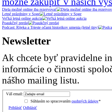
možné zakúpiť v našich výs
Diela možné online iba rezervovať
Letné prázdniny v Soge
Veľká letná online aukcia
Poaukčný predaj
Podcast: Rijeka a Trieste očami historikov umenia (letné tipy)
Newsletter
Ak chcete byť pravidelne i
informácie o činnosti spolo
nášho mailing listu.
Váš email:
Súhlasím so spracovaním
osobných údajov
*
Prihlásiť
Odhlásiť