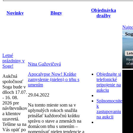
Objednávka
Novinky
Blogy
dražby
Najno
Letné
prázdniny v
Nina Gažovičová
Soge!
Apocalypse Now! Krátke
Objednajte si
Aukčná
zamyslenie (nielen) o trhu s
telefonické
spoločnosť
umením
pripojenie na
Soga bude v
aukciu
dňoch 17.07.
29.04.2022
- 16. 08.
Splnomocnite
2026 pre
Na tomto mieste som sa v
k
návštevníkov
uplynulých rokoch snažila
zastupovaniu
a klientov
prinášať každoročnú krátku
na aukcii
uzavretá.
správu o stave a zmenách na
Tešíme sa na
domácom trhu s umením –
Vás opäť po
pomenúvať nielen tendencie a