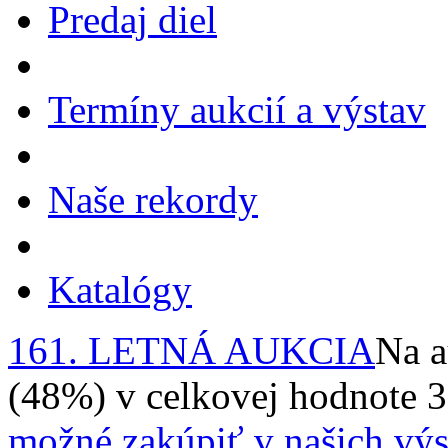
Predaj diel
Termíny aukcií a výstav
Naše rekordy
Katalógy
161. LETNÁ AUKCIA
Na a
(48%) v celkovej hodnote 
možné zakúpiť v našich výs