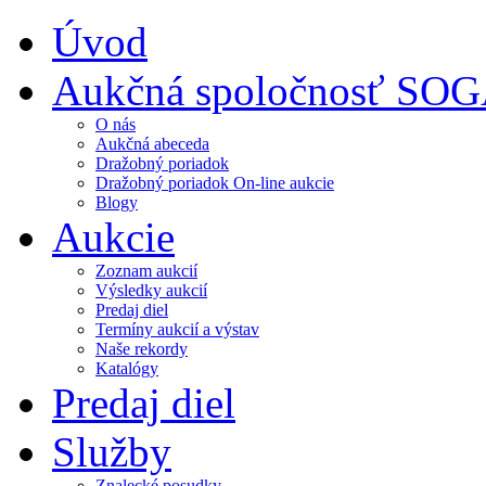
Úvod
Aukčná spoločnosť SO
O nás
Aukčná abeceda
Dražobný poriadok
Dražobný poriadok On-line aukcie
Blogy
Aukcie
Zoznam aukcií
Výsledky aukcií
Predaj diel
Termíny aukcií a výstav
Naše rekordy
Katalógy
Predaj diel
Služby
Znalecké posudky