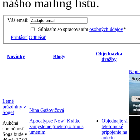
nášho mailing listu.
Váš email:
Súhlasím so spracovaním
osobných údajov
*
Prihlásiť
Odhlásiť
Objednávka
Novinky
Blogy
dražby
Najno
Letné
prázdniny v
Nina Gažovičová
Soge!
Apocalypse Now! Krátke
Objednajte si
Aukčná
zamyslenie (nielen) o trhu s
telefonické
spoločnosť
umením
pripojenie na
Soga bude v
aukciu
dňoch 17.07.