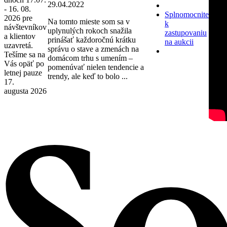
29.04.2022
- 16. 08.
Splnomocnite
2026 pre
Na tomto mieste som sa v
k
návštevníkov
uplynulých rokoch snažila
zastupovaniu
a klientov
prinášať každoročnú krátku
na aukcii
uzavretá.
správu o stave a zmenách na
Tešíme sa na
domácom trhu s umením –
Vás opäť po
pomenúvať nielen tendencie a
letnej pauze
trendy, ale keď to bolo ...
17.
augusta 2026