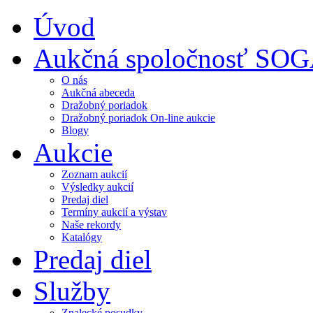
Úvod
Aukčná spoločnosť SO
O nás
Aukčná abeceda
Dražobný poriadok
Dražobný poriadok On-line aukcie
Blogy
Aukcie
Zoznam aukcií
Výsledky aukcií
Predaj diel
Termíny aukcií a výstav
Naše rekordy
Katalógy
Predaj diel
Služby
Znalecké posudky