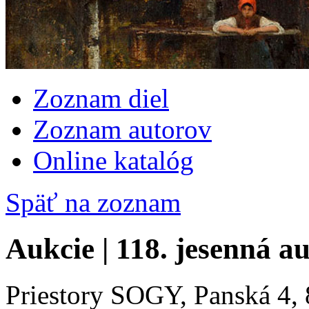
Zoznam diel
Zoznam autorov
Online katalóg
Späť na zoznam
Aukcie | 118. jesenná a
Priestory SOGY, Panská 4, 