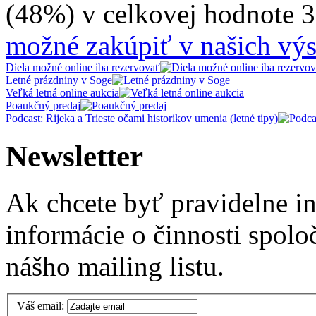
(48%) v celkovej hodnote 
možné zakúpiť v našich výs
Diela možné online iba rezervovať
Letné prázdniny v Soge
Veľká letná online aukcia
Poaukčný predaj
Podcast: Rijeka a Trieste očami historikov umenia (letné tipy)
Newsletter
Ak chcete byť pravidelne i
informácie o činnosti spolo
nášho mailing listu.
Váš email: