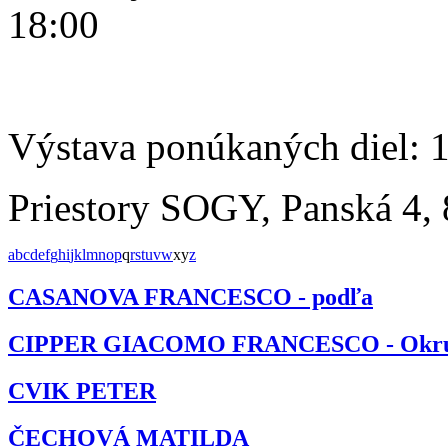
18:00
Výstava ponúkaných diel: 
Priestory SOGY, Panská 4, 
a
b
c
d
e
f
g
h
i
j
k
l
m
n
o
p
q
r
s
t
u
v
w
x
y
z
CASANOVA FRANCESCO - podľa
CIPPER GIACOMO FRANCESCO - Okr
CVIK PETER
ČECHOVÁ MATILDA