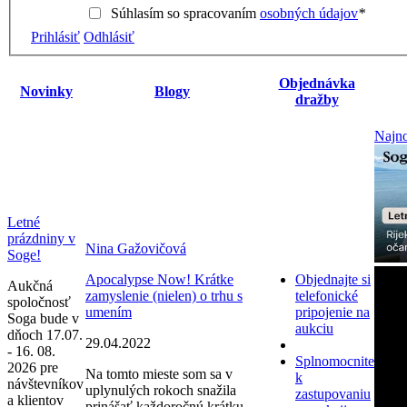
Súhlasím so spracovaním
osobných údajov
*
Prihlásiť
Odhlásiť
Objednávka
Novinky
Blogy
dražby
Najno
Letné
prázdniny v
Nina Gažovičová
Soge!
Apocalypse Now! Krátke
Objednajte si
Aukčná
zamyslenie (nielen) o trhu s
telefonické
spoločnosť
umením
pripojenie na
Soga bude v
aukciu
dňoch 17.07.
29.04.2022
- 16. 08.
Splnomocnite
2026 pre
Na tomto mieste som sa v
k
návštevníkov
uplynulých rokoch snažila
zastupovaniu
a klientov
prinášať každoročnú krátku