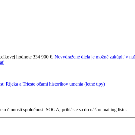
 celkovej hodnote 334 900 €.
Nevydražené diela je možné zakúpiť v naš
 o činnosti spoločnosti SOGA, prihláste sa do nášho mailing listu.