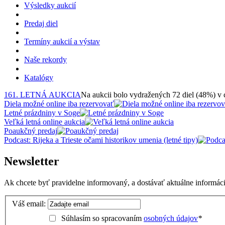
Výsledky aukcií
Predaj diel
Termíny aukcií a výstav
Naše rekordy
Katalógy
161. LETNÁ AUKCIA
Na aukcii bolo vydražených 72 diel (48%) v
Diela možné online iba rezervovať
Letné prázdniny v Soge
Veľká letná online aukcia
Poaukčný predaj
Podcast: Rijeka a Trieste očami historikov umenia (letné tipy)
Newsletter
Ak chcete byť pravidelne informovaný, a dostávať aktuálne informácie
Váš email:
Súhlasím so spracovaním
osobných údajov
*