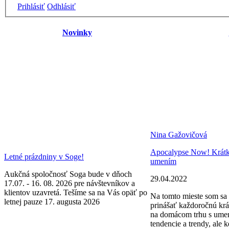
Prihlásiť
Odhlásiť
Novinky
Nina Gažovičová
Apocalypse Now! Krátke 
Letné prázdniny v Soge!
umením
Aukčná spoločnosť Soga bude v dňoch
29.04.2022
17.07. - 16. 08. 2026 pre návštevníkov a
klientov uzavretá. Tešíme sa na Vás opäť po
Na tomto mieste som sa 
letnej pauze 17. augusta 2026
prinášať každoročnú krá
na domácom trhu s ume
tendencie a trendy, ale k