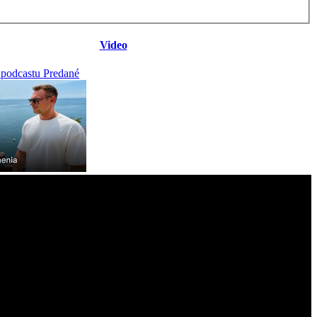
Video
 podcastu Predané