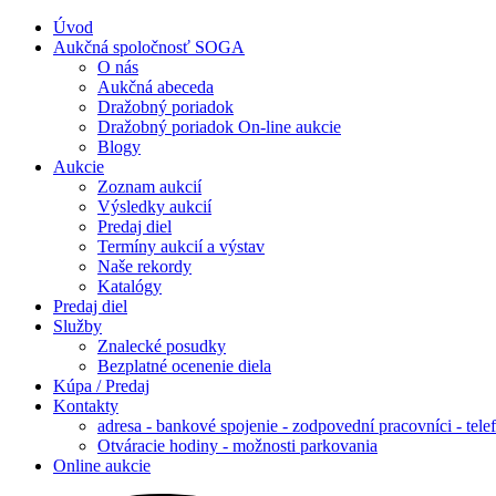
Úvod
Aukčná spoločnosť SOGA
O nás
Aukčná abeceda
Dražobný poriadok
Dražobný poriadok On-line aukcie
Blogy
Aukcie
Zoznam aukcií
Výsledky aukcií
Predaj diel
Termíny aukcií a výstav
Naše rekordy
Katalógy
Predaj diel
Služby
Znalecké posudky
Bezplatné ocenenie diela
Kúpa / Predaj
Kontakty
adresa - bankové spojenie - zodpovední pracovníci - tele
Otváracie hodiny - možnosti parkovania
Online aukcie