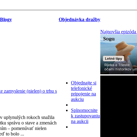
Blogy
Objednávka dražby
Najnovšia epizóda
Objednajte si
telefonické
zamyslenie (nielen) o trhu s
pripojenie na
aukciu
Splnomocnite
k zastupovaniu
v uplynulých rokoch snažila
na aukcii
tku správu o stave a zmenách
ním – pomenúvať nielen
eď to bolo ...