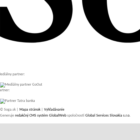
ediálny partner:
artner:
© Soga.sk |
Mapa stránok
|
Vyhľadávanie
Generuje
redakčný CMS systém GlobalWeb
spoločnosti
Global Services Slovakia s.r.o.