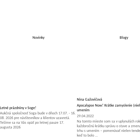
Novinky
Blogy
Nina Gažovičová
Apocalypse Now! Krátke zamyslenie (niel
Letné prázdniny v Soge!
umením
Aukčná spoločnosť Soga bude v dňoch 17.07. - 16.
29.04.2022
08. 2026 pre návštevníkov a klientov uzavretá.
Na tomto mieste som sa v uplynulých rok
Tešíme sa na Vás opäť po letnej pauze 17.
každoročnú krátku správu o stave a zm
augusta 2026
trhu s umením – pomenúvať nielen tenden
keď to bolo ...