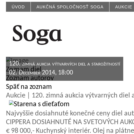
ÚVOD
AUKČNÁ SPOLOČNOSŤ SOGA
AUKCIE
120. zimná aukcia výtvarných diel a starožitností
Zoznam diel
02. December 2014, 18:00
Zoznam autorov
Späť na zoznam
Aukcie | 120. zimná aukcia výtvarných diel a
Najvyššie dosiahnuté konečné ceny diel aut
CIPPERA DOSIAHNUTÉ NA SVETOVÝCH AUK
€ 98 000,- Kuchynský interiér. Olej na plátn