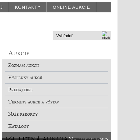
AJ
KONTAKTY
ONLINE AUKCIE
Aukcie
Zoznam aukcií
Výsledky aukcií
Predaj diel
Termíny aukcií a výstav
Naše rekordy
Katalógy
161. LETNÁ AUKCIA
Na aukcii bolo