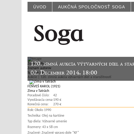
ÚVOD
AUKČNÁ SPOLOČNOSŤ SOGA
120. zimná aukcia výtvarných diel a sta
Zoznam diel
Zoznam autorov
02. December 2014, 18:00
Späť na zoznam
Aukcie | 120. zimná aukcia výtvarných diel a starožitností
FEŇVEŠ KAROL (1921)
Zima v Tatrách
Poradové číslo:
42
Vyvolávacia cena:
190 €
Konečná cena:
270 €
Rok:
Okolo 1990
Technika:
Olej na kartóne
Typ diela:
Výtvarné umenie
Rozmery:
43 x 58 cm
Značené:
Značené vpravo dole "KF"