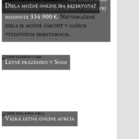
Diela možné online iba rezervovať
vydražených 72 diel (48%) v celkovej
hodnote 334 900 €.
Nevydražené
diela je možné zakúpiť v našich
výstavných priestoroch.
Letné prázdniny v Soge
Veľká letná online aukcia