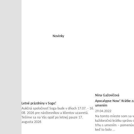
Novinky
Nina Gažovičová
Apocalypse Now! Krátke za
Letné prázdniny v Soge!
umením
Aukčná spoločnosť Soga bude v dňoch 17.07. - 16.
29.04.2022
08. 2026 pre návštevníkov a klientov uzavretá.
Na tomto mieste som sa v 
Tešíme sa na Vás opäť po letnej pauze 17.
každoročnú krátku správu
augusta 2026
trhu s umením – pomenúvať
keď to bolo ...