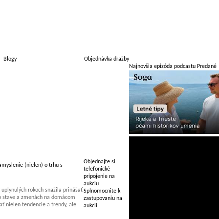
Blogy
Objednávka dražby
Najnovšia epizóda podcastu Predané
Objednajte si
myslenie (nielen) o trhu s
telefonické
pripojenie na
aukciu
uplynulých rokoch snažila prinášať
Splnomocnite k
 o stave a zmenách na domácom
zastupovaniu na
 nielen tendencie a trendy, ale
aukcii