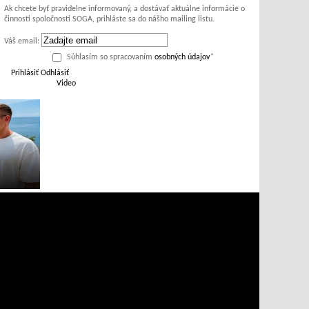
Ak chcete byť pravidelne informovaný, a dostávať aktuálne informácie o
činnosti spoločnosti SOGA, prihláste sa do nášho mailing listu.
Váš email:
Súhlasím so spracovaním
osobných údajov
*
Prihlásiť
Odhlásiť
Video