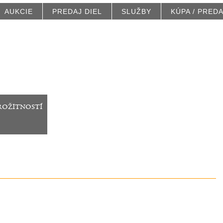
AUKCIE
PREDAJ DIEL
SLUŽBY
KÚPA / PRED
rožitností