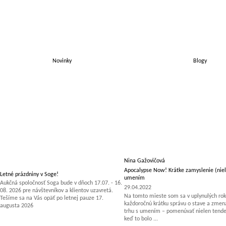
Novinky
Blogy
Nina Gažovičová
Apocalypse Now! Krátke zamyslenie (niel
Letné prázdniny v Soge!
umením
Aukčná spoločnosť Soga bude v dňoch 17.07. - 16.
29.04.2022
08. 2026 pre návštevníkov a klientov uzavretá.
Na tomto mieste som sa v uplynulých rok
Tešíme sa na Vás opäť po letnej pauze 17.
každoročnú krátku správu o stave a zm
augusta 2026
trhu s umením – pomenúvať nielen tenden
keď to bolo ...