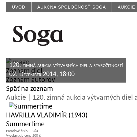
ÚVOD
AUKČNÁ SPOLOČNOSŤ SOGA
AUKCIE
120. zimná aukcia výtvarných diel a starožitností
Zoznam diel
02. December 2014, 18:00
Zoznam autorov
Späť na zoznam
Aukcie | 120. zimná aukcia výtvarných diel a
HAVRILLA VLADIMÍR (1943)
Summertime
Poradové číslo:
264
Vyvolávacia cena:
200 €