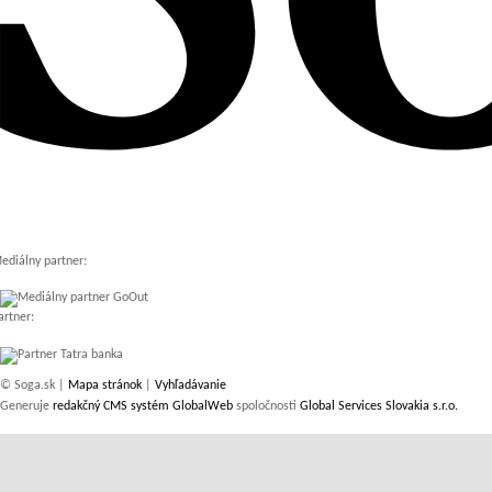
ediálny partner:
artner:
© Soga.sk |
Mapa stránok
|
Vyhľadávanie
Generuje
redakčný CMS systém GlobalWeb
spoločnosti
Global Services Slovakia s.r.o.