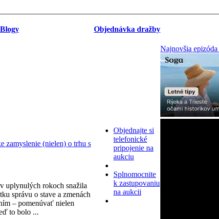
Blogy
Objednávka dražby
Najnovšia epizóda
Objednajte si
telefonické
zamyslenie (nielen) o trhu s
pripojenie na
aukciu
Splnomocnite
k zastupovaniu
v uplynulých rokoch snažila
na aukcii
tku správu o stave a zmenách
ním – pomenúvať nielen
eď to bolo ...