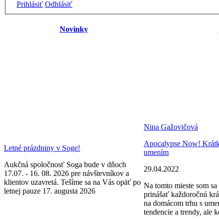
Prihlásiť
Odhlásiť
Novinky
Nina Gažovičová
Apocalypse Now! Krátke 
Letné prázdniny v Soge!
umením
Aukčná spoločnosť Soga bude v dňoch
29.04.2022
17.07. - 16. 08. 2026 pre návštevníkov a
klientov uzavretá. Tešíme sa na Vás opäť po
Na tomto mieste som sa 
letnej pauze 17. augusta 2026
prinášať každoročnú krá
na domácom trhu s ume
tendencie a trendy, ale k