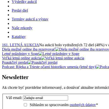
Výsledky aukcií
Predaj diel
Termíny aukcií a výstav
Naše rekordy
Katalógy
161. LETNÁ AUKCIA
Na aukcii bolo vydražených 72 diel (48%) v
Diela možné online iba rezervovať
Letné prázdniny v Soge
Veľká letná online aukcia
Poaukčný predaj
Podcast: Rijeka a Trieste očami historikov umenia (letné tipy)
Newsletter
Ak chcete byť pravidelne informovaný, a dostávať aktuálne informácie
Váš email:
Súhlasím so spracovaním
osobných údajov
*