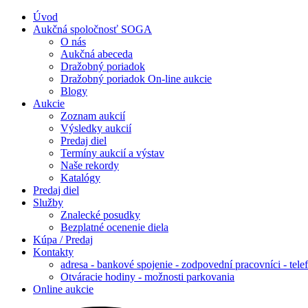
Úvod
Aukčná spoločnosť SOGA
O nás
Aukčná abeceda
Dražobný poriadok
Dražobný poriadok On-line aukcie
Blogy
Aukcie
Zoznam aukcií
Výsledky aukcií
Predaj diel
Termíny aukcií a výstav
Naše rekordy
Katalógy
Predaj diel
Služby
Znalecké posudky
Bezplatné ocenenie diela
Kúpa / Predaj
Kontakty
adresa - bankové spojenie - zodpovední pracovníci - tele
Otváracie hodiny - možnosti parkovania
Online aukcie