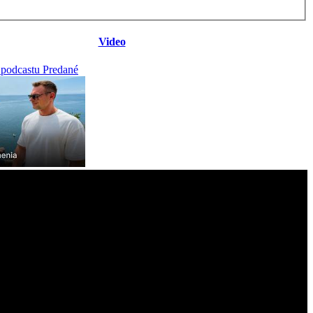
Video
 podcastu Predané