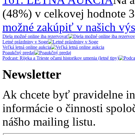
(48%) v celkovej hodnote 
možné zakúpiť v našich výs
Diela možné online iba rezervovať
Letné prázdniny v Soge
Veľká letná online aukcia
Poaukčný predaj
Podcast: Rijeka a Trieste očami historikov umenia (letné tipy)
Newsletter
Ak chcete byť pravidelne i
informácie o činnosti spolo
nášho mailing listu.