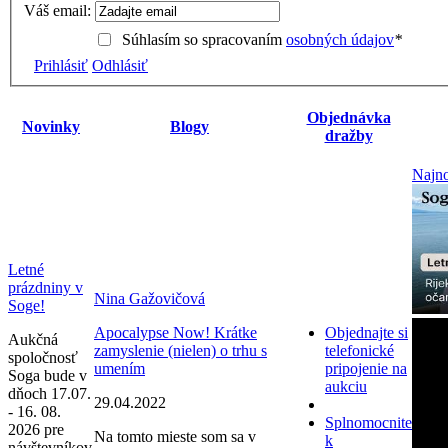
Váš email:
Súhlasím so spracovaním
osobných údajov
*
Prihlásiť
Odhlásiť
Objednávka
Novinky
Blogy
dražby
Najno
Letné
prázdniny v
Nina Gažovičová
Soge!
Apocalypse Now! Krátke
Objednajte si
Aukčná
zamyslenie (nielen) o trhu s
telefonické
spoločnosť
umením
pripojenie na
Soga bude v
aukciu
dňoch 17.07.
29.04.2022
- 16. 08.
Splnomocnite
2026 pre
Na tomto mieste som sa v
k
návštevníkov