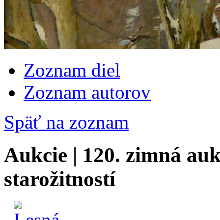
Zoznam diel
Zoznam autorov
Späť na zoznam
Aukcie | 120. zimná auk
starožitností