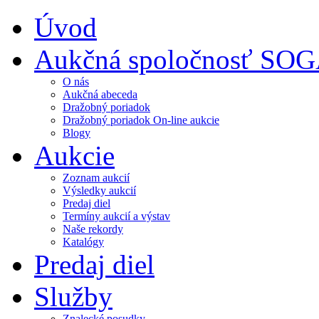
Úvod
Aukčná spoločnosť SO
O nás
Aukčná abeceda
Dražobný poriadok
Dražobný poriadok On-line aukcie
Blogy
Aukcie
Zoznam aukcií
Výsledky aukcií
Predaj diel
Termíny aukcií a výstav
Naše rekordy
Katalógy
Predaj diel
Služby
Znalecké posudky