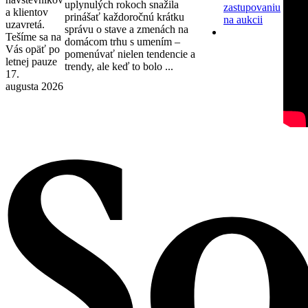
uplynulých rokoch snažila
zastupovaniu
a klientov
prinášať každoročnú krátku
na aukcii
uzavretá.
správu o stave a zmenách na
Tešíme sa na
domácom trhu s umením –
Vás opäť po
pomenúvať nielen tendencie a
letnej pauze
trendy, ale keď to bolo ...
17.
augusta 2026