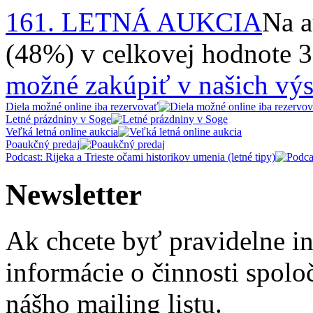
161. LETNÁ AUKCIA
Na a
(48%) v celkovej hodnote 
možné zakúpiť v našich výs
Diela možné online iba rezervovať
Letné prázdniny v Soge
Veľká letná online aukcia
Poaukčný predaj
Podcast: Rijeka a Trieste očami historikov umenia (letné tipy)
Newsletter
Ak chcete byť pravidelne i
informácie o činnosti spolo
nášho mailing listu.