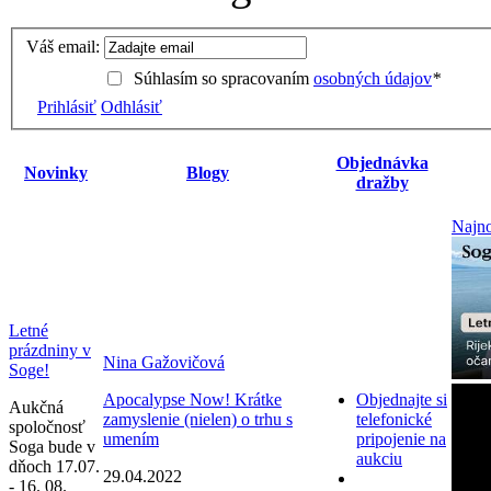
Váš email:
Súhlasím so spracovaním
osobných údajov
*
Prihlásiť
Odhlásiť
Objednávka
Novinky
Blogy
dražby
Najno
Letné
prázdniny v
Nina Gažovičová
Soge!
Apocalypse Now! Krátke
Objednajte si
Aukčná
zamyslenie (nielen) o trhu s
telefonické
spoločnosť
umením
pripojenie na
Soga bude v
aukciu
dňoch 17.07.
29.04.2022
- 16. 08.