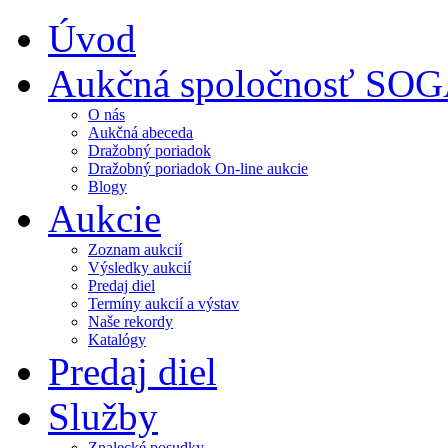
Úvod
Aukčná spoločnosť SO
O nás
Aukčná abeceda
Dražobný poriadok
Dražobný poriadok On-line aukcie
Blogy
Aukcie
Zoznam aukcií
Výsledky aukcií
Predaj diel
Termíny aukcií a výstav
Naše rekordy
Katalógy
Predaj diel
Služby
Znalecké posudky