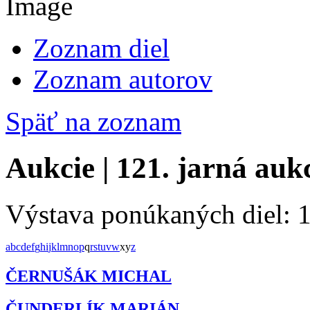
Zoznam diel
Zoznam autorov
Späť na zoznam
Aukcie | 121. jarná auk
Výstava ponúkaných diel: 
a
b
c
d
e
f
g
h
i
j
k
l
m
n
o
p
q
r
s
t
u
v
w
x
y
z
ČERNUŠÁK MICHAL
ČUNDERLÍK MARIÁN