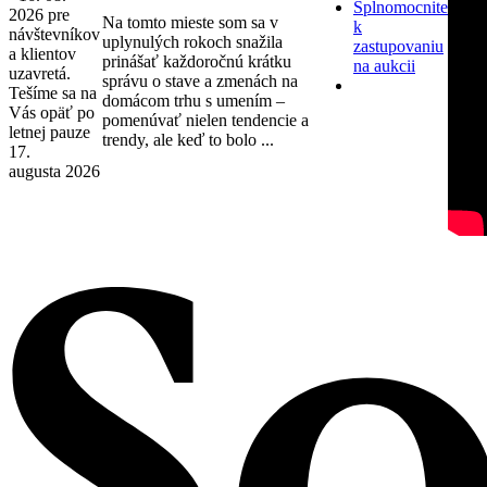
Splnomocnite
2026 pre
Na tomto mieste som sa v
k
návštevníkov
uplynulých rokoch snažila
zastupovaniu
a klientov
prinášať každoročnú krátku
na aukcii
uzavretá.
správu o stave a zmenách na
Tešíme sa na
domácom trhu s umením –
Vás opäť po
pomenúvať nielen tendencie a
letnej pauze
trendy, ale keď to bolo ...
17.
augusta 2026