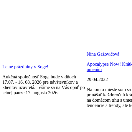
Nina Gažovičová
Apocalypse Now! Krátke 
Letné prázdniny v Soge!
umením
Aukčná spoločnosť Soga bude v dňoch
29.04.2022
17.07. - 16. 08. 2026 pre návštevníkov a
klientov uzavretá. Tešíme sa na Vás opäť po
Na tomto mieste som sa 
letnej pauze 17. augusta 2026
prinášať každoročnú krá
na domácom trhu s ume
tendencie a trendy, ale k