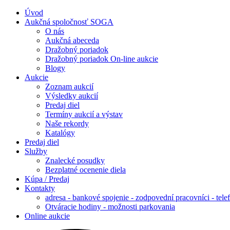
Úvod
Aukčná spoločnosť SOGA
O nás
Aukčná abeceda
Dražobný poriadok
Dražobný poriadok On-line aukcie
Blogy
Aukcie
Zoznam aukcií
Výsledky aukcií
Predaj diel
Termíny aukcií a výstav
Naše rekordy
Katalógy
Predaj diel
Služby
Znalecké posudky
Bezplatné ocenenie diela
Kúpa / Predaj
Kontakty
adresa - bankové spojenie - zodpovední pracovníci - tele
Otváracie hodiny - možnosti parkovania
Online aukcie