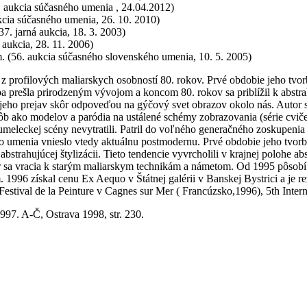
. aukcia súčasného umenia , 24.04.2012)
ukcia súčasného umenia, 26. 10. 2010)
37. jarná aukcia, 18. 3. 2003)
 aukcia, 28. 11. 2006)
m. (56. aukcia súčasného slovenského umenia, 10. 5. 2005)
z profilových maliarskych osobností 80. rokov. Prvé obdobie jeho tvor
ba prešla prirodzeným vývojom a koncom 80. rokov sa priblížil k abstrahu
 jeho prejav skôr odpoveďou na gýčový svet obrazov okolo nás. Autor
b ako modelov a paródia na ustálené schémy zobrazovania (série cvič
umeleckej scény nevytratili. Patril do voľného generačného zoskupenia
o umenia vnieslo vtedy aktuálnu postmodernu. Prvé obdobie jeho tvorb
bstrahujúcej štylizácii. Tieto tendencie vyvrcholili v krajnej polohe 
or sa vracia k starým maliarskym technikám a námetom. Od 1995 pôso
96 získal cenu Ex Aequo v Štátnej galérii v Banskej Bystrici a je re
Festival de la Peinture v Cagnes sur Mer ( Francúzsko,1996), 5th Inter
97. A-Č, Ostrava 1998, str. 230.