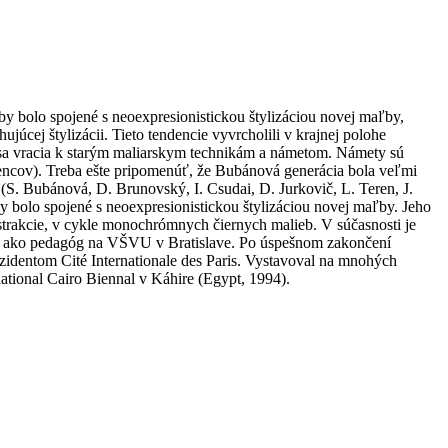
by bolo spojené s neoexpresionistickou štylizáciou novej maľby,
júcej štylizácii. Tieto tendencie vyvrcholili v krajnej polohe
 sa vracia k starým maliarskym technikám a námetom. Námety sú
encov). Treba ešte pripomenúť, že Bubánová generácia bola veľmi
 (S. Bubánová, D. Brunovský, I. Csudai, D. Jurkovič, L. Teren, J.
y bolo spojené s neoexpresionistickou štylizáciou novej maľby. Jeho
abstrakcie, v cykle monochrómnych čiernych malieb. V súčasnosti je
bí ako pedagóg na VŠVU v Bratislave. Po úspešnom zakončení
zidentom Cité Internationale des Paris. Vystavoval na mnohých
national Cairo Biennal v Káhire (Egypt, 1994).