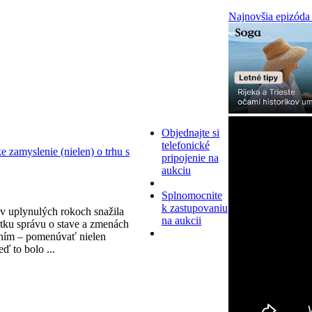
Najnovšia epizóda
Objednajte si
telefonické
zamyslenie (nielen) o trhu s
pripojenie na
aukciu
Splnomocnite
k zastupovaniu
v uplynulých rokoch snažila
na aukcii
tku správu o stave a zmenách
ním – pomenúvať nielen
eď to bolo ...