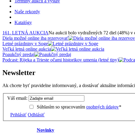
Termíny aukcií a výstav
Naše rekordy
Katalógy
161. LETNÁ AUKCIA
Na aukcii bolo vydražených 72 diel (48%) v
Diela možné online iba rezervovať
Letné prázdniny v Soge
Veľká letná online aukcia
Poaukčný predaj
Podcast: Rijeka a Trieste očami historikov umenia (letné tipy)
Newsletter
Ak chcete byť pravidelne informovaný, a dostávať aktuálne informácie
Váš email:
Súhlasím so spracovaním
osobných údajov
*
Prihlásiť
Odhlásiť
Novinky