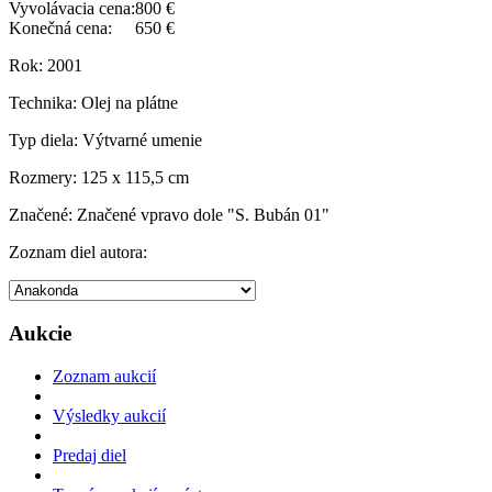
Vyvolávacia cena:
800 €
Konečná cena:
650 €
Rok:
2001
Technika:
Olej na plátne
Typ diela:
Výtvarné umenie
Rozmery:
125 x 115,5 cm
Značené:
Značené vpravo dole "S. Bubán 01"
Zoznam diel autora:
Aukcie
Zoznam aukcií
Výsledky aukcií
Predaj diel