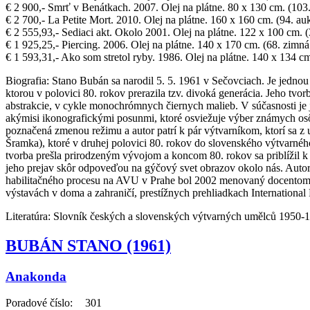
€ 2 900,- Smrť v Benátkach. 2007. Olej na plátne. 80 x 130 cm. (103
€ 2 700,- La Petite Mort. 2010. Olej na plátne. 160 x 160 cm. (94. a
€ 2 555,93,- Sediaci akt. Okolo 2001. Olej na plátne. 122 x 100 cm. (
€ 1 925,25,- Piercing. 2006. Olej na plátne. 140 x 170 cm. (68. zimná
€ 1 593,31,- Ako som stretol ryby. 1986. Olej na plátne. 140 x 134 c
Biografia:
Stano Bubán sa narodil 5. 5. 1961 v Sečovciach. Je jednou 
ktorou v polovici 80. rokov prerazila tzv. divoká generácia. Jeho tvor
abstrakcie, v cykle monochrómnych čiernych malieb. V súčasnosti je
akýmisi ikonografickými posunmi, ktoré osviežuje výber známych osô
poznačená zmenou režimu a autor patrí k pár výtvarníkom, ktorí sa z 
Šramka), ktoré v druhej polovici 80. rokov do slovenského výtvarnéh
tvorba prešla prirodzeným vývojom a koncom 80. rokov sa priblížil k a
jeho prejav skôr odpoveďou na gýčový svet obrazov okolo nás. Aut
habilitačného procesu na AVU v Prahe bol 2002 menovaný docentom. 19
výstavách v doma a zahraničí, prestížnych prehliadkach International 
Literatúra:
Slovník českých a slovenských výtvarných umělců 1950-19
BUBÁN STANO (1961)
Anakonda
Poradové číslo:
301