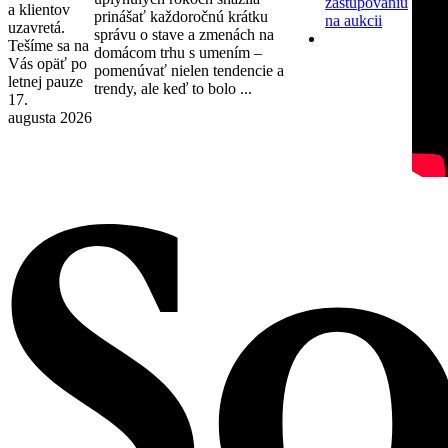
zastupovaniu
a klientov
prinášať každoročnú krátku
na aukcii
uzavretá.
správu o stave a zmenách na
Tešíme sa na
domácom trhu s umením –
Vás opäť po
pomenúvať nielen tendencie a
letnej pauze
trendy, ale keď to bolo ...
17.
augusta 2026