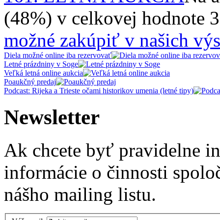
(48%) v celkovej hodnote 
možné zakúpiť v našich výs
Diela možné online iba rezervovať
Letné prázdniny v Soge
Veľká letná online aukcia
Poaukčný predaj
Podcast: Rijeka a Trieste očami historikov umenia (letné tipy)
Newsletter
Ak chcete byť pravidelne i
informácie o činnosti spolo
nášho mailing listu.