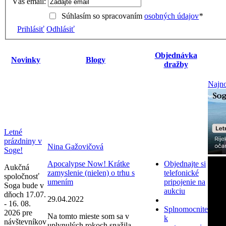
Váš email:
Súhlasím so spracovaním
osobných údajov
*
Prihlásiť
Odhlásiť
Objednávka
Novinky
Blogy
dražby
Najno
Letné
prázdniny v
Nina Gažovičová
Soge!
Apocalypse Now! Krátke
Objednajte si
Aukčná
zamyslenie (nielen) o trhu s
telefonické
spoločnosť
umením
pripojenie na
Soga bude v
aukciu
dňoch 17.07.
29.04.2022
- 16. 08.
Splnomocnite
2026 pre
Na tomto mieste som sa v
k
návštevníkov
uplynulých rokoch snažila