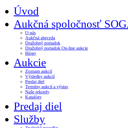
Úvod
Aukčná spoločnosť SO
O nás
Aukčná abeceda
Dražobný poriadok
Dražobný poriadok On-line aukcie
Blogy
Aukcie
Zoznam aukcií
Výsledky aukcií
Predaj diel
Termíny aukcií a výstav
Naše rekordy
Katalógy
Predaj diel
Služby
Znalecké posudky