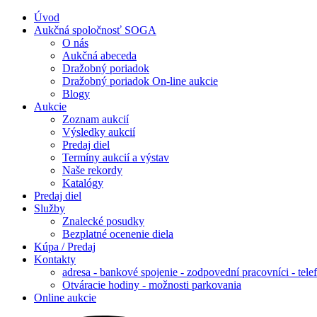
Úvod
Aukčná spoločnosť SOGA
O nás
Aukčná abeceda
Dražobný poriadok
Dražobný poriadok On-line aukcie
Blogy
Aukcie
Zoznam aukcií
Výsledky aukcií
Predaj diel
Termíny aukcií a výstav
Naše rekordy
Katalógy
Predaj diel
Služby
Znalecké posudky
Bezplatné ocenenie diela
Kúpa / Predaj
Kontakty
adresa - bankové spojenie - zodpovední pracovníci - tele
Otváracie hodiny - možnosti parkovania
Online aukcie