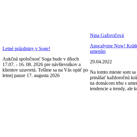
Nina Gažovičová
Apocalypse Now! Krátke 
Letné prázdniny v Soge!
umením
Aukčná spoločnosť Soga bude v dňoch
29.04.2022
17.07. - 16. 08. 2026 pre návštevníkov a
klientov uzavretá. Tešíme sa na Vás opäť po
Na tomto mieste som sa 
letnej pauze 17. augusta 2026
prinášať každoročnú krá
na domácom trhu s ume
tendencie a trendy, ale k