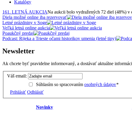
Katalógy
161. LETNÁ AUKCIA
Na aukcii bolo vydražených 72 diel (48%) v
Diela možné online iba rezervovať
Letné prázdniny v Soge
Veľká letná online aukcia
Poaukčný predaj
Podcast: Rijeka a Trieste očami historikov umenia (letné tipy)
Newsletter
Ak chcete byť pravidelne informovaný, a dostávať aktuálne informácie
Váš email:
Súhlasím so spracovaním
osobných údajov
*
Prihlásiť
Odhlásiť
Novinky