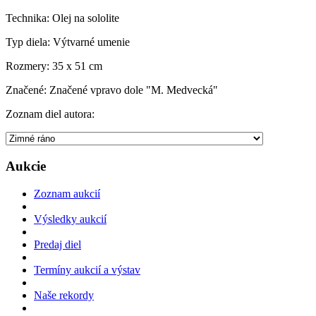
Technika:
Olej na sololite
Typ diela:
Výtvarné umenie
Rozmery:
35 x 51 cm
Značené:
Značené vpravo dole "M. Medvecká"
Zoznam diel autora:
Aukcie
Zoznam aukcií
Výsledky aukcií
Predaj diel
Termíny aukcií a výstav
Naše rekordy