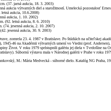
cm. (37. jarná aukcia, 18. 3. 2003)
imná aukcia výtvarných diel a starožitností. Umelecká pozostalosť Erne
 letná aukcia, 10.6.2008)
nná aukcia, 1. 10. 2002)
. (92. letná aukcia, 8. 6. 2010)
. (74. jesenná aukcia, 2. 10. 2007)
(42. jesenná aukcia, 30. 9. 2003)
ve, zomrela 23. 4. 1987 v Bratislave. Po štúdiách na učiteľskej akadé
), 1945-46 na Akadémii výtvarných umení vo Viedni (prof. Andersen),
iny Život. V roku 1979 sprístupnili galériu jej diela v Tvrdošíne na
atislavy). Súbornú výstavu mala v Národnej galérii v Prahe v roku 197
 Jankovský, M.: Mária Medvecká - súborné dielo. Katalóg NG Praha, 19