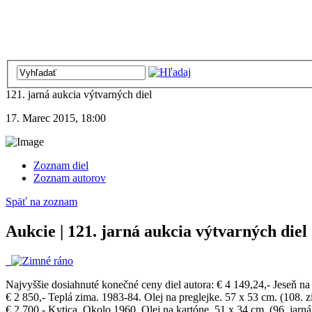
121. jarná aukcia výtvarných diel
17. Marec 2015, 18:00
Zoznam diel
Zoznam autorov
Späť na zoznam
Aukcie | 121. jarná aukcia výtvarných diel
Najvyššie dosiahnuté konečné ceny diel autora:
€ 4 149,24,- Jeseň na
€ 2 850,- Teplá zima. 1983-84. Olej na preglejke. 57 x 53 cm. (108. z
€ 2 700,- Kytica. Okolo 1960. Olej na kartóne. 51 x 34 cm. (96. jarná