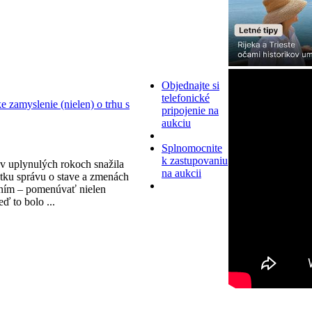
Objednajte si
telefonické
zamyslenie (nielen) o trhu s
pripojenie na
aukciu
Splnomocnite
k zastupovaniu
v uplynulých rokoch snažila
na aukcii
tku správu o stave a zmenách
ním – pomenúvať nielen
eď to bolo ...