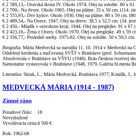
€ 2 589,13,- Oravská ikona IV. Okolo 1974. Olej na sololite. 80 x 61 
€ 2 700,- Na dvore. Okolo 1965. Olej na plátne. 35 x 50 cm. (114. z
€ 2 555,93,- Dve kytice. Okolo 1930. Olej na plátne. 80 x 59 cm. (80.
€ 2 489,54,- Na Orave. 1947. Olej na dreve. 38,5 x 52,5 cm. (34. jese
€ 2 450,- Mladík v oravskom kroji. 1944. Olej na preglejke. 91 x 67 cm
€ 2 423,16,- Žena z Oravy. Okolo 1970. Olej na preglejke. 49 x 59 cm
€ 2 356,77,- Posledné snehy. 1975-82. Olej na sololite. 50 x 59,5 cm. 
Biografia:
Mária Medvecká sa narodila 11. 10. 1914 v Medvedzí na Ora
Oddelení kreslenia a maľovania SVŠT v Bratislave (prof. Schurmann
Absolvovala v Bratislave na VŠVU (1948). Bola členkou tvorivej skup
Samostatne vystavovala v Bratislave (1948, 1979, Galéria hl.mesta Br
Literatúra:
Skrak, L.: Mária Medvecká. Bratislava 1977; Kotalík, J.,
MEDVECKÁ MÁRIA (1914 - 1987)
Zimné ráno
Poradové číslo:
18
Nevydražené
Vyvolávacia cena:
4 500 €
Rok:
1962-68