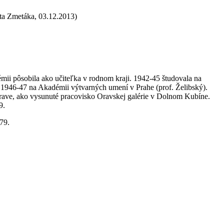
sta Zmetáka, 03.12.2013)
mii pôsobila ako učiteľka v rodnom kraji. 1942-45 študovala na
 1946-47 na Akadémii výtvarných umení v Prahe (prof. Želibský).
 Orave, ako vysunuté pracovisko Oravskej galérie v Dolnom Kubíne.
9.
79.