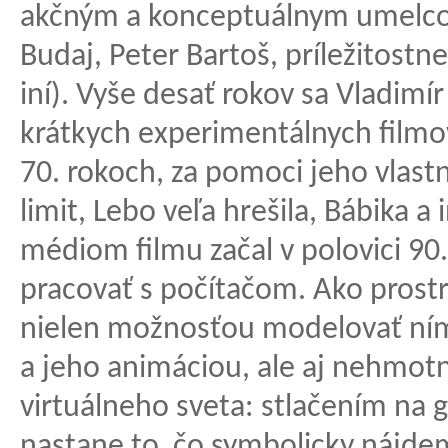
akčným a konceptuálnym umelco
Budaj, Peter Bartoš, príležitostne 
iní). Vyše desať rokov sa Vladimír
krátkych experimentálnych filmov.
70. rokoch, za pomoci jeho vlast
limit, Lebo veľa hrešila, Bábika a
médiom filmu začal v polovici 90
pracovať s počítačom. Ako prostr
nielen možnosťou modelovať ním
a jeho animáciou, ale aj nehmot
virtuálneho sveta: stlačením na 
nastane to, čo symbolicky nájdem