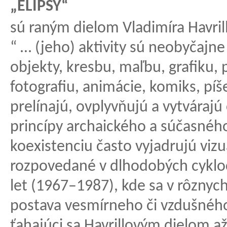
„ELIPSY“
sú raným dielom Vladimíra Havri
“ … (jeho) aktivity sú neobyčajne 
objekty, kresbu, maľbu, grafiku, p
fotografiu, animácie, komiks, pí
prelínajú, ovplyvňujú a vytvárajú
princípy archaického a súčasnéh
koexistenciu často vyjadrujú viz
rozpovedané v dlhodobých cyklo
let (1967–1987), kde sa v rôznych
postava vesmírneho či vzdušného
ťahajúci sa Havrillovým dielom a