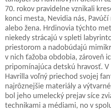
70. rokov pravidelne vznikali kr
konci mesta, Nevidia nás, Pavúč
alebo žena. Hrdinovia týchto me
niekedy strácajú v spleti labyrin
priestorom a nadobúdajú mimikry
v nich ťažoba obdobia, zároveň i
pripomínajúca detskú hravosť. V
Havrilla voľný priechod svojej fan
najrôznejšie materiály a výtvarn
bol jeho umelecký prejav síce zvi
technikami a médiami, no v spolu