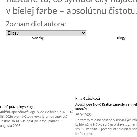
v bielej farbe – absolútnu čistotu
Zoznam diel autora:
Novinky
Blogy
Nina Gažovičová
Apocalypse Now! Krátke zamyslenie (niel
Letné prázdniny v Soge!
umením
Aukčná spoločnosť Soga bude v dňoch 17.07. - 16.
29.04.2022
08. 2026 pre návštevníkov a klientov uzavretá.
Na tomto mieste som sa v uplynulých rok
Tešíme sa na Vás opäť po letnej pauze 17.
každoročnú krátku správu o stave a zm
augusta 2026
trhu s umením – pomenúvať nielen tenden
keď to bolo ...