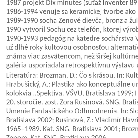
1987 projekt Dix minutes (súťaž Inventer 8
1986-1994 venuje sa keramickej tvorbe ako di
1989-1990 socha Zenové dievča, bronz a žula,
1990 vytvoril Sochu cez telefón, ktorej výrob
1990-1993 pedagóg na katedre sochárstva VŠ
už dlhé roky kultovou osobnosťou alternatí
známa viac zasvätencom, než širšej kultúrn
galéria usporiadala retrospektívnu výstavu
Literatúra:
Brozman, D.: Čo s krásou. In: Kultú
Hrabušický, A.: Plastika ako konceptuálne u
kolokvia ..Spektíva. VŠVU, Bratislava 1999; H
20. storočie. zost. Zora Rusinová. SNG, Brati
Umenie Fantastického Odhmotnenia. In: Slo
Bratislava 2002; Rusinová, Z.: Vladimír Havri
1965–1989. Kat. SNG, Bratislava 2001; Brozma