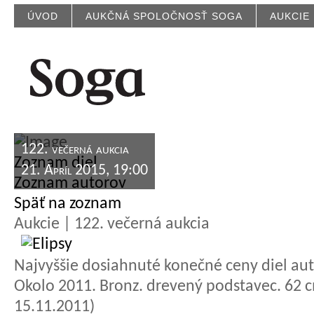
ÚVOD
AUKČNÁ SPOLOČNOSŤ SOGA
AUKCIE
122. večerná aukcia
Zoznam diel
21. Apríl 2015, 19:00
Zoznam autorov
Späť na zoznam
Aukcie | 122. večerná aukcia
Najvyššie dosiahnuté konečné ceny diel aut
Okolo 2011. Bronz. drevený podstavec. 62 cm
15.11.2011)