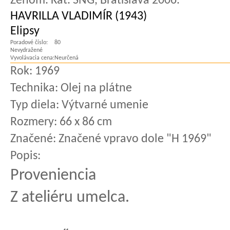
Zenom. Kat. SNG, Bratislava 2006.
HAVRILLA VLADIMÍR (1943)
Elipsy
Poradové číslo:
80
Nevydražené
Vyvolávacia cena:
Neurčená
Rok:
1969
Technika:
Olej na plátne
Typ diela:
Výtvarné umenie
Rozmery:
66 x 86 cm
Značené:
Značené vpravo dole "H 1969"
Popis:
Proveniencia
Z ateliéru umelca.