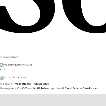
ediálny partner:
artner:
© Soga.sk |
Mapa stránok
|
Vyhľadávanie
Generuje
redakčný CMS systém GlobalWeb
spoločnosti
Global Services Slovakia s.r.o.