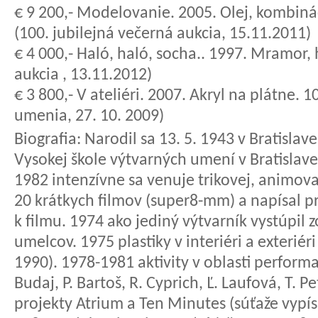
€ 9 200,- Modelovanie. 2005. Olej, kombinác
(100. jubilejná večerná aukcia, 15.11.2011)
€ 4 000,- Haló, haló, socha.. 1997. Mramor,
aukcia , 13.11.2012)
€ 3 800,- V ateliéri. 2007. Akryl na plátne. 
umenia, 27. 10. 2009)
Biografia:
Narodil sa 13. 5. 1943 v Bratislav
Vysokej škole výtvarných umení v Bratislave
1982 intenzívne sa venuje trikovej, animova
20 krátkych filmov (super8-mm) a napísal p
k filmu. 1974 ako jediný výtvarník vystúpil
umelcov. 1975 plastiky v interiéri a exterié
1990). 1978-1981 aktivity v oblasti perform
Budaj, P. Bartoš, R. Cyprich, Ľ. Laufová, T. Pet
projekty Atrium a Ten Minutes (súťaže vypí