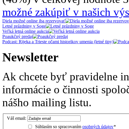
možné zakúpiť v našich výs
Diela možné online iba rezervovať
Letné prázdniny v Soge
Veľká letná online aukcia
Poaukčný predaj
Podcast: Rijeka a Trieste očami historikov umenia (letné tipy)
Newsletter
Ak chcete byť pravidelne i
informácie o činnosti spolo
nášho mailing listu.
Váš email:
Súhlasím so spracovaním
osobných údajov
*