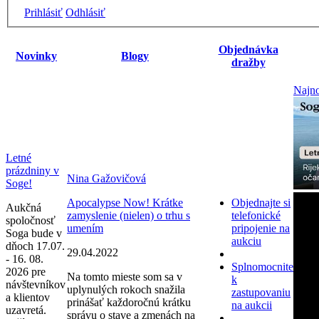
Prihlásiť
Odhlásiť
Objednávka
Novinky
Blogy
dražby
Najno
Letné
prázdniny v
Nina Gažovičová
Soge!
Apocalypse Now! Krátke
Objednajte si
Aukčná
zamyslenie (nielen) o trhu s
telefonické
spoločnosť
umením
pripojenie na
Soga bude v
aukciu
dňoch 17.07.
29.04.2022
- 16. 08.
Splnomocnite
2026 pre
Na tomto mieste som sa v
k
návštevníkov
uplynulých rokoch snažila
zastupovaniu
a klientov
prinášať každoročnú krátku
na aukcii
uzavretá.
správu o stave a zmenách na