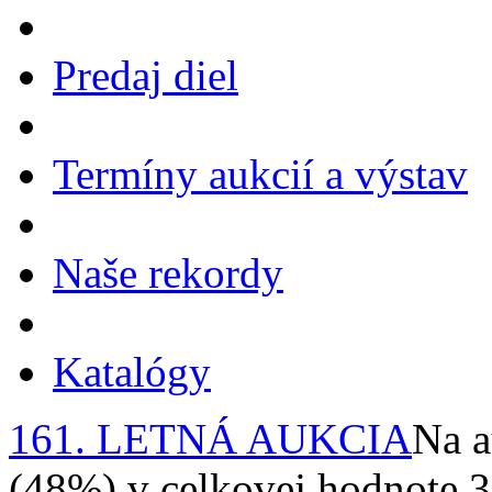
Predaj diel
Termíny aukcií a výstav
Naše rekordy
Katalógy
161. LETNÁ AUKCIA
Na a
(48%) v celkovej hodnote 