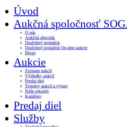
Úvod
Aukčná spoločnosť SO
O nás
Aukčná abeceda
Dražobný poriadok
Dražobný poriadok On-line aukcie
Blogy
Aukcie
Zoznam aukcií
Výsledky aukcií
Predaj diel
Termíny aukcií a výstav
Naše rekordy
Katalógy
Predaj diel
Služby
Znalecké posudky