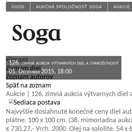
ÚVOD
AUKČNÁ SPOLOČNOSŤ SOGA
AUKCIE
126. zimná aukcia výtvarných diel a starožitností
Zoznam diel
01. December 2015, 18:00
Zoznam autorov
Späť na zoznam
Aukcie | 126. zimná aukcia výtvarných diel a
Najvyššie dosiahnuté konečné ceny diel aut
plátne. 100 x 100 cm. (38. mimoriadna aukci
€ 730,27,- Vrch. 2000. Olej na sololite. 54 x 