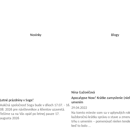
Novinky
Blogy
Nina Gažovičová
Apocalypse Now! Krátke zamyslenie (niel
Letné prázdniny v Soge!
umením
Aukčná spoločnosť Soga bude v dňoch 17.07. - 16.
29.04.2022
08. 2026 pre návštevníkov a klientov uzavretá.
Na tomto mieste som sa v uplynulých rok
Tešíme sa na Vás opäť po letnej pauze 17.
každoročnú krátku správu o stave a zm
augusta 2026
trhu s umením – pomenúvať nielen tenden
keď to bolo ...