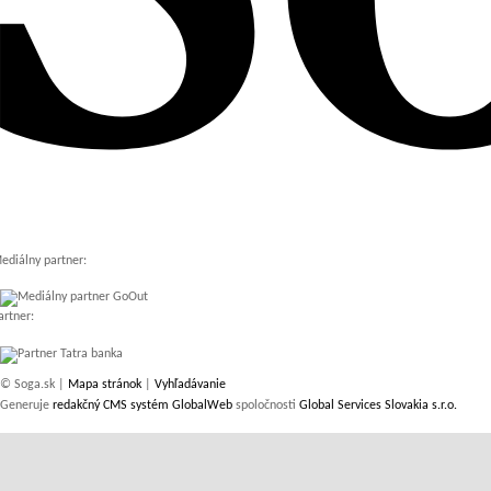
ediálny partner:
artner:
© Soga.sk |
Mapa stránok
|
Vyhľadávanie
Generuje
redakčný CMS systém GlobalWeb
spoločnosti
Global Services Slovakia s.r.o.