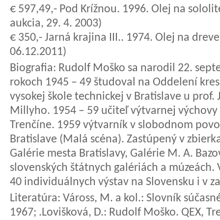
€ 597,49,- Pod Krížnou. 1996. Olej na sololi
aukcia, 29. 4. 2003)
€ 350,- Jarná krajina III.. 1974. Olej na drev
06.12.2011)
Biografia:
Rudolf Moško sa narodil 22. septe
rokoch 1945 – 49 študoval na Oddelení kres
vysokej škole technickej v Bratislave u prof
Millyho. 1954 – 59 učiteľ výtvarnej výcho
Trenčíne. 1959 výtvarník v slobodnom povo
Bratislave (Malá scéna). Zastúpený v zbierk
Galérie mesta Bratislavy, Galérie M. A. Bazo
slovenských štátnych galériách a múzeách. 
40 individuálnych výstav na Slovensku i v zah
Literatúra:
Váross, M. a kol.: Slovník súčas
1967; .Lovišková, D.: Rudolf Moško. QEX, Tr