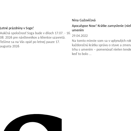
Nina Gažovičová
Apocalypse Now! Krátke zamyslenie (niel
Letné prázdniny v Soge!
umením
Aukčná spoločnosť Soga bude v dňoch 17.07. - 16.
29.04.2022
08. 2026 pre návštevníkov a klientov uzavretá.
Na tomto mieste som sa v uplynulých rok
Tešíme sa na Vás opäť po letnej pauze 17.
každoročnú krátku správu o stave a zm
augusta 2026
trhu s umením – pomenúvať nielen tenden
keď to bolo ...