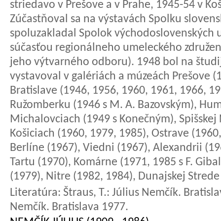
striedavo v Prešove a v Prahe, 1945-54 v Koš
Zúčastňoval sa na výstavách Spolku sloven
spoluzakladal Spolok východoslovenských um
súčasťou regionálneho umeleckého združen
jeho výtvarného odboru). 1948 bol na študi
vystavoval v galériách a múzeách Prešove (
Bratislave (1946, 1956, 1960, 1961, 1966, 19
Ružomberku (1946 s M. A. Bazovským), Hu
Michalovciach (1949 s Konečným), Spišskej N
Košiciach (1960, 1979, 1985), Ostrave (1960,
Berlíne (1967), Viedni (1967), Alexandrii (1
Tartu (1970), Komárne (1971, 1985 s F. Giba
(1979), Nitre (1982, 1984), Dunajskej Strede
Literatúra:
Štraus, T.: Július Nemčík. Bratisla
Nemčík. Bratislava 1977.