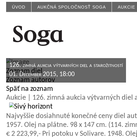
ÚVOD
AUKČNÁ SPOLOČNOSŤ SOGA
AUKCIE
126. zimná aukcia výtvarných diel a starožitností
Zoznam diel
01. December 2015, 18:00
Zoznam autorov
Späť na zoznam
Aukcie | 126. zimná aukcia výtvarných diel a
Najvyššie dosiahnuté konečné ceny diel aut
1957. Olej na plátne. 98 x 147 cm. (114. zim
€ 2 223,99,- Pri potoku v Solivare. 1948. Ole