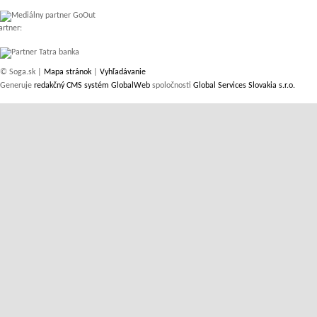
artner:
© Soga.sk |
Mapa stránok
|
Vyhľadávanie
Generuje
redakčný CMS systém GlobalWeb
spoločnosti
Global Services Slovakia s.r.o.