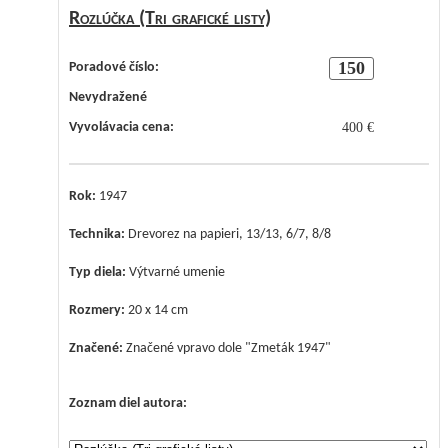
Rozlúčka (Tri grafické listy)
150
Poradové číslo:
Nevydražené
Vyvolávacia cena:
400 €
Rok:
1947
Technika:
Drevorez na papieri, 13/13, 6/7, 8/8
Typ diela:
Výtvarné umenie
Rozmery:
20 x 14 cm
Značené:
Značené vpravo dole "Zmeták 1947"
Zoznam diel autora: