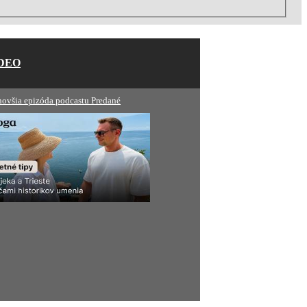
DEO
novšia epizóda podcastu Predané