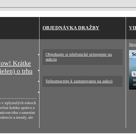
OBJEDNÁVKA DRAŽBY
VI
Naj
Objednajte si telefonické pripojenie na
aukciu
ow! Krátke
elen) o trhu
Splnomocnite k zastupovaniu na aukcii
a v uplynulých rokoch
ročnú krátku správu o
omácom trhu s umením
dencie a trendy, ale