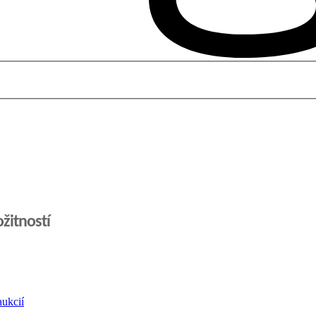
ožitností
ukcií