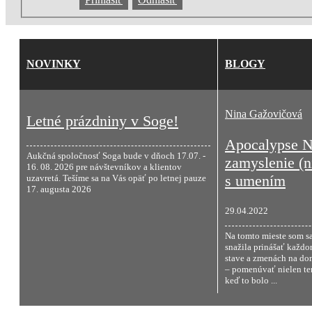
NOVINKY
BLOGY
Nina Gažovičová
Letné prázdniny v Soge!
Apocalypse N
Aukčná spoločnosť Soga bude v dňoch 17.07. -
zamyslenie (ni
16. 08. 2026 pre návštevníkov a klientov
s umením
uzavretá. Tešíme sa na Vás opäť po letnej pauze
17. augusta 2026
29.04.2022
Na tomto mieste som s
snažila prinášať každo
stave a zmenách na d
– pomenúvať nielen ten
keď to bolo ...