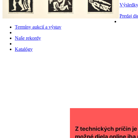
Výsledky
Predaj di
Termíny aukcií a výstav
Naše rekordy
Katalógy
161. LETNÁ AUKCIA
Na aukcii bolo vydražených 72 diel (48%) v celkovej hodnote 334
900 €.
Nevydražené diela je možné zakúpiť v našich výstavných
priestoroch.