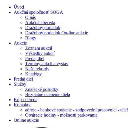
Úvod
Aukčná spoločnosť SOGA
O nás
Aukčná abeceda
Dražobný poriadok
Dražobný poriadok On-line aukcie
Blogy
Aukcie
Zoznam aukcií
Výsledky aukcií
Predaj diel
Termíny aukcií a výstav
Naše rekordy
Katalógy
Predaj diel
Služby
Znalecké posudky
Bezplatné ocenenie diela
Kúpa / Predaj
Kontakty
adresa - bankové spojenie - zodpovední pracovníci - tele
Otváracie hodiny - možnosti parkovania
Online aukcie