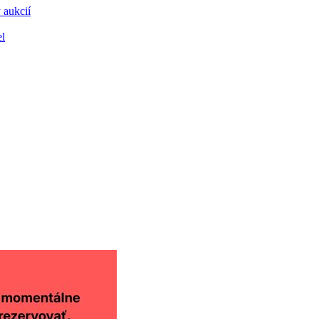
 aukcií
el