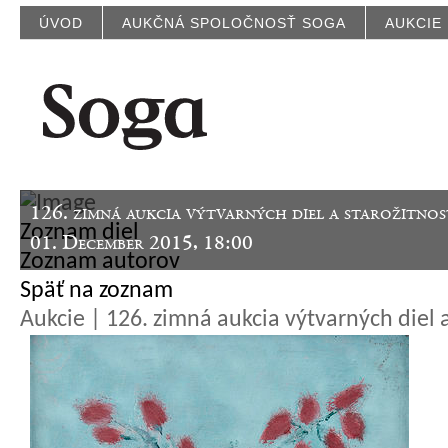
ÚVOD
AUKČNÁ SPOLOČNOSŤ SOGA
AUKCIE
126. zimná aukcia výtvarných diel a starožitnos
Zoznam diel
01. December 2015, 18:00
Zoznam autorov
Späť na zoznam
Aukcie | 126. zimná aukcia výtvarných diel a