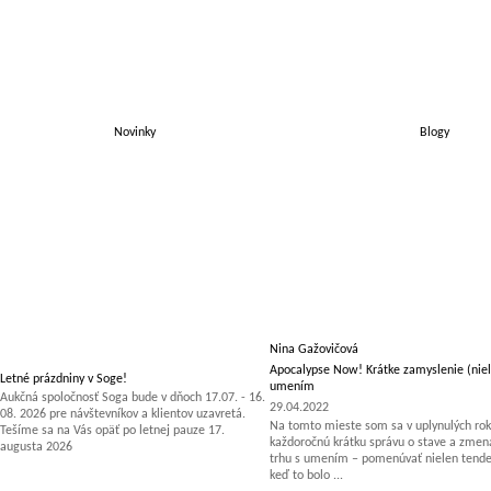
Novinky
Blogy
Nina Gažovičová
Apocalypse Now! Krátke zamyslenie (niel
Letné prázdniny v Soge!
umením
Aukčná spoločnosť Soga bude v dňoch 17.07. - 16.
29.04.2022
08. 2026 pre návštevníkov a klientov uzavretá.
Na tomto mieste som sa v uplynulých rok
Tešíme sa na Vás opäť po letnej pauze 17.
každoročnú krátku správu o stave a zm
augusta 2026
trhu s umením – pomenúvať nielen tenden
keď to bolo ...