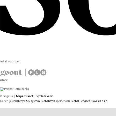
ediálny partner:
artner:
© Soga.sk |
Mapa stránok
|
Vyhľadávanie
Generuje
redakčný CMS systém GlobalWeb
spoločnosti
Global Services Slovakia s.r.o.