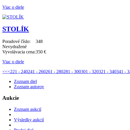
Viac o diele
STOLÍK
Poradové číslo:
348
Nevydražené
Vyvolávacia cena:
350 €
Viac o diele
<<
<
221 - 240
241 - 260
261 - 280
281 - 300
301 - 320
321 - 340
341 - 
Zoznam diel
Zoznam autorov
Aukcie
Zoznam aukcií
Výsledky aukcií