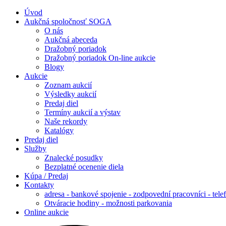
Úvod
Aukčná spoločnosť SOGA
O nás
Aukčná abeceda
Dražobný poriadok
Dražobný poriadok On-line aukcie
Blogy
Aukcie
Zoznam aukcií
Výsledky aukcií
Predaj diel
Termíny aukcií a výstav
Naše rekordy
Katalógy
Predaj diel
Služby
Znalecké posudky
Bezplatné ocenenie diela
Kúpa / Predaj
Kontakty
adresa - bankové spojenie - zodpovední pracovníci - tele
Otváracie hodiny - možnosti parkovania
Online aukcie