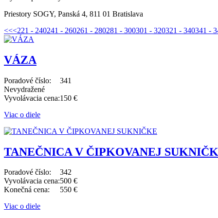
Priestory SOGY, Panská 4, 811 01 Bratislava
<<
<
221 - 240
241 - 260
261 - 280
281 - 300
301 - 320
321 - 340
341 - 
VÁZA
Poradové číslo:
341
Nevydražené
Vyvolávacia cena:
150 €
Viac o diele
TANEČNICA V ČIPKOVANEJ SUKNIČ
Poradové číslo:
342
Vyvolávacia cena:
500 €
Konečná cena:
550 €
Viac o diele