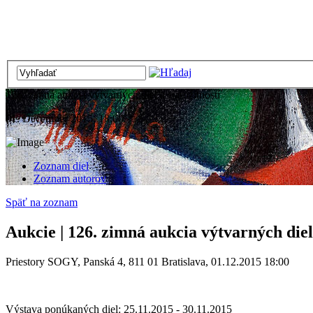
126. zimná aukcia výtvarných diel a starožitností
01. December 2015, 18:00
Zoznam diel
Zoznam autorov
Späť na zoznam
Aukcie | 126. zimná aukcia výtvarných diel 
Priestory SOGY, Panská 4, 811 01 Bratislava, 01.12.2015 18:00
Výstava ponúkaných diel: 25.11.2015 - 30.11.2015