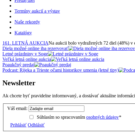
Predaj diel
Termíny aukcií a výstav
Naše rekordy
Katalógy
161. LETNÁ AUKCIA
Na aukcii bolo vydražených 72 diel (48%) v
Diela možné online iba rezervovať
Letné prázdniny v Soge
Veľká letná online aukcia
Poaukčný predaj
Podcast: Rijeka a Trieste očami historikov umenia (letné tipy)
Newsletter
Ak chcete byť pravidelne informovaný, a dostávať aktuálne informácie
Váš email:
Súhlasím so spracovaním
osobných údajov
*
Prihlásiť
Odhlásiť