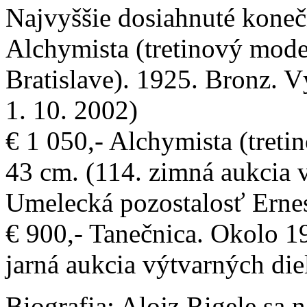
Najvyššie dosiahnuté konečn
Alchymista (tretinový model
Bratislave). 1925. Bronz. V
1. 10. 2002)
€ 1 050,- Alchymista (tret
43 cm. (114. zimná aukcia v
Umelecká pozostalosť Erne
€ 900,- Tanečnica. Okolo 1
jarná aukcia výtvarných die
Biografia:
Alojz Rigele sa n