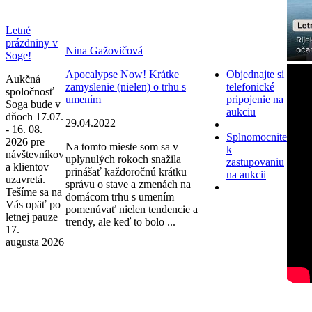
Letné
prázdniny v
Nina Gažovičová
Soge!
Apocalypse Now! Krátke
Objednajte si
Aukčná
zamyslenie (nielen) o trhu s
telefonické
spoločnosť
umením
pripojenie na
Soga bude v
aukciu
dňoch 17.07.
29.04.2022
- 16. 08.
Splnomocnite
2026 pre
Na tomto mieste som sa v
k
návštevníkov
uplynulých rokoch snažila
zastupovaniu
a klientov
prinášať každoročnú krátku
na aukcii
uzavretá.
správu o stave a zmenách na
Tešíme sa na
domácom trhu s umením –
Vás opäť po
pomenúvať nielen tendencie a
letnej pauze
trendy, ale keď to bolo ...
17.
augusta 2026