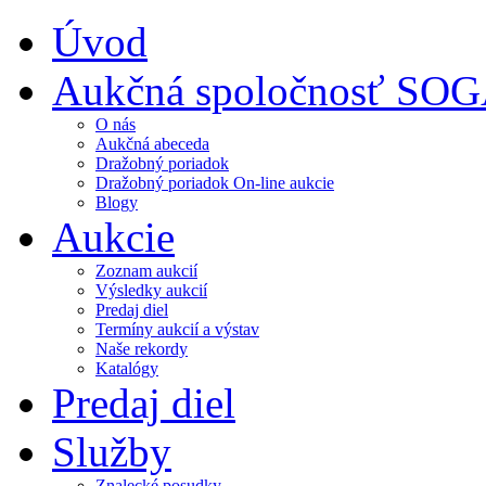
Úvod
Aukčná spoločnosť SO
O nás
Aukčná abeceda
Dražobný poriadok
Dražobný poriadok On-line aukcie
Blogy
Aukcie
Zoznam aukcií
Výsledky aukcií
Predaj diel
Termíny aukcií a výstav
Naše rekordy
Katalógy
Predaj diel
Služby
Znalecké posudky