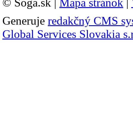
© Soga.sk |
Mapa stránok
|
Generuje
redakčný CMS sy
Global Services Slovakia s.r