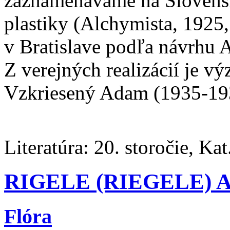
zaznamenávame na Slovensk
plastiky (Alchymista, 1925, 
v Bratislave podľa návrhu A
Z verejných realizácií je
Vzkriesený Adam (1935-193
Literatúra:
20. storočie, Kat
RIGELE (RIEGELE) AL
Flóra