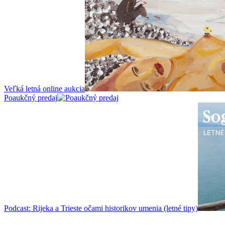
Veľká letná online aukcia
Poaukčný predaj
Podcast: Rijeka a Trieste očami historikov umenia (letné tipy)