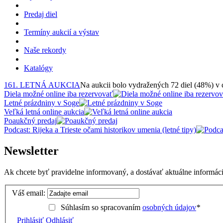
Predaj diel
Termíny aukcií a výstav
Naše rekordy
Katalógy
161. LETNÁ AUKCIA
Na aukcii bolo vydražených 72 diel (48%) v
Diela možné online iba rezervovať
Letné prázdniny v Soge
Veľká letná online aukcia
Poaukčný predaj
Podcast: Rijeka a Trieste očami historikov umenia (letné tipy)
Newsletter
Ak chcete byť pravidelne informovaný, a dostávať aktuálne informácie
Váš email:
Súhlasím so spracovaním
osobných údajov
*
Prihlásiť
Odhlásiť