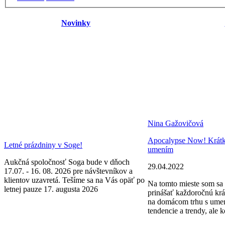
Novinky
Nina Gažovičová
Apocalypse Now! Krátke 
Letné prázdniny v Soge!
umením
Aukčná spoločnosť Soga bude v dňoch
29.04.2022
17.07. - 16. 08. 2026 pre návštevníkov a
klientov uzavretá. Tešíme sa na Vás opäť po
Na tomto mieste som sa 
letnej pauze 17. augusta 2026
prinášať každoročnú krá
na domácom trhu s ume
tendencie a trendy, ale k