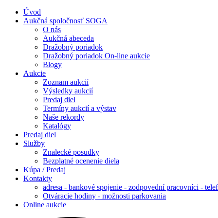
Úvod
Aukčná spoločnosť SOGA
O nás
Aukčná abeceda
Dražobný poriadok
Dražobný poriadok On-line aukcie
Blogy
Aukcie
Zoznam aukcií
Výsledky aukcií
Predaj diel
Termíny aukcií a výstav
Naše rekordy
Katalógy
Predaj diel
Služby
Znalecké posudky
Bezplatné ocenenie diela
Kúpa / Predaj
Kontakty
adresa - bankové spojenie - zodpovední pracovníci - tele
Otváracie hodiny - možnosti parkovania
Online aukcie