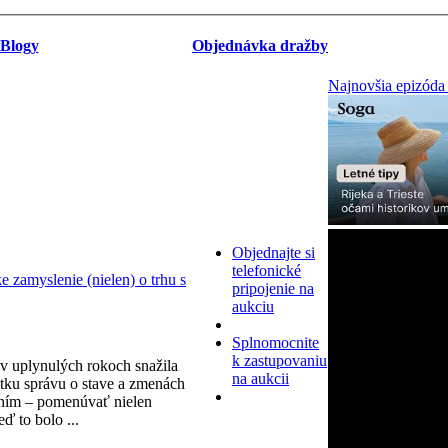
Blogy
Objednávka dražby
Najnovšia epizóda
Objednajte si
telefonické
zamyslenie (nielen) o trhu s
pripojenie na
aukciu
Splnomocnite
k zastupovaniu
v uplynulých rokoch snažila
na aukcii
tku správu o stave a zmenách
ním – pomenúvať nielen
eď to bolo ...