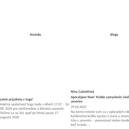
Novinky
Blogy
Nina Gažovičová
Apocalypse Now! Krátke zamyslenie (niel
Letné prázdniny v Soge!
umením
Aukčná spoločnosť Soga bude v dňoch 17.07. - 16.
29.04.2022
08. 2026 pre návštevníkov a klientov uzavretá.
Na tomto mieste som sa v uplynulých rok
Tešíme sa na Vás opäť po letnej pauze 17.
každoročnú krátku správu o stave a zm
augusta 2026
trhu s umením – pomenúvať nielen tenden
keď to bolo ...