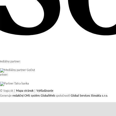
ediálny partner:
artner:
© Soga.sk |
Mapa stránok
|
Vyhľadávanie
Generuje
redakčný CMS systém GlobalWeb
spoločnosti
Global Services Slovakia s.r.o.