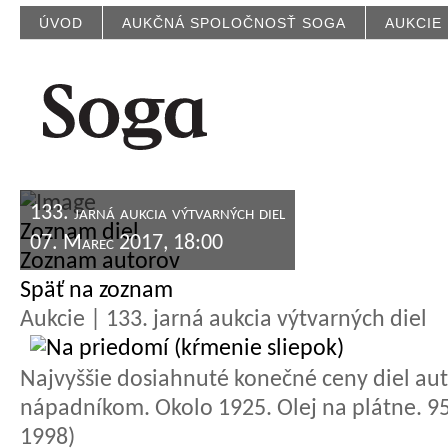
ÚVOD
AUKČNÁ SPOLOČNOSŤ SOGA
AUKCIE
133. jarná aukcia výtvarných diel
Zoznam diel
07. Marec 2017, 18:00
Zoznam autorov
Späť na zoznam
Aukcie | 133. jarná aukcia výtvarných diel
Najvyššie dosiahnuté konečné ceny diel aut
nápadníkom. Okolo 1925. Olej na plátne. 95 
1998)