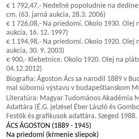
€ 1 792,47,- Nedeľné popoludnie na dedine.
cm. (63. jarná aukcia, 28.3. 2006)
€ 1 726,08,- Na priedomí. Okolo 1930. Olej n
aukcia, 16. 12. 1997)
€ 1 194,98,- Na priedomí. Okolo 1920. Olej n
aukcia, 30. 9. 2003)
€ 900,- Klebetnice. Okolo 1920. Olej na plát
04.12.2012)
Biografia:
Ágoston Ács sa narodil 1889 v Bud
mal súbornú výstavu v budapeštianskom M
Literatúra:
Magyar Tudomános Akadémia Müv
Adattára (É.G. jelzésel Éber László és Gombo
Festök és grafikusok adattára. Szeged 1988.
ÁCS ÁGOSTON (1889 - 1945)
Na priedomí (kŕmenie sliepok)