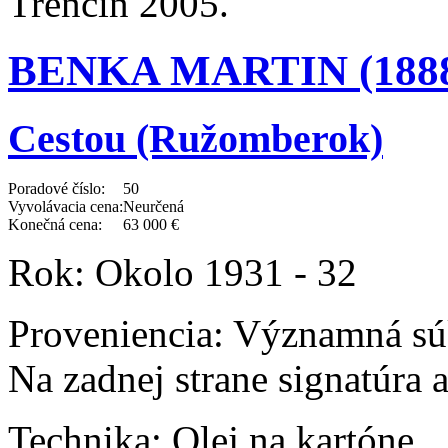
Trenčín 2005.
BENKA MARTIN (1888 
Cestou (Ružomberok)
Poradové číslo:
50
Vyvolávacia cena:
Neurčená
Konečná cena:
63 000 €
Rok:
Okolo 1931 - 32
Proveniencia:
Významná súk
Na zadnej strane signatúra 
Technika:
Olej na kartóne