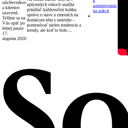
k
návštevníkov
uplynulých rokoch snažila
zastupovaniu
a klientov
prinášať každoročnú krátku
na aukcii
uzavretá.
správu o stave a zmenách na
Tešíme sa na
domácom trhu s umením –
Vás opäť po
pomenúvať nielen tendencie a
letnej pauze
trendy, ale keď to bolo ...
17.
augusta 2026