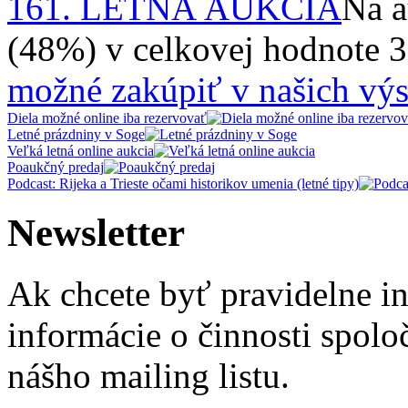
161. LETNÁ AUKCIA
Na a
(48%) v celkovej hodnote 
možné zakúpiť v našich výs
Diela možné online iba rezervovať
Letné prázdniny v Soge
Veľká letná online aukcia
Poaukčný predaj
Podcast: Rijeka a Trieste očami historikov umenia (letné tipy)
Newsletter
Ak chcete byť pravidelne i
informácie o činnosti spolo
nášho mailing listu.