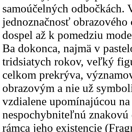
samoúčelných odbočkách. V
jednoznačnosť obrazového c
dospel až k pomedziu moder
Ba dokonca, najmä v pastel
tridsiatych rokov, veľký fi
celkom prekrýva, významovo
obrazovým a nie už symbol
vzdialene upomínajúcou na 
nespochybniteľnú znakovú d
rámca jeho existencie (Fragm