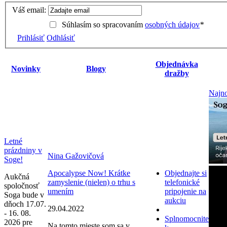
Váš email:
Súhlasím so spracovaním
osobných údajov
*
Prihlásiť
Odhlásiť
Objednávka
Novinky
Blogy
dražby
Najno
Letné
prázdniny v
Nina Gažovičová
Soge!
Apocalypse Now! Krátke
Objednajte si
Aukčná
zamyslenie (nielen) o trhu s
telefonické
spoločnosť
umením
pripojenie na
Soga bude v
aukciu
dňoch 17.07.
29.04.2022
- 16. 08.
Splnomocnite
2026 pre
Na tomto mieste som sa v