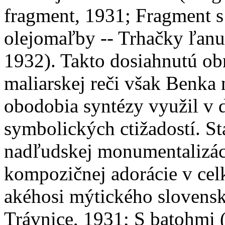
fragment, 1931; Fragment s
olejomaľby -- Trhačky ľanu
1932). Takto dosiahnutú ob
maliarskej reči však Benka 
obodobia syntézy využil v 
symbolických ctižadostí. S
nadľudskej monumentalizácie
kompozičnej adorácie v ce
akéhosi mýtického slovensk
Trávnice, 1931; S batohmi 