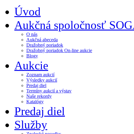
Úvod
Aukčná spoločnosť SO
O nás
Aukčná abeceda
Dražobný poriadok
Dražobný poriadok On-line aukcie
Blogy
Aukcie
Zoznam aukcií
Výsledky aukcií
Predaj diel
Termíny aukcií a výstav
Naše rekordy
Katalógy
Predaj diel
Služby
Znalecké posudky